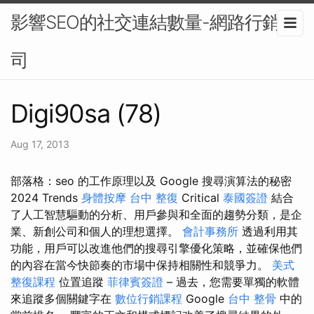
影響SEO的社交連結數量-網路行銷公
司
Digi90sa (78)
Aug 17, 2013
部落格：seo 的工作原理以及 Google 搜尋演算法的秘密
2024 Trends
身體按摩
台中 整復
Critical
泰國簽證
結合
了人工智慧驅動的分析、用戶參與和全面的趨勢分類，是企
業、新創公司和個人的理想選擇。
會計事務所
透過利用其
功能，用戶可以改進他們的搜尋引擎優化策略，並確保他們
的內容在當今快節奏的市場中保持相關性和競爭力。
美式
整復課程
位置追蹤
菲律賓簽證
– 過去，您需要單獨的軟體
來追蹤多個關鍵字在
數位行銷課程
Google
台中 整骨
中的