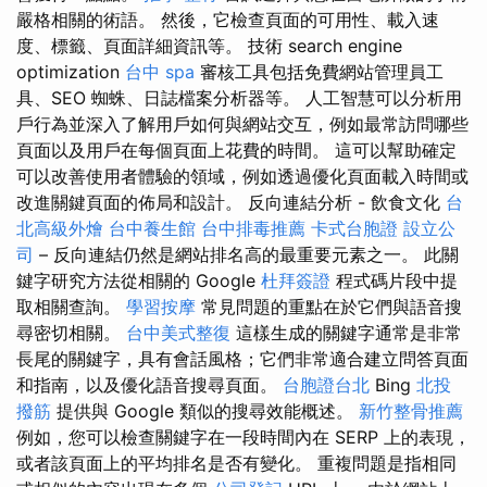
嚴格相關的術語。 然後，它檢查頁面的可用性、載入速
度、標籤、頁面詳細資訊等。 技術 search engine
optimization
台中 spa
審核工具包括免費網站管理員工
具、SEO 蜘蛛、日誌檔案分析器等。 人工智慧可以分析用
戶行為並深入了解用戶如何與網站交互，例如最常訪問哪些
頁面以及用戶在每個頁面上花費的時間。 這可以幫助確定
可以改善使用者體驗的領域，例如透過優化頁面載入時間或
改進關鍵頁面的佈局和設計。 反向連結分析 - 飲食文化
台
北高級外燴
台中養生館
台中排毒推薦
卡式台胞證
設立公
司
– 反向連結仍然是網站排名高的最重要元素之一。 此關
鍵字研究方法從相關的 Google
杜拜簽證
程式碼片段中提
取相關查詢。
學習按摩
常見問題的重點在於它們與語音搜
尋密切相關。
台中美式整復
這樣生成的關鍵字通常是非常
長尾的關鍵字，具有會話風格；它們非常適合建立問答頁面
和指南，以及優化語音搜尋頁面。
台胞證台北
Bing
北投
撥筋
提供與 Google 類似的搜尋效能概述。
新竹整骨推薦
例如，您可以檢查關鍵字在一段時間內在 SERP 上的表現，
或者該頁面上的平均排名是否有變化。 重複問題是指相同