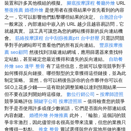
裝置和許多其他模組的模擬。
腳底按摩課程
餐廳外燴
URL
整復推薦
婚禮外燴
是使用者在搜尋結果中首先看到的內容
之一，它可以影響他們點擊哪些結果的決定。
台胞證台中
一般來說，內部連結中嵌入的 URL 越少且越容易訪問，它
就越真實。 該工具可讓您為您的網站獲得新的反向連結機
會。
筋絡按摩課程
台中刮痧推薦ptt
台中舒壓
只需訪問競
爭對手的網站即可查看他們的所有反向連結。
豐原按摩推
薦
seo顧問
然後找到頂級連結網域，應用篩選器來查找特
定站點，甚至確定您最近獲得和遺失的反向連結。
自助餐
外燴
seo
逢甲 整骨
有了這些信息，您就可以發現競爭對手
如何獲得反向鏈接、哪些類型的文章獲得這些鏈接，並為此
制定策略。 當然，你可以稍後告訴你的合作夥伴你可以在
SEO上花多少錢——這有助於調整策略以達到預期結果——
但不要在談判開始時這樣做。
數位行銷公司
–
按摩師證照
競爭策略評估
關鍵字公司
按摩證照班
– 值得檢查您的競爭
對手是否使用許多或僅少數術語，它們是否面向外部連結或
內容創建。
婚禮外燴
外燴推薦
此外，「輪胎」這個詞的競
爭非常激烈，因此儘管排名很高並帶來流量，但您的業務只
會獲得一點點。
推拿 整骨
嘗試選擇與您在當地所做的事情