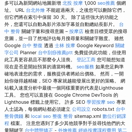
多可以為新聞網站地圖新增
北投 按摩
1,000
seo推薦
個網
址。 URL
台北外燴
不能超過兩天，之後您可以刪除它們，
但它們將在索引中保留 30 天。 除了這些強大的功能之
外，您還可以自動為影片添加字幕並自動總結長影片。
台
中 整骨
關鍵字量和搜尋意圖 –
按摩店
檢查目標受眾的搜尋
意圖，並一目了然地評估每月搜尋量和關鍵字難度。 雖然
Google
台中 整復
透過
士林 按摩
Google Keyword
關鍵
字公司
Planner
台中刮痧推薦ptt
免費提供此功能，但使用
此工具更容易且不那麼令人沮喪。
登記工商
您可能想知道
現在是否是開始預算的適當時機。
seo服務
如果您足夠準
確地表達您的需求，服務提供者將給出價格。 然而，一開
始你做得越精確，SEO 專家就越能發展出更好的策略。 網
站載入速度分析中最後一個同樣重要的代表是Lighthouse
工具。 您也可以直接在 Google Chrome DevTools 的
Lighthouse 標籤上使用它。 許多 SEO
學習按摩
seo
專業
人士認為，每個網站都必須建立
公司設立
robots.txt
台中
整骨價錢
和
local seo
整復 整骨
sitemap.xml
數位行銷課
程
檔案。 注意您遇到了多少其他競爭對手並尋找他們的大
量關鍵字
台中體態矯正
-
外燴推薦
經絡按摩課程費用
第二