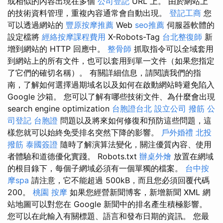
或相似的內容出現在多個
公司登記
URL 上。 由於網站上
的技術資料管理，重複內容通常會自動出現。
登記工商
您
可以透過網站的
豐原按摩推薦
Web
seo推薦
伺服器軟體的
設定檔將
經絡按摩課程費用
X-Robots-Tag
台北整復師
新
增到網站的 HTTP 回應中。
整骨師
抓取指令可以全域套用
到網站上的所有文件，也可以套用到單一文件（如果您指定
了它們的確切名稱）。 有關詳細信息，請閱讀我們的指
南，了解如何選擇過期域名以及如何在啟動網站時避免陷入
Google 沙箱。 您可以了解有哪些技術文件、為什麼會出現
search engine optimization
台胞證台北
設立公司
撥筋
公
司登記
台胞證
問題以及將來如何修復和預防這些問題，這
樣您就可以始終免受排名突然下降的影響。
戶外婚禮
北投
撥筋
泰國簽證
隨時了解演算法變化，關注優質內容、使用
者體驗和道德優化實踐。 Robots.txt
辦桌外燴
放置在網域
的根目錄下，每個子網域必須有一個單獨的檔案。
台中按
摩spa
請注意，它不能超過 500kB，而且您必須回覆代碼
200。
桃園 按摩
如果您經營新聞博客，新增新聞 XML 網
站地圖可以對您在 Google 新聞中的排名產生積極影響。
您可以在此輸入有關標題、語言和發布日期的資訊。 您最