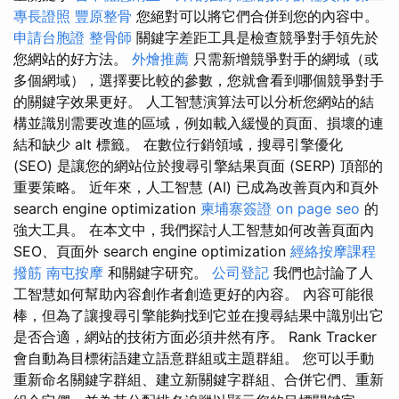
專長證照
豐原整骨
您絕對可以將它們合併到您的內容中。
申請台胞證
整骨師
關鍵字差距工具是檢查競爭對手領先於
您網站的好方法。
外燴推薦
只需新增競爭對手的網域（或
多個網域），選擇要比較的參數，您就會看到哪個競爭對手
的關鍵字效果更好。 人工智慧演算法可以分析您網站的結
構並識別需要改進的區域，例如載入緩慢的頁面、損壞的連
結和缺少 alt 標籤。 在數位行銷領域，搜尋引擎優化
(SEO) 是讓您的網站位於搜尋引擎結果頁面 (SERP) 頂部的
重要策略。 近年來，人工智慧 (AI) 已成為改善頁內和頁外
search engine optimization
柬埔寨簽證
on page seo
的
強大工具。 在本文中，我們探討人工智慧如何改善頁面內
SEO、頁面外 search engine optimization
經絡按摩課程
撥筋
南屯按摩
和關鍵字研究。
公司登記
我們也討論了人
工智慧如何幫助內容創作者創造更好的內容。 內容可能很
棒，但為了讓搜尋引擎能夠找到它並在搜尋結果中識別出它
是否合適，網站的技術方面必須井然有序。 Rank Tracker
會自動為目標術語建立語意群組或主題群組。 您可以手動
重新命名關鍵字群組、建立新關鍵字群組、合併它們、重新