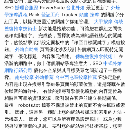
組合它們，並為其分配排名追蹤以顯示您的目標關鍵字。
SEO
辦理台胞證
PowerSuite
台北外燴
最近更新了
外燴
學按摩課程
Rank
登記工商
Tracker
頭痛 按摩
的關鍵字分
組工具，以提供更靈活的關鍵字群組管理。
大甲按摩
傳統
整復推拿技術士
新功能是拖放功能，可讓您在群組之間快
速移動關鍵字。 完成後，選擇將成為網站語義核心的關鍵
字，然後點擊頂部設定面板中的「移至目標關鍵字」模組按
鈕。
外燴自助餐
‍頁面優化涉及設計各個網頁以匹配特定關
鍵字，優化標題、內容和元描述。
傳統整復推拿技術士
在
浩瀚的網路中，數十億個網站爭奪注意力，SEO
中式外燴
網路行銷公司
優化在企業與其目標受眾之間架起了一座橋
樑。
南屯按摩
外燴推薦
台中西屯區按摩推薦
它決定您的
內容是出現在搜尋引擎結果頁面的顯著位置，還是隱藏在數
位噪音的海洋中。 有效的搜尋引擎優化將您的內容定位為
相關且可靠的資訊來源，吸引潛在客戶並建立長期關係。
最後，robots.txt 檔案不保證被禁止的頁面不會被抓取或索
引。 因此，這是另一種防止您的網站被抓取和索引的方法 -
元機器人。 因此，您可以為所有爬蟲設定規則，或為少數
爬蟲設定單獨的規則。 要對您的網站進行技術審核，您需