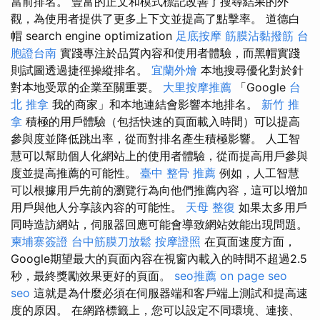
當前排名。 豐富的正文和模式標記改善了搜尋結果的外
觀，為使用者提供了更多上下文並提高了點擊率。 道德白
帽 search engine optimization
足底按摩
筋膜沾黏撥筋
台
胞證台南
實踐專注於品質內容和使用者體驗，而黑帽實踐
則試圖透過捷徑操縱排名。
宜蘭外燴
本地搜尋優化對於針
對本地受眾的企業至關重要。
大里按摩推薦
「Google
台
北 推拿
我的商家」和本地連結會影響本地排名。
新竹 推
拿
積極的用戶體驗（包括快速的頁面載入時間）可以提高
參與度並降低跳出率，從而對排名產生積極影響。 人工智
慧可以幫助個人化網站上的使用者體驗，從而提高用戶參與
度並提高推薦的可能性。
臺中 整骨 推薦
例如，人工智慧
可以根據用戶先前的瀏覽行為向他們推薦內容，這可以增加
用戶與他人分享該內容的可能性。
天母 整復
如果太多用戶
同時造訪網站，伺服器回應可能會導致網站效能出現問題。
柬埔寨簽證
台中筋膜刀放鬆
按摩證照
在頁面速度方面，
Google期望最大的頁面內容在視窗內載入的時間不超過2.5
秒，最終獎勵效果更好的頁面。
seo推薦
on page seo
seo
這就是為什麼必須在伺服器端和客戶端上測試和提高速
度的原因。 在網路標籤上，您可以設定不同環境、連接、