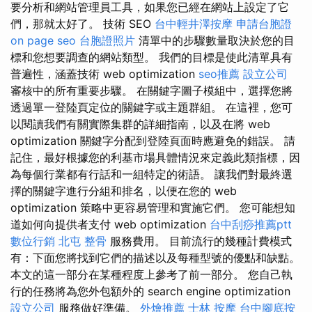
要分析和網站管理員工具，如果您已經在網站上設定了它
們，那就太好了。 技術 SEO
台中輕井澤按摩
申請台胞證
on page seo
台胞證照片
清單中的步驟數量取決於您的目
標和您想要調查的網站類型。 我們的目標是使此清單具有
普遍性，涵蓋技術 web optimization
seo推薦
設立公司
審核中的所有重要步驟。 在關鍵字圖子模組中，選擇您將
透過單一登陸頁定位的關鍵字或主題群組。 在這裡，您可
以閱讀我們有關實際集群的詳細指南，以及在將 web
optimization 關鍵字分配到登陸頁面時應避免的錯誤。 請
記住，最好根據您的利基市場具體情況來定義此類指標，因
為每個行業都有行話和一組特定的術語。 讓我們對最終選
擇的關鍵字進行分組和排名，以便在您的 web
optimization 策略中更容易管理和實施它們。 您可能想知
道如何向提供者支付 web optimization
台中刮痧推薦ptt
數位行銷
北屯 整骨
服務費用。 目前流行的幾種計費模式
有：下面您將找到它們的描述以及每種型號的優點和缺點。
本文的這一部分在某種程度上參考了前一部分。 您自己執
行的任務將為您外包額外的 search engine optimization
設立公司
服務做好準備。
外燴推薦
士林 按摩
台中腳底按