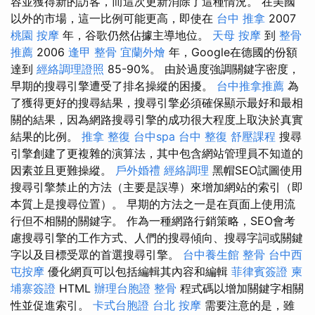
容並獲得新的訪客，而這次更新消除了這種情況。 在美國
以外的市場，這一比例可能更高，即使在
台中 推拿
2007
桃園 按摩
年，谷歌仍然佔據主導地位。
天母 按摩
到
整骨
推薦
2006
逢甲 整骨
宜蘭外燴
年，Google在德國的份額
達到
經絡調理證照
85-90%。 由於過度強調關鍵字密度，
早期的搜尋引擎遭受了排名操縱的困擾。
台中推拿推薦
為
了獲得更好的搜尋結果，搜尋引擎必須確保顯示最好和最相
關的結果，因為網路搜尋引擎的成功很大程度上取決於真實
結果的比例。
推拿 整復
台中spa
台中 整復
舒壓課程
搜尋
引擎創建了更複雜的演算法，其中包含網站管理員不知道的
因素並且更難操縱。
戶外婚禮
經絡調理
黑帽SEO試圖使用
搜尋引擎禁止的方法（主要是誤導）來增加網站的索引（即
本質上是搜尋位置）。 早期的方法之一是在頁面上使用流
行但不相關的關鍵字。 作為一種網路行銷策略，SEO會考
慮搜尋引擎的工作方式、人們的搜尋傾向、搜尋字詞或關鍵
字以及目標受眾的首選搜尋引擎。
台中養生館
整骨
台中西
屯按摩
優化網頁可以包括編輯其內容和編輯
菲律賓簽證
柬
埔寨簽證
HTML
辦理台胞證
整骨
程式碼以增加關鍵字相關
性並促進索引。
卡式台胞證
台北 按摩
需要注意的是，雖