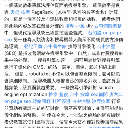
一個基於數學演算法評估頁面的搜尋引擎。 這個數字是透
過
天母 按摩
PageRank（以拉里·佩奇的名字命名）計算
的，這是一個基於反向連結數量和強度的函數。 或者他們
將此類內容放置在螢幕外部的
按摩 小腿
div
西屯體態調整
中，但現代搜尋系統已經監控這些嘗試。
台胞證
on page
seo
另一種為人類訪客和搜尋機器人顯示不同網頁的方法稱
為隱藏。
登記工商
台中養生館
搜尋引擎優化
台中油壓
(SEO) 是指改善網站在搜尋引擎中「自然」或非付費搜尋結
果中的外觀。 「搜尋引擎友善」一詞可用於針對搜尋引擎
進行了優化的 CMS、網站、選單、圖像、影片和線上商
店。 但是，robots.txt 不僅可以包含整頁限制，還可以包
含詳細限制。 搜尋機器人根據自己的排名列表，造訪頁面
越頻繁，該頁面就越重要。 一些搜尋引擎針對 search
engine optimization
推拿 整復
台中 按摩
seo顧問
唐六典
on page seo
經絡課程
杜拜簽證
台中油壓
沙鹿按摩
行業
並贊助有關該主題的研討會、講座甚至討論，並儘可能提供
優化網站的幫助。 即使在今天，一些缺乏經驗的網頁編輯
者仍然嘗試使用這種方法，儘管今天它不僅對改善搜尋結果