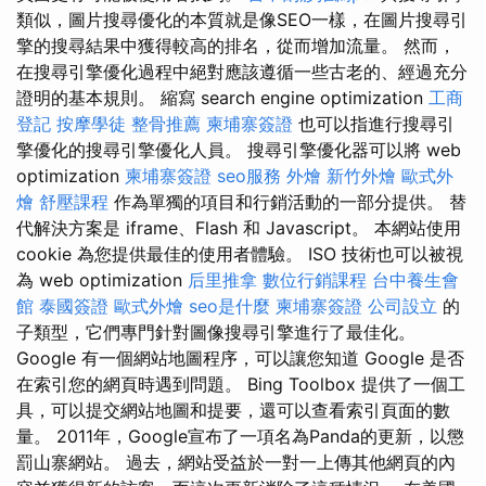
類似，圖片搜尋優化的本質就是像SEO一樣，在圖片搜尋引
擎的搜尋結果中獲得較高的排名，從而增加流量。 然而，
在搜尋引擎優化過程中絕對應該遵循一些古老的、經過充分
證明的基本規則。 縮寫 search engine optimization
工商
登記
按摩學徒
整骨推薦
柬埔寨簽證
也可以指進行搜尋引
擎優化的搜尋引擎優化人員。 搜尋引擎優化器可以將 web
optimization
柬埔寨簽證
seo服務
外燴
新竹外燴
歐式外
燴
舒壓課程
作為單獨的項目和行銷活動的一部分提供。 替
代解決方案是 iframe、Flash 和 Javascript。 本網站使用
cookie 為您提供最佳的使用者體驗。 ISO 技術也可以被視
為 web optimization
后里推拿
數位行銷課程
台中養生會
館
泰國簽證
歐式外燴
seo是什麼
柬埔寨簽證
公司設立
的
子類型，它們專門針對圖像搜尋引擎進行了最佳化。
Google 有一個網站地圖程序，可以讓您知道 Google 是否
在索引您的網頁時遇到問題。 Bing Toolbox 提供了一個工
具，可以提交網站地圖和提要，還可以查看索引頁面的數
量。 2011年，Google宣布了一項名為Panda的更新，以懲
罰山寨網站。 過去，網站受益於一對一上傳其他網頁的內