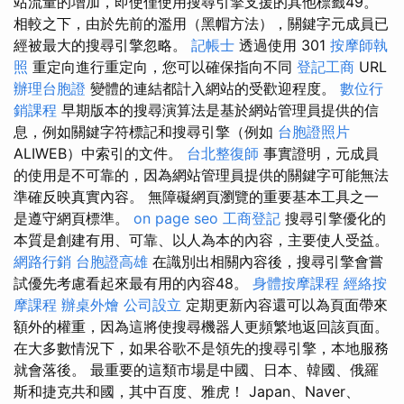
站流量的增加，即使僅使用搜尋引擎支援的其他標籤49。
相較之下，由於先前的濫用（黑帽方法），關鍵字元成員已
經被最大的搜尋引擎忽略。
記帳士
透過使用 301
按摩師執
照
重定向進行重定向，您可以確保指向不同
登記工商
URL
辦理台胞證
變體的連結都計入網站的受歡迎程度。
數位行
銷課程
早期版本的搜尋演算法是基於網站管理員提供的信
息，例如關鍵字符標記和搜尋引擎（例如
台胞證照片
ALIWEB）中索引的文件。
台北整復師
事實證明，元成員
的使用是不可靠的，因為網站管理員提供的關鍵字可能無法
準確反映真實內容。 無障礙網頁瀏覽的重要基本工具之一
是遵守網頁標準。
on page seo
工商登記
搜尋引擎優化的
本質是創建有用、可靠、以人為本的內容，主要使人受益。
網路行銷
台胞證高雄
在識別出相關內容後，搜尋引擎會嘗
試優先考慮看起來最有用的內容48。
身體按摩課程
經絡按
摩課程
辦桌外燴
公司設立
定期更新內容還可以為頁面帶來
額外的權重，因為這將使搜尋機器人更頻繁地返回該頁面。
在大多數情況下，如果谷歌不是領先的搜尋引擎，本地服務
就會落後。 最重要的這類市場是中國、日本、韓國、俄羅
斯和捷克共和國，其中百度、雅虎！ Japan、Naver、