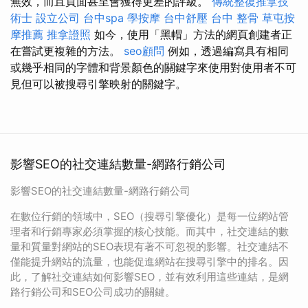
無效，而且頁面甚至會獲得更差的評級。
傳統整復推拿技
術士
設立公司
台中spa
學按摩
台中舒壓
台中 整骨
草屯按
摩推薦
推拿證照
如今，使用「黑帽」方法的網頁創建者正
在嘗試更複雜的方法。
seo顧問
例如，透過編寫具有相同
或幾乎相同的字體和背景顏色的關鍵字來使用對使用者不可
見但可以被搜尋引擎映射的關鍵字。
影響SEO的社交連結數量-網路行銷公司
影響SEO的社交連結數量-網路行銷公司
在數位行銷的領域中，SEO（搜尋引擎優化）是每一位網站管
理者和行銷專家必須掌握的核心技能。而其中，社交連結的數
量和質量對網站的SEO表現有著不可忽視的影響。社交連結不
僅能提升網站的流量，也能促進網站在搜尋引擎中的排名。因
此，了解社交連結如何影響SEO，並有效利用這些連結，是網
路行銷公司和SEO公司成功的關鍵。