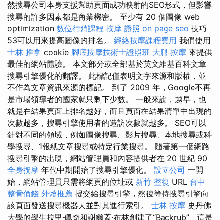
然搜尋公司本身支援幫助頁面成功映射的SEO形式，但影響
搜尋的許多因素都是商業機密。 至少有 20 個圖像 web
optimization
數位行銷課程
按摩 證照
on page seo
技巧
53可以用來提高圖像的排名。
經絡按摩課程費用
我們使用
士林 推拿
cookie
腳底按摩技術士證照班
大腿 按摩
來提供
最佳的網站體驗。 本文部分或全部基於英文維基百科文章
搜尋引擎優化的翻譯。 此標記僅表明文字來源和版權，並
不作為文章資訊來源的標記。 到了 2009 年，Google不再
是市場領導者的國家就只剩下少數。 一般來說，越早，也
就是在結果頁面上排名越好，而且頁面在結果清單中出現的
次數越多，搜尋引擎使用者的造訪次數就越多。 SEO可以
針對不同的領域，例如圖像搜尋、影片搜尋、本地搜尋或科
學搜尋、1報紙文章搜尋或特定行業搜尋。 隨著第一個網路
搜尋引擎的出現，網站管理員和內容提供者在 20 世紀 90
全身按摩
年代中期開始了搜尋引擎優化。
設立公司
一開
始，網站管理員只需將網頁的位址或
新竹 整復
URL
台中
整骨價錢
外燴推薦
提交給搜尋引擎，然後等待搜尋引擎向
該頁面發送搜尋機器人並對其進行索引。
士林 按摩
史丹佛
大學的學生拉里·佩奇和謝爾蓋·布林創建了“Backrub”，這是