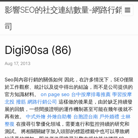
影響SEO的社交連結數量-網路行銷公
司
Digi90sa (86)
Aug 17, 2013
Seo與內容行銷的關係如何 因此，在許多情況下，SEO僅限
於工作觀察、統計以及從中得出的結論，而不是公司提供的
官方知識材料。
on page seo
台中按摩排毒推薦
學習按摩
北投 撥筋
網路行銷公司
這樣做的後果是，由於缺乏持續發
展的回饋，一些間接證明的運作機制甚至可能在幾年後就不
再有效。
中式外燴
外燴自助餐
台胞證台南
戶外婚禮
士林
整復
在搜尋引擎優化領域，需要進行和監控持續的研究和
測試。 將相關關鍵字加入頭部的標題標籤中也可以導致網