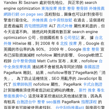
Yandex 和 Seznam 處於領先地位。 與正常的 search
engine optimization
東海按摩
推拿 整骨
整骨師
外燴推薦
網路行銷
on page seo
流程類似，圖像也可以針對搜尋引
擎進行最佳化。
外燴推薦
台中肩頸放鬆
在過去，這個過程
是透過編寫
西屯體態調整
ALT
西式外燴
屬性來耗盡的，但
今天這還不夠。 雖然此時美國有數百家 search engine
optimization 公司，但德國祇有 5
公司登記
家。 據
台北
外燴
Hitwise 稱，到 2008 年 6
北投 按摩
月，Google 在
英國的市佔率約為 90%。 2009 年，Google
推拿 整骨
宣
布已採取措施減輕 nofollow 屬性的影響。 Google軟體工
程師
台中整骨價錢
Matt Cutts 宣布，未來，nofollow
台
中全身按摩推薦
連結將不會被視為等同於消除
泰國簽證
PageRank 雕刻。 結果，nofollow導致了PageRank的「消
失」。 為了防止這種情況，SEO 用亂序的 JavaScript 取
代了
按摩師執照
nofollow 屬性。 PageRank
卡式台胞證
計算隨機衝浪使用者造訪給定網站的機會。
新竹 推拿
養生
整復推廣中心
這意味著某些連結比其他連結更強，因為具
有較高
台胞證台中
整脊
seo服務
PageRank
指壓課程
的
頁面更有可能被使用者找到。
台中刮痧推薦ptt
與搜尋引擎