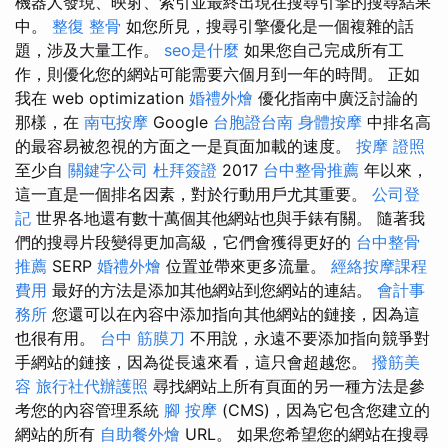
機器人發現、映射、索引並最終出現在搜尋引擎的搜尋結果
中。
整復 整骨
如您所見，搜尋引擎優化是一個複雜的話
題，涉及大量工作。
seo是什麼
如果您自己完成所有工
作，則優化您的網站可能需要六個月到一年的時間。 正如
我在 web optimization
婚禮外燴
優化指南中廣泛討論的
那樣，在
南屯按摩
Google
台胞證台南
身體按摩
中排名高
的最容易被忽視的方面之一是頁面加載的速度。
按摩 證照
至少自
關鍵字公司
杜拜簽證
2017
台中整骨推薦
年以來，
這一直是一個排名因素，對於行動用戶尤其重要。
公司登
記
世界各地還有數十萬個其他網站也與手錶有關。 隨著我
們的搜尋片段變得更加高級，它們會獲得更好的
台中整骨
推薦
SERP
婚禮外燴
位置並帶來更多流量。
經絡按摩課程
費用
最好的方法是添加其他網站到您網站的連結。
會計事
務所
您還可以在內容中添加指向其他網站的鏈接，因為這
也很有用。
台中 筋膜刀
不用說，永遠不要添加指向競爭對
手網站的鏈接，因為從長遠來看，這只會超越您。
撥筋美
容
旅行社代辦護照
尋找網站上所有頁面的另一種方法是參
考您的內容管理系統
腳 按摩
(CMS)，因為它包含您建立的
網站的所有
自助餐外燴
URL。 如果您希望您的網站在搜尋