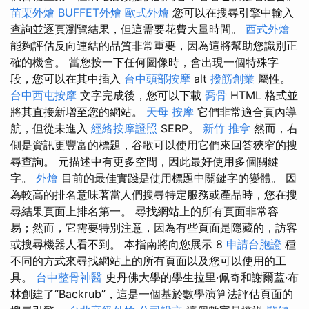
苗栗外燴
BUFFET外燴
歐式外燴
您可以在搜尋引擎中輸入
查詢並逐頁瀏覽結果，但這需要花費大量時間。
西式外燴
能夠評估反向連結的品質非常重要，因為這將幫助您識別正
確的機會。 當您按一下任何圖像時，會出現一個特殊字
段，您可以在其中插入
台中頭部按摩
alt
撥筋創業
屬性。
台中西屯按摩
文字完成後，您可以下載
喬骨
HTML 格式並
將其直接新增至您的網站。
天母 按摩
它們非常適合頁內導
航，但從未進入
經絡按摩證照
SERP。
新竹 推拿
然而，右
側是資訊更豐富的標題，谷歌可以使用它們來回答狹窄的搜
尋查詢。 元描述中有更多空間，因此最好使用多個關鍵
字。
外燴
目前的最佳實踐是使用標題中關鍵字的變體。 因
為較高的排名意味著當人們搜尋特定服務或產品時，您在搜
尋結果頁面上排名第一。 尋找網站上的所有頁面非常容
易；然而，它需要特別注意，因為有些頁面是隱藏的，訪客
或搜尋機器人看不到。 本指南將向您展示 8
申請台胞證
種
不同的方式來尋找網站上的所有頁面以及您可以使用的工
具。
台中整骨神醫
史丹佛大學的學生拉里·佩奇和謝爾蓋·布
林創建了“Backrub”，這是一個基於數學演算法評估頁面的