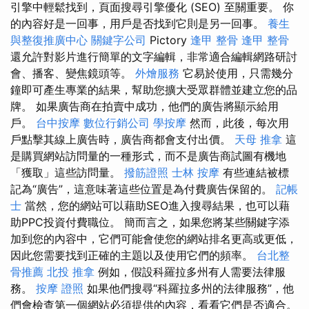
引擎中輕鬆找到，頁面搜尋引擎優化 (SEO) 至關重要。 你
的內容好是一回事，用戶是否找到它則是另一回事。
養生
與整復推廣中心
關鍵字公司
Pictory
逢甲 整骨
逢甲 整骨
還允許對影片進行簡單的文字編輯，非常適合編輯網路研討
會、播客、變焦鏡頭等。
外燴服務
它易於使用，只需幾分
鐘即可產生專業的結果，幫助您擴大受眾群體並建立您的品
牌。 如果廣告商在拍賣中成功，他們的廣告將顯示給用
戶。
台中按摩
數位行銷公司
學按摩
然而，此後，每次用
戶點擊其線上廣告時，廣告商都會支付出價。
天母 推拿
這
是購買網站訪問量的一種形式，而不是廣告商試圖有機地
「獲取」這些訪問量。
撥筋證照
士林 按摩
有些連結被標
記為“廣告”，這意味著這些位置是為付費廣告保留的。
記帳
士
當然，您的網站可以藉助SEO進入搜尋結果，也可以藉
助PPC投資付費職位。 簡而言之，如果您將某些關鍵字添
加到您的內容中，它們可能會使您的網站排名更高或更低，
因此您需要找到正確的主題以及使用它們的頻率。
台北整
骨推薦
北投 推拿
例如，假設科羅拉多州有人需要法律服
務。
按摩 證照
如果他們搜尋“科羅拉多州的法律服務”，他
們會檢查第一個網站必須提供的內容，看看它們是否適合。