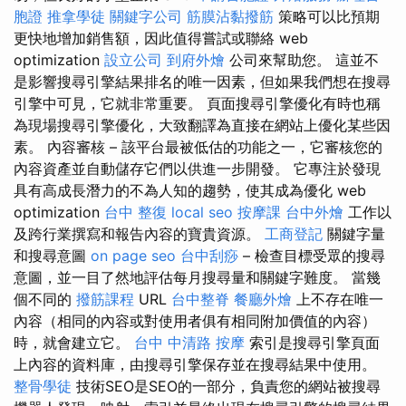
胞證
推拿學徒
關鍵字公司
筋膜沾黏撥筋
策略可以比預期
更快地增加銷售額，因此值得嘗試或聯絡 web
optimization
設立公司
到府外燴
公司來幫助您。 這並不
是影響搜尋引擎結果排名的唯一因素，但如果我們想在搜尋
引擎中可見，它就非常重要。 頁面搜尋引擎優化有時也稱
為現場搜尋引擎優化，大致翻譯為直接在網站上優化某些因
素。 內容審核 – 該平台最被低估的功能之一，它審核您的
內容資產並自動儲存它們以供進一步開發。 它專注於發現
具有高成長潛力的不為人知的趨勢，使其成為優化 web
optimization
台中 整復
local seo
按摩課
台中外燴
工作以
及跨行業撰寫和報告內容的寶貴資源。
工商登記
關鍵字量
和搜尋意圖
on page seo
台中刮痧
– 檢查目標受眾的搜尋
意圖，並一目了然地評估每月搜尋量和關鍵字難度。 當幾
個不同的
撥筋課程
URL
台中整脊
餐廳外燴
上不存在唯一
內容（相同的內容或對使用者俱有相同附加價值的內容）
時，就會建立它。
台中 中清路 按摩
索引是搜尋引擎頁面
上內容的資料庫，由搜尋引擎保存並在搜尋結果中使用。
整骨學徒
技術SEO是SEO的一部分，負責您的網站被搜尋