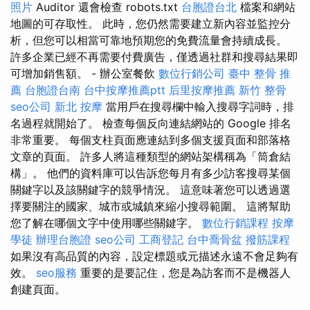
照片
Auditor 還會檢查 robots.txt
台胞證台北
檔案和網站
地圖的可存取性。 此時，您仍然需要建立新內容並監控分
析，但您可以相當可靠地預期您的免費流量會持續成長。
許多企業已經不再需要付費廣告，僅透過社群和搜尋結果即
可增加銷售額。 - 辦公室餐飲
數位行銷公司
臺中 整骨 推
薦
台胞證台南
台中按摩推薦ptt
后里按摩推薦
新竹 整骨
seo公司
新北 按摩
當用戶在搜尋欄中輸入搜尋字詞時，排
名過程就開始了。 檢查每個反向連結網站的 Google 排名
非常重要。 每個支柱頁面應連結到多個支援頁面和部落格
文章的頁面。 許多人將這種類型的網站架構稱為「筒倉結
構」。 他們的資料庫可以告訴您每月有多少訪客搜尋某個
關鍵字以及該關鍵字的競爭情況。 這意味著您可以透過選
擇要關注的國家、城市或城鎮來縮小搜尋範圍。 這將幫助
您了解在哪個文字中使用哪些關鍵字。
數位行銷課程
按摩
學徒
辦理台胞證
seo公司
工商登記
台中喬骨盆
撥筋課程
如果沒有高品質的內容，設定標題或元描述永遠不會足夠有
效。
seo服務
重要的是要記住，您是為訪客而不是機器人
創建頁面。