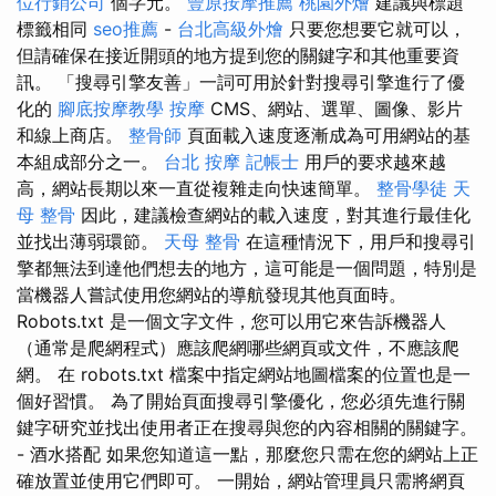
位行銷公司
個字元。
豐原按摩推薦
桃園外燴
建議與標題
標籤相同
seo推薦
-
台北高級外燴
只要您想要它就可以，
但請確保在接近開頭的地方提到您的關鍵字和其他重要資
訊。 「搜尋引擎友善」一詞可用於針對搜尋引擎進行了優
化的
腳底按摩教學
按摩
CMS、網站、選單、圖像、影片
和線上商店。
整骨師
頁面載入速度逐漸成為可用網站的基
本組成部分之一。
台北 按摩
記帳士
用戶的要求越來越
高，網站長期以來一直從複雜走向快速簡單。
整骨學徒
天
母 整骨
因此，建議檢查網站的載入速度，對其進行最佳化
並找出薄弱環節。
天母 整骨
在這種情況下，用戶和搜尋引
擎都無法到達他們想去的地方，這可能是一個問題，特別是
當機器人嘗試使用您網站的導航發現其他頁面時。
Robots.txt 是一個文字文件，您可以用它來告訴機器人
（通常是爬網程式）應該爬網哪些網頁或文件，不應該爬
網。 在 robots.txt 檔案中指定網站地圖檔案的位置也是一
個好習慣。 為了開始頁面搜尋引擎優化，您必須先進行關
鍵字研究並找出使用者正在搜尋與您的內容相關的關鍵字。
- 酒水搭配 如果您知道這一點，那麼您只需在您的網站上正
確放置並使用它們即可。 一開始，網站管理員只需將網頁