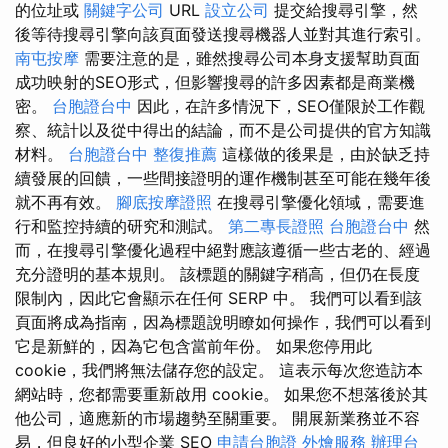
的位址或
關鍵字公司
URL
設立公司
提交給搜尋引擎，然
後等待搜尋引擎向該頁面發送搜尋機器人並對其進行索引。
南屯按摩
需要注意的是，雖然搜尋公司本身支援幫助頁面
成功映射的SEO形式，但影響搜尋的許多因素都是商業機
密。
台胞證台中
因此，在許多情況下，SEO僅限於工作觀
察、統計以及從中得出的結論，而不是公司提供的官方知識
材料。
台胞證台中
整復推薦
這樣做的後果是，由於缺乏持
續發展的回饋，一些間接證明的運作機制甚至可能在幾年後
就不再有效。
腳底按摩證照
在搜尋引擎優化領域，需要進
行和監控持續的研究和測試。
第二專長證照
台胞證台中
然
而，在搜尋引擎優化過程中絕對應該遵循一些古老的、經過
充分證明的基本規則。 該標題的關鍵字稍高，但仍在長度
限制內，因此它會顯示在任何 SERP 中。 我們可以看到該
頁面將成為指南，因為標題說明瞭如何操作，我們可以看到
它是新鮮的，因為它包含當前年份。 如果您停用此
cookie，我們將無法儲存您的設定。 這表示每次您造訪本
網站時，您都需要重新啟用 cookie。 如果您不想落後於其
他公司，適應新的市場趨勢至關重要。 開展新業務並不容
易，但良好的小型企業 SEO
申請台胞證
外燴服務
辦理台