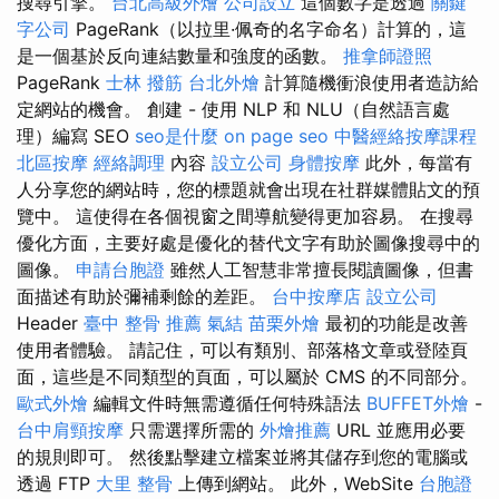
搜尋引擎。
台北高級外燴
公司設立
這個數字是透過
關鍵
字公司
PageRank（以拉里·佩奇的名字命名）計算的，這
是一個基於反向連結數量和強度的函數。
推拿師證照
PageRank
士林 撥筋
台北外燴
計算隨機衝浪使用者造訪給
定網站的機會。 創建 - 使用 NLP 和 NLU（自然語言處
理）編寫 SEO
seo是什麼
on page seo
中醫經絡按摩課程
北區按摩
經絡調理
內容
設立公司
身體按摩
此外，每當有
人分享您的網站時，您的標題就會出現在社群媒體貼文的預
覽中。 這使得在各個視窗之間導航變得更加容易。 在搜尋
優化方面，主要好處是優化的替代文字有助於圖像搜尋中的
圖像。
申請台胞證
雖然人工智慧非常擅長閱讀圖像，但書
面描述有助於彌補剩餘的差距。
台中按摩店
設立公司
Header
臺中 整骨 推薦
氣結
苗栗外燴
最初的功能是改善
使用者體驗。 請記住，可以有類別、部落格文章或登陸頁
面，這些是不同類型的頁面，可以屬於 CMS 的不同部分。
歐式外燴
編輯文件時無需遵循任何特殊語法
BUFFET外燴
-
台中肩頸按摩
只需選擇所需的
外燴推薦
URL 並應用必要
的規則即可。 然後點擊建立檔案並將其儲存到您的電腦或
透過 FTP
大里 整骨
上傳到網站。 此外，WebSite
台胞證