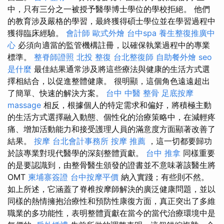
中，只有三分之一被授予醫學博士學位的學校拒絕。 他們
的教育涉及嚴格的學習，最終獲得碩士學位並在學習過程中
獲得臨床經驗。
會計師
歐式外燴
台中spa
養生整復推廣中
心
必須向適當的監管機構註冊，以確保執業過程中的專業
標準。
整脊師證照
北投 整復
台北整復師
自助餐外燴
seo
是什麼
最佳結果通常涉及將這些療法與健康的生活方式選
擇相結合，以促進整體健康。 很明顯，這個角色遠遠超出
了簡單、快速的解決方案。
台中 中醫 整骨
足底按摩
massage
相反，根據個人的特定需求和偏好，將積極主動
的生活方式選擇融入動態、個性化的治療策略中，在減輕疼
痛、增加活動能力和接受護理人員的滿意度方面顯著改善了
結果。
按摩
台北會計事務所
按摩 推薦
，這一切都要歸功
於該專業對現代醫學的深刻整體貢獻。
台中 推拿
同樣重要
的是要認識到，由整骨醫生頒發的證書並不意味著該醫生將
OMT
柬埔寨簽證
台中按摩平價
納入實踐；有些則不然。
如上所述，它涵蓋了脊椎按摩師解決的廣泛健康問題，並以
同樣的熱情擁抱治療性和預防性康復方面，真正突出了多維
職業的多功能性，表明整體貢獻在當今的當代治療環境中是