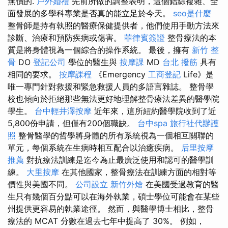
無價的.
戶外婚禮
先前所做的調整表明，這個錯綜複雜、全
面發展的多學科專業是否真的能立足於今天。
seo是什麼
整骨師是持有執照的醫療保健提供者，他們使用手動方法來
診斷、治療和預防疾病或傷害。
菲律賓簽證
整骨療法的本
質是將身體視為一個綜合的操作系統。 最後，擁有
新竹 整
骨
DO
登記公司
學位的醫生與
按摩課
MD
台北 撥筋
具有
相同的要求。
按摩課程
《Emergency
工商登記
Life》是
唯一專門針對救援和緊急救援人員的多語言雜誌。 整骨學
校也傾向於拒絕那些無法更好地理解整骨療法差異的醫學院
學生。
台中輕井澤按摩
近年來，這所紐約醫學院收到了近
5,800份申請，但僅有200個職缺。
台中spa
旅行社代辦護
照
整骨醫學的哲學將身體的所有系統視為一個相互關聯的
單元，每個系統在生病時相互配合以治癒疾病。
后里按摩
推薦
對抗療法訓練是迄今為止最廣泛使用和認可的醫學訓
練。
大里按摩
在其他國家，整骨療法在訓練方面的相對等
價性與美國不同。
公司設立
新竹外燴
在美國受過教育的醫
生只有幾個百分點可以在海外執業，碩士學位可能會在某些
州提供更容易的執業途徑。 然而，與醫學博士相比，整骨
療法的 MCAT 分數在過去七年中提高了 30%。 例如，