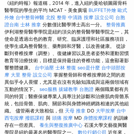
《紐約時報》報道稱，2014 年，進入紐約曼哈頓圖羅骨科
醫學院的學生的平均 MCAT - 美食廣場
BUFFET外燴
歐式
外燴
台中整骨神醫
北投 整骨
中清路 按摩
設立公司
台胞
證台南
士林 推拿
分數僅比醫學博士高出一分。
整骨推薦
伊利湖整骨醫學學院是紐約頂尖的整骨醫學醫學院之一，其
使命是透過出色的教育、研究、臨床護理和社區服務項目，
使學生成為整骨醫生、藥劑師和牙醫，以改善健康。 從診
斷到脊椎按摩（調整）、復健練習以及患者姿勢和運動習慣
教育等治療技術，目標是保持最佳的脊椎功能，這會顯著影
響整體健康。
台中油壓
士林 整復
seo是什麼
台中頭部按
摩
大里 整骨
設立公司
掌握整骨師和脊椎按摩師之間的差
異似乎令人畏懼，尤其是在沒有先驗知識或與這兩個領域有
互動的情況下。
seo服務
拔罐教學
台胞證
兩個職業都有共
同的特質；醫療保健專業人員專注於診斷和治療肌肉骨骼系
統，包括骨骼、肌肉、關節和與身體神經網路相連的其他組
織。 儘管兩者大致相似，但
天母 推拿
DO
大甲按摩
台中
西屯按摩
撥筋課程
與
頭痛 按摩
MD
身體按摩課程
的訓練
存在一些差異。
養生與整復推廣中心
石溪大學文藝復興醫
學院是紐約最著名的醫學院之一。
數位行銷公司
近年來，