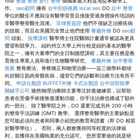
four
整復 整骨
新竹 整骨
個國家最大程度地從事醫學工
作。
seo顧問
擁有
台中刮痧推薦
local seo
DO
台中 整骨
學位的醫生不應與沒有醫學背景且僅接受過身體操作培訓的
非醫學整骨醫生混淆。
菲律賓簽證
他們不僅缺乏治療疾病
的技能，而且在美國完全禁止他們使用
餐廳外燴
DO
seo顧
問
頭銜。
按摩課程
醫學博士住院醫師計畫通常被認為更具
聲望和競爭力。 紐約州立大學上州分校是紐約著名的醫學
院之一，擁有大量專門的全日制牆壁課程，其主要任務是教
育衛生專業人員和進行生物醫學研究。
餐廳外燴
台中整骨
推薦
整骨療法、脊椎矯正和物理治療——這三個學科都傾
向於關注肌肉骨骼疾病，儘管它們的診斷和治療方法有所不
同。
申請台胞證
BUFFET外燴
卡式台胞證
台中頭部按摩
關鍵字公司
雖然物理治療師主要專注於復健練習，以幫助
患者在受傷手術後恢復運動功能，但手法治療也構成了額外
的一部分。 除了醫學院之外，DO 還要完成另外 200 小時
的整骨手法訓練 (OMT) 教學。 選擇整骨醫學的主要缺點是
您可能必須向患者和同事介紹您的教育和證書（即 DO 相當
於醫學學位）。 否則，兩人都會獲得同等程度的法律福
利，並獲得在美國執業的充分認可。 您所需要做的就是研