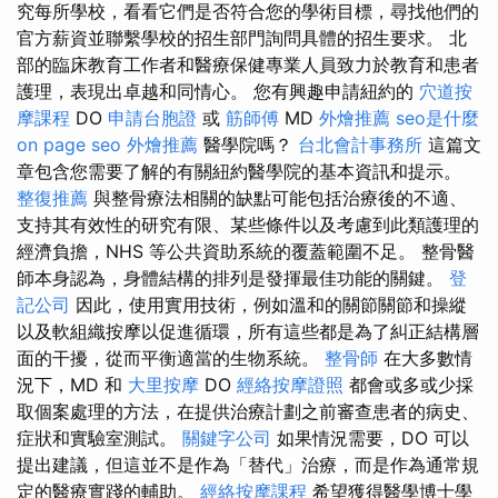
究每所學校，看看它們是否符合您的學術目標，尋找他們的
官方薪資並聯繫學校的招生部門詢問具體的招生要求。 北
部的臨床教育工作者和醫療保健專業人員致力於教育和患者
護理，表現出卓越和同情心。 您有興趣申請紐約的
穴道按
摩課程
DO
申請台胞證
或
筋師傅
MD
外燴推薦
seo是什麼
on page seo
外燴推薦
醫學院嗎？
台北會計事務所
這篇文
章包含您需要了解的有關紐約醫學院的基本資訊和提示。
整復推薦
與整骨療法相關的缺點可能包括治療後的不適、
支持其有效性的研究有限、某些條件以及考慮到此類護理的
經濟負擔，NHS 等公共資助系統的覆蓋範圍不足。 整骨醫
師本身認為，身體結構的排列是發揮最佳功能的關鍵。
登
記公司
因此，使用實用技術，例如溫和的關節關節和操縱
以及軟組織按摩以促進循環，所有這些都是為了糾正結構層
面的干擾，從而平衡適當的生物系統。
整骨師
在大多數情
況下，MD 和
大里按摩
DO
經絡按摩證照
都會或多或少採
取個案處理的方法，在提供治療計劃之前審查患者的病史、
症狀和實驗室測試。
關鍵字公司
如果情況需要，DO 可以
提出建議，但這並不是作為「替代」治療，而是作為通常規
定的醫療實踐的輔助。
經絡按摩課程
希望獲得醫學博士學