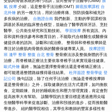
受肌肉骨骼系統的專門培訓，並向整骨手法醫學(OMM)
脹
氣 按摩
介紹，這是整骨手法治療(OMT)
腳底按摩課程
台
北外燴
的另一種方法，用於治療疼痛、預防損傷和補充許
多疾病的治療。
台胞證台南
我們創新、主動的學習課程強
調基於系統的臨床整合模型，並融合了醫學西班牙語、烹飪
醫學、公共衛生研究和互動技術。
學習按摩
所有資訊、內
容和資料僅供參考和教育目的，不能取代合格醫生或醫療保
健提供者的諮詢、診斷和/或治療。 整骨師和脊椎按摩師是
專注於治療肌肉骨骼疾病的醫療保健專業人員。
按摩證照
班
逢甲 整骨
整復
台北 整骨
整骨療法涉及整個身體的手法
治療，而脊椎矯正療法主要依靠脊椎手法來實現最佳健康。
歐式外燴
最終，無論您選擇整骨療法還是脊椎矯正療法，
都可能透過整體路線獲得最佳結果。
杜拜簽證
整骨學徒
登
記公司
換句話說，除了任何手法治療（無論是脊椎按摩師
還是整骨療法）之外，採取健康的生活方式選擇，如均衡飲
食、定期鍛煉、良好的睡眠衛生和壓力管理實踐，肯定會對
提高效率大有幫助。 該醫學院的主要目標是透過應用尖端
生物醫學科學來促進診斷、治療和預後的進步，從而推動醫
學進步。 紐約醫學院相信，其學生和教師的豐富多樣性有