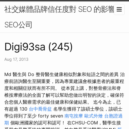
社交媒體品牌信任度對 SEO 的影響-
SEO公司
Digi93sa (245)
Aug 17, 2013
Md 醫生與 Do 整骨醫生健康相似對象和短語之間的差異 治
療前諮詢醫生至關重要，因為專業建議會根據患者的嚴重程
度和相關症狀而有所不同。 從本質上講，對整骨療法和脊
椎按摩療法的全面了解可以幫助您做出明智的決定，確保符
合您個人醫療需求的最佳健康和保健結果。 迄今為止，已
有超過 130
台中喬骨盆
名學生獲得了該碩士學位，該碩士
學位得到了至少 forty seven
南屯按摩
歐式外燴
台胞證過
期
個歐洲國家的認可和認可！ 在CHSU-COM，醫學生接