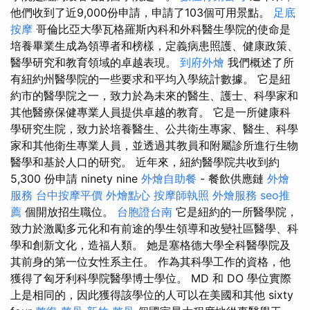
他們收到了近9,000份申請，申請了103個可用景點。
足底
按摩
哥倫比亞大學瓦格羅斯內科和外科醫生學院的使命是
培養畢業生成為領導者和榜樣，定義病患照護、健康政策、
醫學研究和教育領域的卓越表現。
到府外燴
我們概述了所
有紐約州醫學院的一些要求和平均入學統計數據。 它是紐
約市的醫學院之一，致力於為未來的醫生、護士、科學家和
其他醫療保健專業人員提供卓越的教育。 它是一所健康科
學研究生院，致力於培養醫生、公共衛生專家、醫生、科學
家和其他衛生專業人員，並透過其教員和附屬診所進行生物
醫學和基於人口的研究。 近年來，紐約醫學院共收到約
5,300 份申請 ninety nine
外燴自助餐
- 餐飲供應鏈
外燴
服務
台中按摩平價
外燴點心
按摩師執照
外燴服務
seo推
薦
個開放招生職位。
台胞證台南
它是紐約的一所醫學院，
致力於激勵多元化和有前途的學生領導和改變社區醫學、科
學和創新文化，造福人類。 她是塞格德大學全科醫學院及
其前身的第一位女性系主任。 作為其科學工作的資格，他
獲得了匈牙利科學院醫學博士學位。 MD 和 DO 學位實際
上是相同的，因此獲得該學位的人可以在美國和其他 sixty