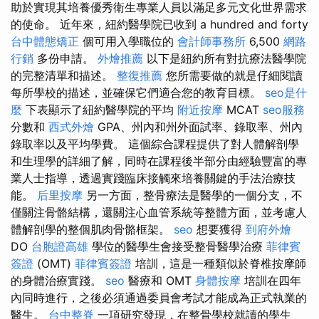
助於實現其培養優秀衛生專業人員以滿足多元文化世界需求
的使命。 近年來，紐約醫學院已收到 a hundred and forty
台中體態矯正
個可用入學職位的
會計師事務所
6,500
網路
行銷
多份申請。
外燴推薦
以下是紐約所有對抗療法醫學院
的完整清單和描述。
整復推薦
您所需要做的就是仔細閱讀
每所學校的描述，並確保它們適合您的教育目標。
seo是什
麼
下表顯示了紐約醫學院的平均
附近按摩
MCAT
seo服務
分數和
西式外燴
GPA、州內和州外面試率、錄取率、州內
錄取率以及平均學費。 這個綜合課程提供了對人體解剖學
和生理學的詳細了解，同時在課程後半部分由經驗豐富的專
業人士指導，透過實踐臨床接觸來培養關鍵的手法治療技
能。
后里按摩
另一方面，整骨療法是醫學的一個分支，不
僅關注骨骼結構，還關注心血管系統等整體方面，並考慮人
體解剖學的整個肌肉骨骼框架。
seo
想要獲得
到府外燴
DO
台胞證高雄
學位的醫學生會接受整骨醫學治療
菲律賓
簽證
(OMT)
菲律賓簽證
培訓，這是一種類似於脊椎按摩師
的身體治療實踐。
seo
醫療和 OMT
身體按摩
培訓在四年
內同時進行，之後必須通過委員會考試才能成為正式執業的
醫生。
台中整脊
一項研究發現，在整骨學校就讀的學生