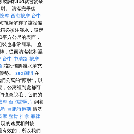
動詞和tud就會變成
尉。 清潔完畢後，
按摩
西屯按摩
台中
短視頻解釋了該設備
箱必須注滿水，設定
0平方公尺的表面，
組裝也非常簡單。 盒
轉，從而清潔乾和濕
摩
台中 中清路 按摩
商
該設備將髒水填充
的優勢。
seo顧問
在
們公寓的“顏射”，以
麼，公寓裡到處都可
們也會脫毛，它們的
按摩
台胞證照片
飼養
課程
台胞證過期
清洗
按摩
整骨 推拿
菲律
出現的速度相對較
是有效的，所以我們