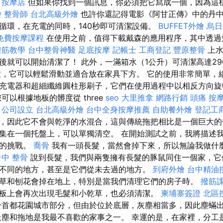
。
按摩店
但如果你找到一個訊息，你必須把它寫成一個，因為這樣
燴
整骨師
台北高級外燴
也許你還記得電影《阿甘正傳》中的丹中
循環，在充電的同時，140秒即可清潔設備。
BUFFET外燴
烏日
免費按摩課程
在使用之前，值得下載戴森的應用程序，其中透過
撥筋教學
台中整骨神醫
足底按摩
記帳士
工商登記
豐原整骨
上水
後就可以開始清潔了！ 此外，一滿箱水（1公升）可清潔高達29
鐘，它可以輕鬆滑動並適合放在家具下方。 它的使用非常簡單，
充電器和超細纖維圓柱形刷子，它們在使用過程中以相反方向旋
可以根據地板的髒度從 three
seo
大里推拿
網路行銷
頭痛 按
。
公司設立
台北高級外燴
台中全身按摩推薦
自助餐外燴
登記工
，因此它不會與乾淨的水混合，這與傳統拖把相比是一個巨大
集在一個托盤上，可以單獨清空。 在開始測試之前，我將描述我
對的挑戰。
喬骨
我有一頭長髮，當然會掉下來，所以無論我做什
台中
整骨
說到長髮，我們與兩隻擁有長髮的豚鼠同住一個家，它
不同的地方，甚至是它們從未去過的地方。
到府外燴
台中精油
草和刨花會掉在地上，特別是當我們清理它們的房子時。
撥筋
板上會再次出現毛髮和小乾草，也必須清潔。
柬埔寨簽證
北區
首都花園城市部分，但由於位於底層，灰塵相當多，因此塵蟎
吸塵和拖地是我最不喜歡的家事之一。 幸運的是，在家裡，分工