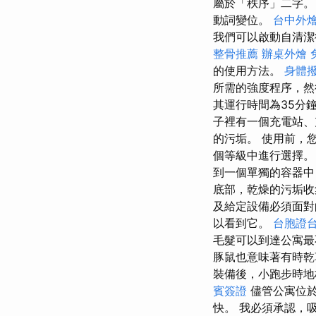
屬於「秩序」二字
動詞變位。
台中外
我們可以啟動自清潔
整骨推薦
辦桌外燴
的使用方法。
身體
所需的強度程序，然
其運行時間為35分
子裡有一個充電站、
的污垢。 使用前，您
個等級中進行選擇
到一個單獨的容器中
底部，乾燥的污垢收
及給定設備必須面
以看到它。
台胞證
毛髮可以到達公寓最
豚鼠也意味著有時乾
裝備後，小跑步時地
賓簽證
儘管公寓位於
快。 我必須承認，