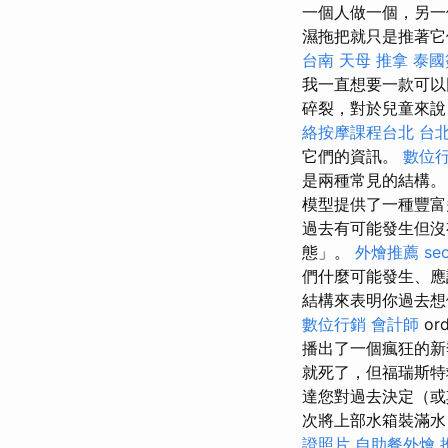
一個人做一個，另一
濕拖把就只是推著它
台南
天母 推拿
泰國
我一直想要一款可以
碎裂，對於兒童來說
絡按摩課程台北
台
它們的資訊。
數位
是兩種常見的結構。
模型提供了一種豐富
過去有可能發生但
態」。
外燴推薦
s
們什麼可能發生、應
結構來表明你過去
數位行銷
會計師
or
播出了一個瘋狂的新
就死了，但福瑞斯特救
達您對過去決定（或
次將上部水箱裝滿水
證照片
自助餐外燴