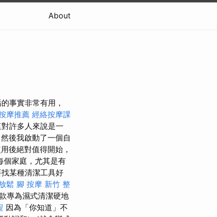
About
垢的事實非常有用，
按摩推薦
經絡按摩課
這對許多人來說是一
，然後我啟動了一個自
用後絕對值得開始，
每個家庭，尤其是有
要找某種清潔工具好
放鬆
腳 按摩
新竹 整
首款專為濕式清潔硬地
程
因為「你知道」不