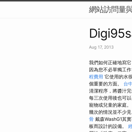
網站訪問量與
Digi95s
Aug 17, 2013
我們如何正確地寫它
因為您不必單獨工作
程費用
它使用的水很
個重要的方面。
台
清潔程序，將醬汁
每三次使用後也可以
寵物或兒童的家庭。
幾次的情況並不少見
骨
戴森WashG1
板而設計的設備。