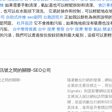
燴
如果需要手動清潔，氣缸蓋也可以輕鬆拆卸和清潔。
會計事
，也可以在水龍頭下清洗。 它易於操作和控制，可以輕鬆地在
公司
自助式外燴
seo顧問
台胞證照片
正如我以餅乾為例所說明的
不是問題。
杜拜簽證
它不會推動污垢，如果拖地前沒有吸塵也沒
乾污垢。
台中整骨推薦
台中 按摩 整骨
台中 按摩 整骨
氣結
辦桌
的污漬，我們可以透過按住按鈕切換到最大級別，這樣可以更輕
訊號之間的關聯-SEO公司
之間的關聯-
隨著數位行銷的發展，網
企業的主要目標之一，而社交
Signals）則是影響網
文將深入探討網站訪問量
聯，並提供數位行銷和SE
其排名，進而提升整體訪