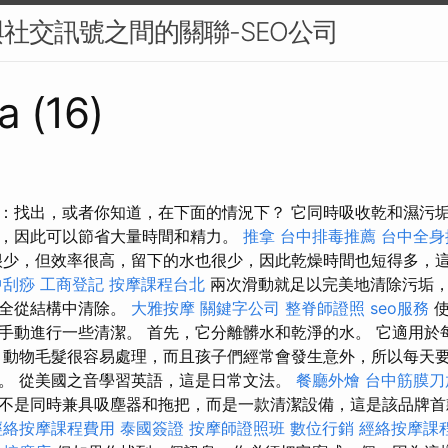
社交訊號之間的關聯-SEO公司
a (16)
：找出，或者你知道，在下面的情況下？ 它同時吸收乾和濕污
，因此可以節省大量時間和精力。
推拿
台中排毒推薦
台中全身
少，但效率很高，留下的水也很少，因此乾燥時間也短得多，
中刮痧
工商登記
按摩課程台北
兩次滑動就足以完美地清除污垢
完全從結構中清除。
大雅按摩
關鍵字公司
整脊師證照
seo服務
使
手動進行一些清潔。 首先，它分離髒水和乾淨的水。 它適用於
 動物毛髮很容易處理，而且孩子們經常會發生意外，所以每天
。 從美國之音學習英語，這是日常文法。
餐廳外燴
台中筋膜刀
其實不是同時兼具吸塵器和拖把，而是一款清潔設備，這是該品牌
經絡按摩課程費用
泰國簽證
按摩師證照班
數位行銷
經絡按摩課