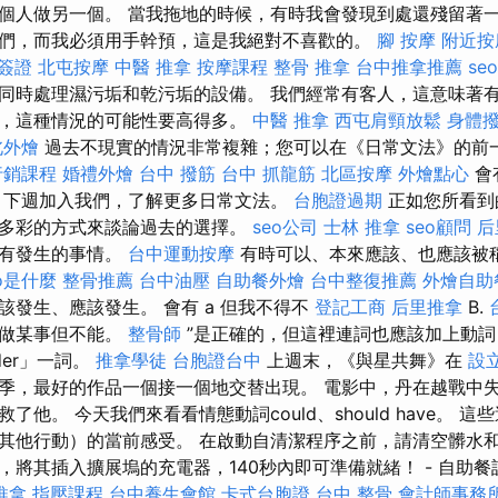
個人做另一個。 當我拖地的時候，有時我會發現到處還殘留著
們，而我必須用手幹預，這是我絕對不喜歡的。
腳 按摩
附近按
簽證
北屯按摩
中醫 推拿
按摩課程
整骨 推拿
台中推拿推薦
se
同時處理濕污垢和乾污垢的設備。 我們經常有客人，這意味著
，這種情況的可能性要高得多。
中醫 推拿
西屯肩頸放鬆
身體
北外燴
過去不現實的情況非常複雜；您可以在《日常文法》的前
行銷課程
婚禮外燴
台中 撥筋
台中 抓龍筋
北區按摩
外燴點心
會
 下週加入我們，了解更多日常文法。
台胞證過期
正如您所看到
多彩的方式來談論過去的選擇。
seo公司
士林 推拿
seo顧問
后
沒有發生的事情。
台中運動按摩
有時可以、本來應該、也應該被
eo是什麼
整骨推薦
台中油壓
自助餐外燴
台中整復推薦
外燴自助
該發生、應該發生。 會有 a 但我不得不
登記工商
后里推拿
B.
想做某事但不能。
整骨師
”是正確的，但這裡連詞也應該加上動詞
der」一詞。
推拿學徒
台胞證台中
上週末，《與星共舞》在
設
季，最好的作品一個接一個地交替出現。 電影中，丹在越戰中失
了他。 今天我們來看看情態動詞could、should have。 
其他行動）的當前感受。 在啟動自清潔程序之前，請清空髒水
，將其插入擴展塢的充電器，140秒內即可準備就緒！ - 自助
推拿
指壓課程
台中養生會館
卡式台胞證
台中 整骨
會計師事務