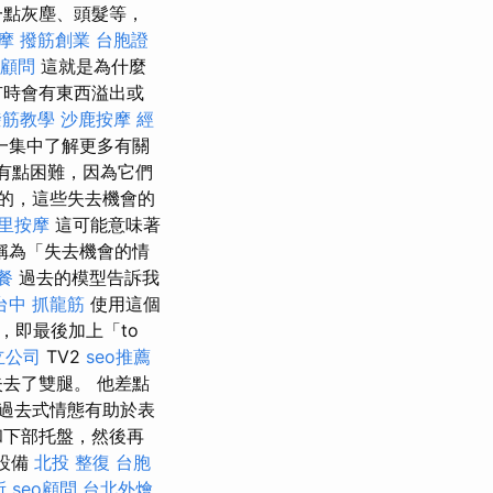
一點灰塵、頭髮等，
摩
撥筋創業
台胞證
o顧問
這就是為什麼
有時會有東西溢出或
撥筋教學
沙鹿按摩
經
一集中了解更多有關
有點困難，因為它們
的，這些失去機會的
里按摩
這可能意味著
稱為「失去機會的情
餐
過去的模型告訴我
台中 抓龍筋
使用這個
，即最後加上「to
立公司
TV2
seo推薦
去了雙腿。 他差點
這些過去式情態有助於表
和下部托盤，然後再
餐設備
北投 整復
台胞
所
seo顧問
台北外燴