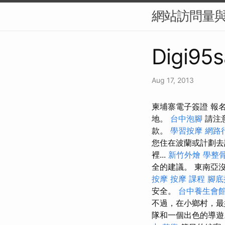
網站訪問量與
Digi95s
Aug 17, 2013
柬埔寨電子簽證 報
地。
台中泡腳
請注
款。
學習按摩
網路
您住在波蘭或計劃去
裡...
新竹外燴
學整
全的建議。 東南亞
按摩
按摩 課程
腳底
安全。
台中養生會
不過，在小鄉村，最
隊和一個出色的導