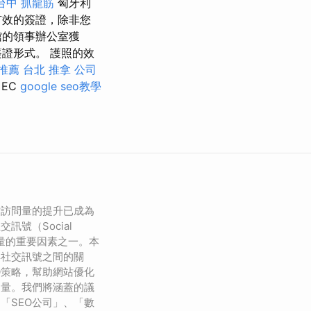
台中 抓龍筋
匈牙利
有效的簽證，除非您
館的領事辦公室獲
證形式。 護照的效
 推薦
台北 推拿
公司
EC
google seo教學
站訪問量的提升已成為
訊號（Social
站流量的重要因素之一。本
與社交訊號之間的關
O策略，幫助網站優化
問量。我們將涵蓋的議
「SEO公司」、「數