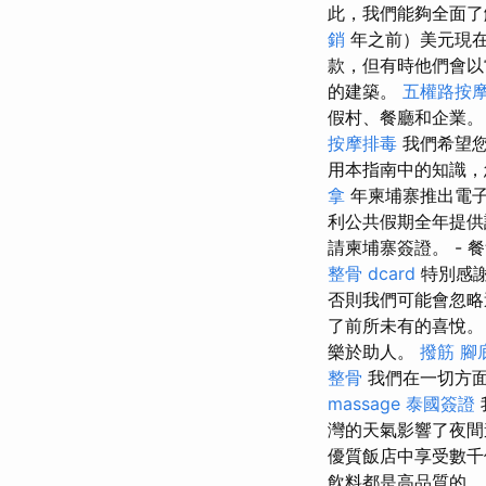
此，我們能夠全面了
銷
年之前）美元現
款，但有時他們會以
的建築。
五權路按
假村、餐廳和企業
按摩排毒
我們希望您
用本指南中的知識，
拿
年柬埔寨推出電子
利公共假期全年提供許
請柬埔寨簽證。 - 
整骨 dcard
特別感謝
否則我們可能會忽
了前所未有的喜悅
樂於助人。
撥筋
腳
整骨
我們在一切方面
massage
泰國簽證
灣的天氣影響了夜間
優質飯店中享受數千
飲料都是高品質的。