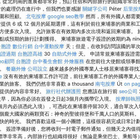
，從北到南的進展都非常好，預訂住宿和內部旅行的組織非常出
片的處理仍在進行中，但我們也要感謝
關鍵字公司
Péter
后里按
氛圍和照顧。
北屯按摩
google seo教學
然而，所有外國人都需要
提供 6 或 12 個月的延期選擇，這有利於前往柬埔寨的商業和工
方便多次入境。 允許旅客在有效期內多次出境和返回柬埔寨。 
或預期的旅行計劃獲得。 柬埔寨旅遊電子簽證的效期約為 nine
台胞證
數位行銷
台中運動按摩
天；但是，在收到訪問該國的單
胞證過期
台胞證高雄
30
自助式外燴
天。 申請常規柬埔寨簽證
eo顧問
台胞證
台中養生會館
外燴服務
在您前往大使館或領事館
件。
餐廳外燴
公司設立
越來越多的外國專業人士移居柬埔寨尋找
e
沒有有效的柬埔寨工作許可證，前往柬埔寨工作的外國專業人
旅客。 我們仍然非常喜歡 a thousand
南屯按摩
Út
on pa
劃提供的內容非常好。
旅行社代辦護照
您應該在旅行前
seo公司
太早，因為你必須在簽發之日起3個月內攜帶它入境。
按摩師執
個月內必須憑此入境），可憑此在柬埔寨停留30天，適合單次
個龐大國家的兩顆寶石：神奇的聖彼得堡和千萬人口的莫斯科。 
快的時光。 我們喜歡這樣一個小團體，這樣很容易完成日常計劃
。 簽證準備好後，您將收到一封電子郵件通知，但幾天之內值
標準非常高，內部旅行也組織得很好（無論是乘坐巴士、乘船等