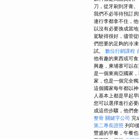
刀，從牙刷到牙膏
我們不必等待預訂
連行李都拿不住，
以沒有必要換成當地
駕駛得很好，儘管從
們想要的足夠的冷
試。
數位行銷課程
他有趣的東西或可食
興趣，柬埔寨可以在
是一個東南亞國家，
家，也是一個完全
這個國家每年都以神
人基本上都是早起早
您可以選擇進行必要
成這些步驟，他們會
整骨
關鍵字公司
完
第二專長證照
列印後
豐盛的早餐，午餐也