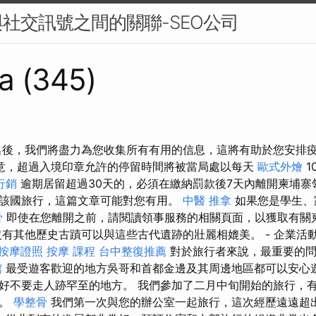
社交訊號之間的關聯-SEO公司
a (345)
名後，我們將盡力為您收集所有有用的信息，這將有助於您安排
意，超過入境印章允許的停留時間將被當局處以每天
歐式外燴
1
行銷
逾期居留超過30天的，必須在繳納罰款後7天內離開柬埔寨
該國旅行，這篇文章可能對您有用。
中醫 推拿
如果您是學生、
骨
即使在您離開之前，請閱讀領事服務的相關頁面，以獲取有關
沒有其他歷史古蹟可以與這些古代遺跡的壯麗相媲美。 - 企業活
按摩證照
按摩 課程
台中整復推薦
對於旅行者來說，最重要的問
館
最受遊客歡迎的地方吳哥和首都金邊及其周邊地區都可以安心
好不要走人跡罕至的地方。 我們參加了二月中旬開始的旅行，
遊。
學整骨
我們第一次與您的辦公室一起旅行，這次經歷遠遠超