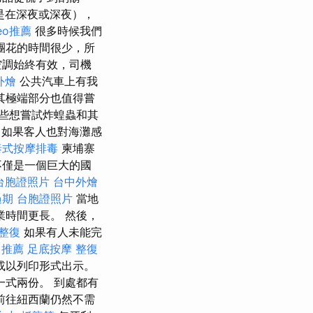
是在深夜或深夜），
eo推薦
很多時候我們
團花的時間很少，所
空調始終有效，司機
外燴
公共汽車上有我
其極端部分也值得嘗
些想嘗試炸蝗蟲和其
如果客人也對海灘感
泰式按摩排毒
柬埔寨
不僅是一個巨大的國
台胞證照片
台中外燴
過期
台胞證照片
當地
業時間更長。 然後，
整復
如果有人未能完
 推薦
足底按摩
整復
或以列印形式出示。
一式兩份。 到處都有
前往紐西蘭仍然不需