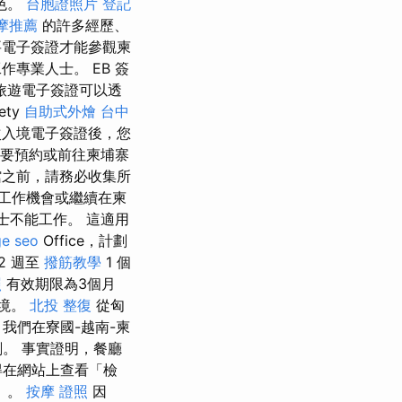
色。
台胞證照片
登記
摩推薦
的許多經歷、
電子簽證才能參觀柬
作專業人士。 EB 簽
旅遊電子簽證可以透
ty
自助式外燴
台中
次入境電子簽證後，您
需要預約或前往柬埔寨
之前，請務必收集所
工作機會或繼續在柬
士不能工作。 這適用
ge seo
Office，計劃
2 週至
撥筋教學
1 個
照
有效期限為3個月
入境。
北投 整復
從匈
我們在寮國-越南-柬
。 事實證明，餐廳
得在網站上查看「檢
）。
按摩 證照
因