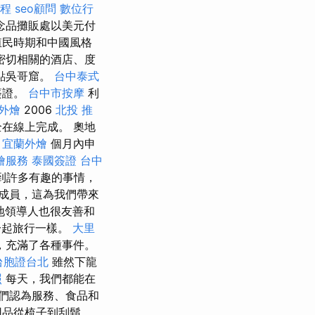
程
seo顧問
數位行
念品攤販處以美元付
殖民時期和中國風格
密切相關的酒店、度
點吳哥窟。
台中泰式
簽證。
台中市按摩
利
外燴
2006
北投 推
在線上完成。 奧地
3
宜蘭外燴
個月內申
燴服務
泰國簽證
台中
到許多有趣的事情，
成員，這為我們帶來
領導人也很友善​​和
一起旅行一樣。
大里
，充滿了各種事件。
台胞證台北
雖然下龍
照
每天，我們都能在
們認為服務、食品和
用品從梳子到刮鬍