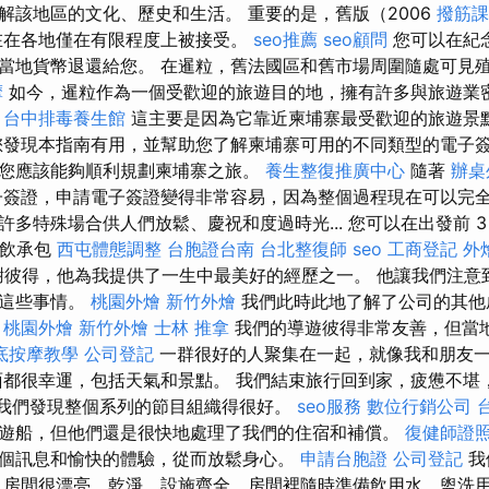
解該地區的文化、歷史和生活。 重要的是，舊版（2006
撥筋課
在在各地僅在有限程度上被接受。
seo推薦
seo顧問
您可以在紀
當地貨幣退還給您。 在暹粒，舊法國區和舊市場周圍隨處可見
摩
如今，暹粒作為一個受歡迎的旅遊目的地，擁有許多與旅遊業
。
台中排毒養生館
這主要是因為它靠近柬埔寨最受歡迎的旅遊景
發現本指南有用，並幫助您了解柬埔寨可用的不同類型的電子
您應該能夠順利規劃柬埔寨之旅。
養生整復推廣中心
隨著
辦桌
簽證，申請電子簽證變得非常容易，因為整個過程現在可以完全
多特殊場合供人們放鬆、慶祝和度過時光... 您可以在出發前 
餐飲承包
西屯體態調整
台胞證台南
台北整復師
seo
工商登記
外
彼得，他為我提供了一生中最美好的經歷之一。 他讓我們注意
略這些事情。
桃園外燴
新竹外燴
我們此時此地了解了公司的其他
。
桃園外燴
新竹外燴
士林 推拿
我們的導遊彼得非常友善，但當地
底按摩教學
公司登記
一群很好的人聚集在一起，就像我和朋友
都很幸運，包括天氣和景點。 我們結束旅行回到家，疲憊不堪
我們發現整個系列的節目組織得很好。
seo服務
數位行銷公司
遊船，但他們還是很快地處理了我們的住宿和補償。
復健師證
個訊息和愉快的體驗，從而放鬆身心。
申請台胞證
公司登記
我
 房間很漂亮，乾淨，設施齊全，房間裡隨時準備飲用水，盥洗