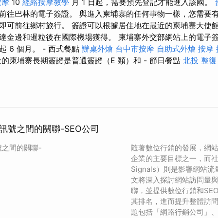
按摩
10
經絡按摩教學
月 1 日起，需要預先登記才能進入該國。
前往巴林的電子簽證。 與進入柬埔寨的任何事物一樣，您需要
即可前往鄉村旅行。 簽證可以根據居住地在最近的柬埔寨大使
達金邊和暹粒後在國際機場獲得。 柬埔寨外交部網站上的電子簽
 6 個月。 - 西式餐點
辦桌外燴
台中市按摩
自助式外燴
按摩
的柬埔寨長期簽證是普通簽證（E 類）和 - 節日餐點
北投 整復
訊號之間的關聯-SEO公司
之間的關聯-
隨著數位行銷的發展，網
企業的主要目標之一，而社交
Signals）則是影響網
文將深入探討網站訪問量
聯，並提供數位行銷和SE
其排名，進而提升整體訪
題包括「網路行銷公司」、