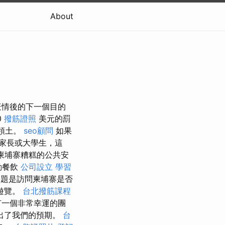
About
疫情後的下一個目的
0
撥筋證照
美元的罰
領土。
seo顧問
如果
家長或大學生，這
柬埔寨糟糕的公共安
動餐飲
公司設立
學習
題是訪問柬埔寨是否
遊覽。
台北撥筋課程
有一個非常幸運的團
出了我們的預期。
台