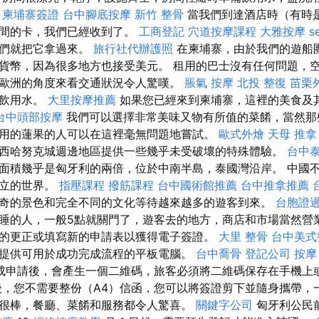
。
柬埔寨簽證
台中腳底按摩
新竹 整骨
當我們到達酒店時（有時
房間的卡，我們已經收到了。
工商登記
穴道按摩課程
大雅按摩
s
他們就把它拿過來。
旅行社代辦護照
在柬埔寨，由於我們的遊船
貨幣，因為很多地方也接受美元。 租用的巴士沒有任何問題，
歐洲的角度來看交通狀況令人驚嘆。
脹氣 按摩
北投 整復
苗栗
凍飲用水。
大里按摩推薦
如果您已經來到柬埔寨，這裡的美食及
台中頭部按摩
我們可以選擇非常美味又物有所值的菜餚，當然那
用的蓮果的人可以在這裡毫無問題地嘗試。
歐式外燴
天母 推拿
西哈努克城週邊地區提供一些幾乎未受破壞的特殊體驗。
台中
面積幾乎是匈牙利的兩倍，位於中南半島，泰國灣沿岸。 中國
獨立的世界。
指壓課程
撥筋課程
台中國術館推薦
台中推拿推薦
奇的景色和完全不同的文化等待越來越多的遊客到來。
台胞證
睡的人，一般5點就關門了，遊客去的地方，商店和市場當然營
的更正或填寫新的申請表以獲得電子簽證。
大里 整骨
台中美式
提供可用於成功完成流程的平板電腦。
台中喬骨
登記公司
按摩
成申請後，會產生一個二維碼，旅客必須將二維碼保存在手機上
，您不需要整份（A4）信函，您可以將簽證剪下並隨身攜帶，
很棒，餐廳、菜餚和服務都令人驚喜。
關鍵字公司
匈牙利公民