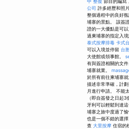
中 整復
節目的編寫
公司
許多經歷和照
整個過程中的良好
埔寨的景點。 該簽證
證的一大優點是可以
過柬埔寨的指定入境點
泰式按摩排毒
卡式
可以入境並停留
台
大使館或領事館。
s
有與簽證相關的文
埔寨就業。
massag
於所有前往柬埔寨就業的
描述非常準確，計
月進行申請。 不能
（即自簽發之日起3
牙利可以輕鬆到達這
埔寨之旅中度過了愉
也是一個不錯的選擇
查
大里按摩
住宿的