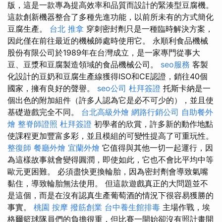
版，這是一款專為提高效率和品質而設計的緊湊型豆腐機。
這款創新機器整合了多種先進功能，以前所未有的方式簡化
豆腐生產。
台北 推拿
穿刺密封劑只是一種臨時解決方案，
因此僅在前往最近的機械師處時使用它。 永順利食品機械
股份有限公司於1989年在台灣成立，是一家專門從事大
豆、豆漿和豆腐製造領域的食品機械公司。
seo服務
客製
化設計的豆奶和豆腐生產線獲得ISO和CE認證，銷往40個
國家，擁有良好的聲譽。
seo公司
杜拜簽證
托斯卡納是一
個出色的附加組件（許多人認為它是必不可少的），並且使
基礎遊戲完全不同。
台北高級外燴
網路行銷公司
自助餐外
燴
整脊師證照
杜拜簽證
初學者的欣賞，許多新的動作地點
使課程更加豐富多彩，並且模組的可變性提高了可重玩性。
整復師
餐廳外燴
宜蘭外燴
它值得與其他一切一起運行，因
為這樣故事就會變得圓潤，即使如此，它也不會比平均中等
歐元更困難。 必須盡快更換輪胎，因為密封劑會導致氣嘴
黏住，導致輪胎無法使用。 但這款遊戲真正的大問題並不
是這個，而是在沒有認真生產葡萄酒的情況下很容易獲勝的
事實。
桃園 按摩
撥筋創業
台中養生館排毒
主場作戰，埃
格爾籃球隊員們的負擔很重，但比賽一開始卻沒有照計畫開