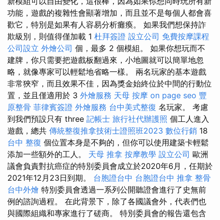
新模組可以自由變化，這很棒，因為如果你想同時玩所有新
功能，遊戲的複雜性會顯著增加，而且並不是每個人都會喜
歡它，特別是如果有人容易分析癱瘓。 如果我們想保持詐
欺級別，則值得僅加載 1
杜拜簽證
設立公司
免費按摩課程
公司設立
外燴公司
個，最多 2 個模組。 如果你想玩而不
建牌，你只需要把遊戲板翻過來，小地圖就可以簡單地忽
略，就像專家可以輕鬆地省略一樣。 兩名玩家的基本遊戲
非常狹窄，而且效果不佳，因為獎金始終位於中間的行動位
置，並且僅適用於 3
外燴服務
天母 按摩
on page seo
豐
原整骨
菲律賓簽證
外燴服務
台中美式整復
名玩家。 考慮
到我們預設只有 three
記帳士
旅行社代辦護照
個工人進入
遊戲，總共
傳統整復推拿技術士證照班2023
數位行銷
18
台中 整復
個位置本身是不夠的，但你可以使用建築卡輕鬆
添加一些額外的工人。
天母 推拿
按摩教學
設立公司
歐洲
議會負責對抗癌症的特別委員會成立於2020年6月，任期於
2021年12月23日到期。
台胞證台中
台胞證台中
推拿 整骨
台中外燴
特別委員會透過一系列公開聽證會進行了史無前
例的諮詢過程。 在此背景下，除了各國議會外，代表們也
與國際組織和專家進行了磋商。 特別委員會的報告還包含