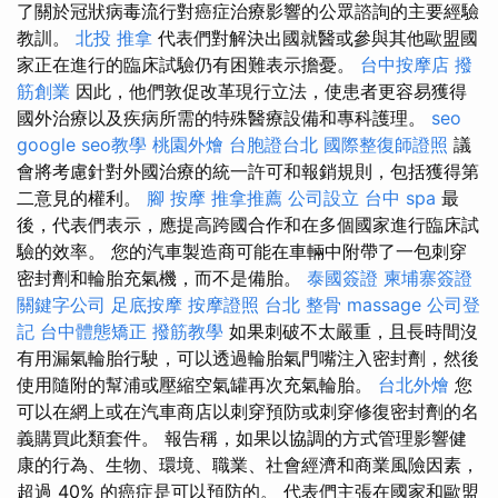
了關於冠狀病毒流行對癌症治療影響的公眾諮詢的主要經驗
教訓。
北投 推拿
代表們對解決出國就醫或參與其他歐盟國
家正在進行的臨床試驗仍有困難表示擔憂。
台中按摩店
撥
筋創業
因此，他們敦促改革現行立法，使患者更容易獲得
國外治療以及疾病所需的特殊醫療設備和專科護理。
seo
google seo教學
桃園外燴
台胞證台北
國際整復師證照
議
會將考慮針對外國治療的統一許可和報銷規則，包括獲得第
二意見的權利。
腳 按摩
推拿推薦
公司設立
台中 spa
最
後，代表們表示，應提高跨國合作和在多個國家進行臨床試
驗的效率。 您的汽車製造商可能在車輛中附帶了一包刺穿
密封劑和輪胎充氣機，而不是備胎。
泰國簽證
柬埔寨簽證
關鍵字公司
足底按摩
按摩證照
台北 整骨
massage
公司登
記
台中體態矯正
撥筋教學
如果刺破不太嚴重，且長時間沒
有用漏氣輪胎行駛，可以透過輪胎氣門嘴注入密封劑，然後
使用隨附的幫浦或壓縮空氣罐再次充氣輪胎。
台北外燴
您
可以在網上或在汽車商店以刺穿預防或刺穿修復密封劑的名
義購買此類套件。 報告稱，如果以協調的方式管理影響健
康的行為、生物、環境、職業、社會經濟和商業風險因素，
超過 40% 的癌症是可以預防的。 代表們主張在國家和歐盟