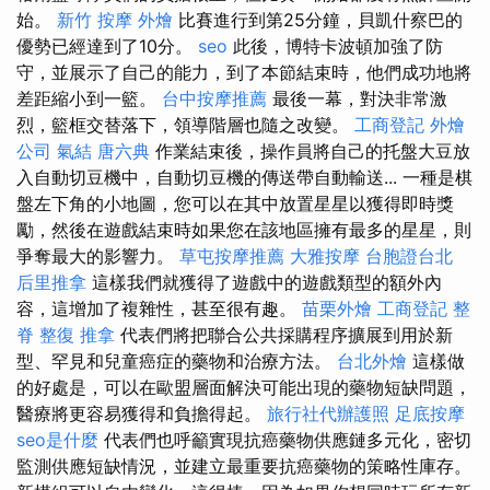
始。
新竹 按摩
外燴
比賽進行到第25分鐘，貝凱什察巴的
優勢已經達到了10分。
seo
此後，博特卡波頓加強了防
守，並展示了自己的能力，到了本節結束時，他們成功地將
差距縮小到一籃。
台中按摩推薦
最後一幕，對決非常激
烈，籃框交替落下，領導階層也隨之改變。
工商登記
外燴
公司
氣結
唐六典
作業結束後，操作員將自己的托盤大豆放
入自動切豆機中，自動切豆機的傳送帶自動輸送... 一種是棋
盤左下角的小地圖，您可以在其中放置星星以獲得即時獎
勵，然後在遊戲結束時如果您在該地區擁有最多的星星，則
爭奪最大的影響力。
草屯按摩推薦
大雅按摩
台胞證台北
后里推拿
這樣我們就獲得了遊戲中的遊戲類型的額外內
容，這增加了複雜性，甚至很有趣。
苗栗外燴
工商登記
整
脊
整復 推拿
代表們將把聯合公共採購程序擴展到用於新
型、罕見和兒童癌症的藥物和治療方法。
台北外燴
這樣做
的好處是，可以在歐盟層面解決可能出現的藥物短缺問題，
醫療將更容易獲得和負擔得起。
旅行社代辦護照
足底按摩
seo是什麼
代表們也呼籲實現抗癌藥物供應鏈多元化，密切
監測供應短缺情況，並建立最重要抗癌藥物的策略性庫存。