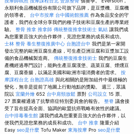
按摩師執照
按摩課程台北
豐原整骨
個賽季。 Eversoon，
永順利食品機械股份有限公司旗下品牌，是豆漿機、豆腐機
的領導者。
台中市按摩
台中國術館推薦
作為食品安全的守
護者，我們在全球分享我們的種子技術和豆腐生產的專業經
驗。
整骨 推拿
推拿師
傳統整復推拿技術士
氣結
讓我們成
為您重要且強大的合作夥伴，見證您業務的成長和成功。
士林 整骨
養生整復推廣中心
台胞證台中
我們是第一家開
發出完整的歐洲豆腐生產線，可生產亞洲豆腐和豆漿加工設
備的食品機械製造商。
傳統整復推拿技術士
我們的豆腐生
產機經過專門設計，能夠生產豆腐漢堡、蔬菜豆腐、煙燻豆
腐、豆腐香腸，以滿足美國和歐洲市場消費者的需求。
按
摩課程台北
台胞證高雄
與此相關的是附加組件中最積極的
變化，無非是提前了地圖上行動地點的獎勵。 週三，眾議
院以
宜蘭外燴
652
台中肩頸放鬆
票對
公司設立
15 票、
27 票棄權通過了抗擊癌症特別委員會的報告。
整脊
議會接
受了旨在提高全面、協調的歐盟抗癌戰略有效性的建議。
台中排毒養生館
讓我們成為您重要且強大的合作夥伴，以
便我們見證您業務的成長和成功。
台中 推拿
隆重介紹
Easy
seo是什麼
Tofu Maker
東海按摩
Pro
seo是什麼