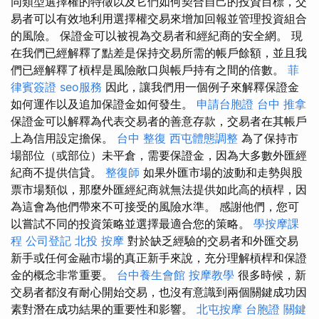
同類型選擇權的特徵以及它們如何契合自己的投資目標，交
易者可以有效地利用選擇權交易來增加回報並管理投資組合
的風險。 保證金可以被視為交易者和經紀商的安全網。 現
在我們已經解釋了點差是保持交易所需的帳戶餘額，並且我
們已經解釋了槓桿是風險敞口與帳戶持有之間的倍數。
菲
律賓簽證
seo服務
因此，讓我們用一個例子來解釋保證金
如何運作以及追加保證金如何發生。
申請台胞證
台中 推拿
保證金可以解釋為代表交易者的善意存款，交易者在其帳戶
上為信用設定擔保。
台中 整復
西屯體態調整
為了保持市
場部位（或部位）未平倉，需要保證金，因為大多數外匯經
紀商不提供信貸。
整復師
如果外匯市場的波動和走勢與股
票市場類似，那麼外匯經紀商就無法提供如此高的槓桿，因
為這會為他們帶來不可接受的風險水準。 感謝他們，您可
以嘗試不同的投資策略並選擇最適合您的策略。
學按摩課
程
公司登記
北投 按摩
對於缺乏經驗的交易者和外匯交易
新手或任何金融市場的真正新手來說，充分理解槓桿和保證
金的概念非常重要。
台中養生會館
按摩教學
很多時候，新
交易者都沒有耐心開始交易，也沒有意識到兩個關鍵成功因
素對潛在成功結果的重要性和影響。
北屯按摩
台胞證
關鍵