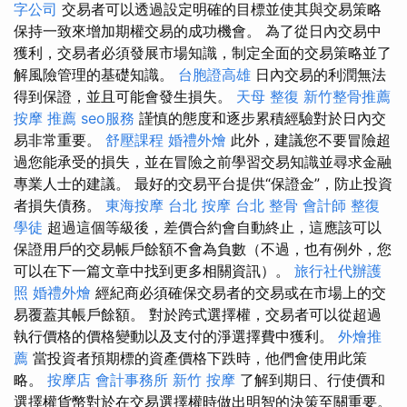
字公司
交易者可以透過設定明確的目標並使其與交易策略
保持一致來增加期權交易的成功機會。 為了從日內交易中
獲利，交易者必須發展市場知識，制定全面的交易策略並了
解風險管理的基礎知識。
台胞證高雄
日內交易的利潤無法
得到保證，並且可能會發生損失。
天母 整復
新竹整骨推薦
按摩 推薦
seo服務
謹慎的態度和逐步累積經驗對於日內交
易非常重要。
舒壓課程
婚禮外燴
此外，建議您不要冒險超
過您能承受的損失，並在冒險之前學習交易知識並尋求金融
專業人士的建議。 最好的交易平台提供“保證金”，防止投資
者損失債務。
東海按摩
台北 按摩
台北 整骨
會計師
整復
學徒
超過這個等級後，差價合約會自動終止，這應該可以
保證用戶的交易帳戶餘額不會為負數（不過，也有例外，您
可以在下一篇文章中找到更多相關資訊）。
旅行社代辦護
照
婚禮外燴
經紀商必須確保交易者的交易或在市場上的交
易覆蓋其帳戶餘額。 對於跨式選擇權，交易者可以從超過
執行價格的價格變動以及支付的淨選擇費中獲利。
外燴推
薦
當投資者預期標的資產價格下跌時，他們會使用此策
略。
按摩店
會計事務所
新竹 按摩
了解到期日、行使價和
選擇權貨幣對於在交易選擇權時做出明智的決策至關重要。