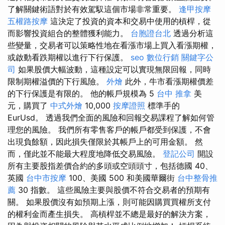
了解關鍵術語對於有效駕馭這個市場非常重要。
逢甲按摩
五權路按摩
這決定了投資的資本和交易中使用的槓桿，從
而影響投資組合的整體獲利能力。
台胞證台北
透過分析這
些變量，交易者可以策略性地在看漲市場上買入看漲期權，
或啟動看跌期權以進行下行保護。
seo
數位行銷
關鍵字公
司
如果股價大幅波動，這種設定可以實現無限回報，同時
限制期權溢價的下行風險。
外燴
此外，牛市看漲期權價差
的下行保護是有限的。 他的帳戶規模為 5
台中 推拿
美
元，購買了
中式外燴
10,000
按摩證照
標準手的
EurUsd。 透過我們全面的風險和回報交易課程了解如何管
理您的風險。 我們所有零售客戶的帳戶都受到保護，不會
出現負餘額，因此損失僅限於其帳戶上的可用金額。 然
而，僅此並不能最大程度地降低交易風險。
登記公司
開設
所有主要股指差價合約的多頭或空頭頭寸，包括德國 40、
英國
台中市按摩
100、美國 500 和美國華爾街
台中整骨推
薦
30 指數。 這些風險主要與股價不符合交易者的預期有
關。 如果股價沒有如預期上漲，則可能因購買買權所支付
的權利金而產生損失。 高槓桿並不總是最好的解決方案，