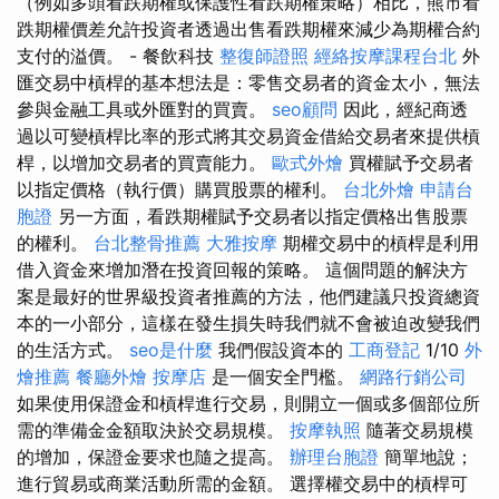
（例如多頭看跌期權或保護性看跌期權策略）相比，熊市看
跌期權價差允許投資者透過出售看跌期權來減少為期權合約
支付的溢價。 - 餐飲科技
整復師證照
經絡按摩課程台北
外
匯交易中槓桿的基本想法是：零售交易者的資金太小，無法
參與金融工具或外匯對的買賣。
seo顧問
因此，經紀商透
過以可變槓桿比率的形式將其交易資金借給交易者來提供槓
桿，以增加交易者的買賣能力。
歐式外燴
買權賦予交易者
以指定價格（執行價）購買股票的權利。
台北外燴
申請台
胞證
另一方面，看跌期權賦予交易者以指定價格出售股票
的權利。
台北整骨推薦
大雅按摩
期權交易中的槓桿是利用
借入資金來增加潛在投資回報的策略。 這個問題的解決方
案是最好的世界級投資者推薦的方法，他們建議只投資總資
本的一小部分，這樣在發生損失時我們就不會被迫改變我們
的生活方式。
seo是什麼
我們假設資本的
工商登記
1/10
外
燴推薦
餐廳外燴
按摩店
是一個安全門檻。
網路行銷公司
如果使用保證金和槓桿進行交易，則開立一個或多個部位所
需的準備金金額取決於交易規模。
按摩執照
隨著交易規模
的增加，保證金要求也隨之提高。
辦理台胞證
簡單地說；
進行貿易或商業活動所需的金額。 選擇權交易中的槓桿可