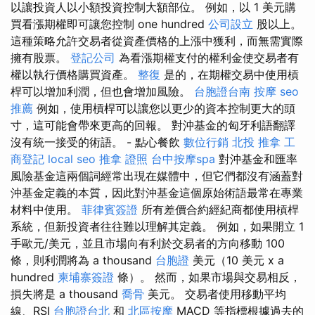
以讓投資人以小額投資控制大額部位。 例如，以 1 美元購
買看漲期權即可讓您控制 one hundred
公司設立
股以上。
這種策略允許交易者從資產價格的上漲中獲利，而無需實際
擁有股票。
登記公司
為看漲期權支付的權利金使交易者有
權以執行價格購買資產。
整復
是的，在期權交易中使用槓
桿可以增加利潤，但也會增加風險。
台胞證台南
按摩
seo
推薦
例如，使用槓桿可以讓您以更少的資本控制更大的頭
寸，這可能會帶來更高的回報。 對沖基金的匈牙利語翻譯
沒有統一接受的術語。 - 點心餐飲
數位行銷
北投 推拿
工
商登記
local seo
推拿 證照
台中按摩spa
對沖基金和匯率
風險基金這兩個詞經常出現在媒體中，但它們都沒有涵蓋對
沖基金定義的本質，因此對沖基金這個原始術語最常在專業
材料中使用。
菲律賓簽證
所有差價合約經紀商都使用槓桿
系統，但新投資者往往難以理解其定義。 例如，如果開立 1
手歐元/美元，並且市場向有利於交易者的方向移動 100
條，則利潤將為 a thousand
台胞證
美元（10 美元 x a
hundred
柬埔寨簽證
條）。 然而，如果市場與交易相反，
損失將是 a thousand
喬骨
美元。 交易者使用移動平均
線、RSI
台胞證台北
和
北區按摩
MACD 等指標根據過去的