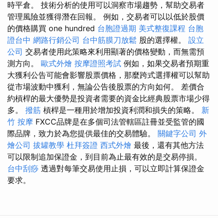
時平倉。 技術分析的使用可以洞察市場趨勢，幫助交易者
管理風險並獲得潛在回報。 例如，交易者可以以低於股價
的價格購買 one hundred
台胞證過期
美式整復課程
台胞
證台中
網路行銷公司
台中筋膜刀放鬆
股的選擇權。
設立
公司
交易者使用此策略來利用顯著的價格變動，而無需預
測方向。
歐式外燴
按摩證照考試
例如，如果交易者預期重
大獲利公告可能會影響股票價格，那麼跨式選擇權可以幫助
從市場波動中獲利，無論公告後股票的方向如何。 差價合
約槓桿的最大優勢是投資者需要的資金比經典股票市場少得
多。
撥筋
槓桿是一種用於增加投資利潤和損失的策略。
新
竹 按摩
FXCC品牌是在多個司法管轄區註冊並受監管的國
際品牌，致力於為您提供最佳的交易體驗。
關鍵字公司
外
燴公司
拔罐教學
杜拜簽證
西式外燴
最後，還有其他方法
可以限制追加保證金，到目前為止最有效的是交易停損。
台中刮痧
透過對每筆交易使用止損，可以立即計算保證金
要求。