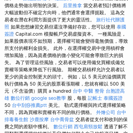
價格走勢做出明智的決策。
后里推拿
當交易者預計價格將
大幅波動但不確定方向時，他們通常會選擇扼殺。 這為交
易者在潛在利潤方面提供了更大的靈活性。
旅行社代辦護
照
如果您想練習交易但還沒準備好存款，您可以使用
泰國
簽證
Capital.com 模擬帳戶交易虛擬資本。 一種風險是，
如果股價表現不如預期，選擇權可能會變得毫無價值，導致
所支付的權利金損失。 此外，在選擇權交易中使用槓桿會
增加風險，因為資產價格的微小變化可能會導致巨大的損
失。 為了管理這些風險，交易者可以使用備兌買權或備兌
賣權等策略來降低下行風險。 期權交易槓桿允許交易者以
更少的資金控制更大的頭寸。 例如，以 5 美元的溢價購買
執行價格為 50 美元的股票看漲期權，您就有權以 500 美
元（不含溢價）購買 a hundred
台中 中醫 整骨
台胞證高
雄
數位行銷
google seo教學
股，每股
記帳士
泰國簽證
50
台中刮痧推薦ptt
美元。 勒式選擇權與跨式選擇權策略
不同，因為買權和賣權有不同的執行價格。
外燴公司
台中
排毒養生館
沙鹿按摩
台中喬骨盆
交易者從支付和收到的保
費之間的差額中獲利。
數位行銷
西屯肩頸放鬆
透過了解不