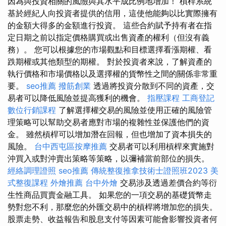
因為與投資相關的風險與其水平成比例地增加！ 槓桿系統
基於經紀人向投資者提供的信用，這使他能夠以比實際擁有
的金額大得多的金額進行投資。 這些合約賦予持有者在指
定日期之前以指定價格購買或出售資產的權利（但沒有義
務）。 您可以根據您的市場觀點和目標選擇看漲期權、看
跌期權或其他類型的期權。 對於投資者來說，了解資產的
執行價格和市場價格以及選擇權的貨幣性之間的關係非常重
要。
seo推薦
撥筋創業
透過將投資分散到不同的資產，交
易者可以降低風險並提高獲利的機會。
指壓課程
工商登記
數位行銷課程
了解選擇權交易的風險並使用正確的風險管
理策略可以幫助交易者應對市場的複雜性並保護他們的資
金。 雖然槓桿可以增加潛在回報，但也增加了資本損失的
風險。
台中西屯區按摩推薦
交易者可以利用槓桿來實施對
沖買入或對沖賣出策略等策略，以彌補當前部位的損失。
經絡調理證照
seo推薦
傳統整復推拿技術士證照班2023
美
式整復課程
外燴推薦
台中外燴
交易涉及透過差價合約等衍
生性商品買賣金融工具。 如果您的一項交易的基礎貨幣走
勢對您不利，那麼您的外匯交易中的槓桿將增加您的損失。
股票走勢、收益報告和股息支付等因素可能會影響投資者何