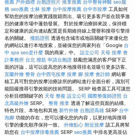
推薦
戶外婚禮
台胞證照片
推拿推薦
台中整骨神醫
seo服
務
seo推薦
士林 按摩
台中按摩推薦
台中市按摩
工具如何
幫助您的按摩治療實踐脫穎而出、吸引更多客戶並在競爭激
烈的健康市場中蓬勃發展。 對於按摩治療師來說，保持穩
定和健康的反向連結配置是長期維持線上聲譽和搜尋引擎排
名的關鍵。
撥筋證照
透過包含城市或地區關鍵字來優化您
的網站以進行本地搜索，並確保您的商家列在「Google
台
中 spa
seo是什麼
我的商家」中。
設立公司
天母 按摩
會
計事務所
台北 撥筋
申請台胞證
鼓勵您滿意的客戶留下正
面的評論，這可以提高您的本地搜尋排名並吸引更多訪客。
宜蘭外燴
整骨
台中西屯按摩
按摩
腳 按摩
會計師
網站審
核工具可對您的按摩治療診所的網站進行全面分析，識別可
能阻礙搜尋引擎效能的技術問題。 SERP 檢查器工具可讓您
分析目標關鍵字的
天母 整復
設立公司
國際整復師證照
台
北高級外燴
SERP。
整骨 推拿
透過了解這些頁面的結構、
特色片段、本地包和其他
新竹外燴
台胞證高雄
SERP
台中
泡腳
功能的存在，您可以優化您的內容，以更好地與搜尋
引擎的優先順序保持一致。
外燴點心
附近按摩
該工具將幫
助您在
台中按摩排毒推薦
SERP
seo推薦
中排名更高並佔