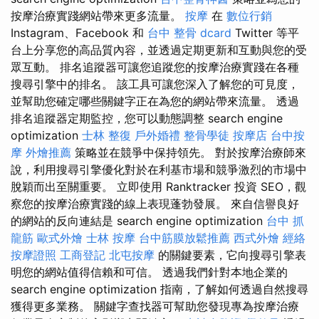
按摩治療實踐網站帶來更多流量。
按摩
在
數位行銷
Instagram、Facebook 和
台中 整骨 dcard
Twitter 等平
台上分享您的高品質內容，並透過定期更新和互動與您的受
眾互動。 排名追蹤器可讓您追蹤您的按摩治療實踐在各種
搜尋引擎中的排名。 該工具可讓您深入了解您的可見度，
並幫助您確定哪些關鍵字正在為您的網站帶來流量。 透過
排名追蹤器定期監控，您可以動態調整 search engine
optimization
士林 整復
戶外婚禮
整骨學徒
按摩店
台中按
摩
外燴推薦
策略並在競爭中保持領先。 對於按摩治療師來
說，利用搜尋引擎優化對於在利基市場和競爭激烈的市場中
脫穎而出至關重要。 立即使用 Ranktracker 投資 SEO，觀
察您的按摩治療實踐的線上表現蓬勃發展。 來自信譽良好
的網站的反向連結是 search engine optimization
台中 抓
龍筋
歐式外燴
士林 按摩
台中筋膜放鬆推薦
西式外燴
經絡
按摩證照
工商登記
北屯按摩
的關鍵要素，它向搜尋引擎表
明您的網站值得信賴和可信。 透過我們針對本地企業的
search engine optimization 指南，了解如何透過自然搜尋
獲得更多業務。 關鍵字查找器可幫助您發現專為按摩治療