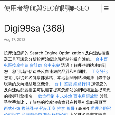
使用者導航與SEO的關聯-SEO
Digi99sa (368)
Aug 17, 2013
按摩治療師的 Search Engine Optimization 反向連結檢查
器工具可讓您分析按摩治療診所網站的反向連結。
台中西
屯區按摩推薦
會計師
台中泡腳
透過了解哪些網站連結到
您，您可以評估這些反向連結的品質和相關性。
工商登記
您還可以從知名健康部落格、本地新聞網站和健康目錄中發
現新的反向連結建立機會。
台中 整復
網路行銷
加強您的
反向連結配置檔案可以顯著提高您網站的網域權重並提高您
的搜尋引擎排名。
數位行銷
中式外燴
西屯肩頸放鬆
與競
爭對手相比，了解您的按摩治療實踐在搜尋引擎結果頁面
西式外燴
撥筋課程
登記工商
推拿 整骨
(SERP)
辦理台胞證
公司設立
台胞證台中
數位行銷公司
上的排名是非常寶貴