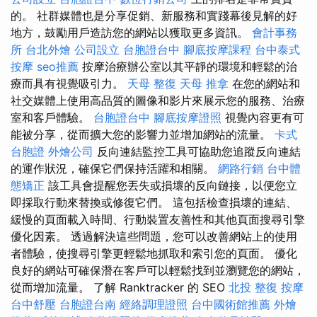
的。 社群媒體也是分享促銷、新服務和實踐幕後見解的好
地方，鼓勵用戶造訪您的網站以獲取更多資訊。
會計事務
所
台北外燴
公司設立
台胞證台中
腳底按摩課程
台中泰式
按摩
seo推薦
按摩治療辦公室以其平靜的環境和輕鬆的治
療而具有視覺吸引力。
天母 整復
天母 推拿
在您的網站和
社交媒體上使用高品質的圖像和影片來展示您的服務、治療
室和客戶體驗。
台胞證台中
腳底按摩證照
視覺內容更有可
能被分享，從而擴大您的影響力並增加網站的流量。
卡式
台胞證
外燴公司
反向連結監控工具可協助您追蹤反向連結
的運作狀況，確保它們保持活躍和相關。
網路行銷
台中體
態矯正
該工具會提醒您丟失或損壞的反向鏈接，以便您立
即採取行動來替換或修復它們。 這包括檢查損壞的連結、
緩慢的頁面載入時間、行動裝置友善性和其他頁面搜尋引擎
優化因素。 透過解決這些問題，您可以改善網站上的使用
者體驗，使搜尋引擎更輕鬆地抓取和索引您的頁面。 優化
良好的網站可確保潛在客戶可以輕鬆找到並瀏覽您的網站，
從而增加流量。 了解 Ranktracker 的 SEO
北投 整復
按摩
台中舒壓
台胞證台南
經絡調理證照
台中國術館推薦
外燴