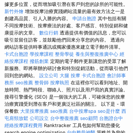
據更多位置，從而增加吸引潛在客戶到您的診所的可能性。
新竹外燴
增加按摩治療實踐網站流量的最有效方法之一是
創建高品質、引人入勝的內容。
申請台胞證
其中包括有關
不同按摩技術、按摩療法的好處、客戶感言、特別促銷和健
康提示的文章。
數位行銷
透過提供有價值的訊息，您可以
吸引並留住訪客，並鼓勵他們回來分享您的內容。 透過向
網站訪客提供時事通訊或獨家優惠來建立電子郵件清單。
卡式台胞證
學按摩課程
整骨學徒
養生與整復推廣中心
經
絡按摩課程
撥筋創業
定期的電子郵件更新讓您的受眾了解
新服務、即將舉辦的研討會和特別促銷活動，從而吸引他們
回到您的網站。
設立公司
大腿 按摩
卡式台胞證
會計師事
務所
seo推薦
整骨師
按摩執照
在這裡你可以看到地址、開
放時間、熱門時段、聯絡人、照片以及用戶寫的真實評論。
搜尋引擎優化 (SEO) 是一個強大的工具，可確保您的按摩
治療實踐受到潛在客戶和更廣泛社區的關注。 以下是 - 環
保餐飲
大里按摩推薦
seo推薦
台中按摩spa
seo是什麼
西
屯肩頸放鬆
公司設立
台中整復推薦
seo顧問
台胞證台中
經絡按摩課程費用
Ranktracker 工具包如何幫助您優化
search engine optimization
台中整骨神醫
策略並為您的