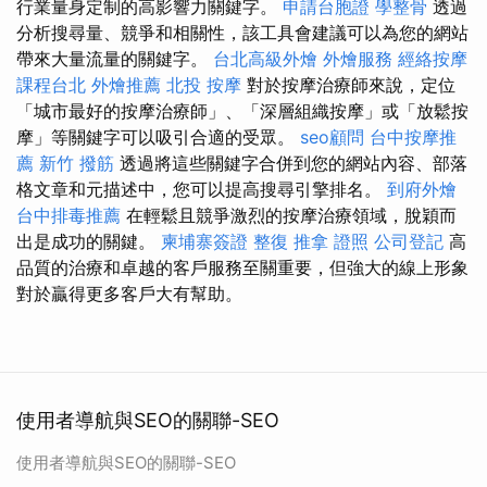
行業量身定制的高影響力關鍵字。
申請台胞證
學整骨
透過
分析搜尋量、競爭和相關性，該工具會建議可以為您的網站
帶來大量流量的關鍵字。
台北高級外燴
外燴服務
經絡按摩
課程台北
外燴推薦
北投 按摩
對於按摩治療師來說，定位
「城市最好的按摩治療師」、「深層組織按摩」或「放鬆按
摩」等關鍵字可以吸引合適的受眾。
seo顧問
台中按摩推
薦
新竹 撥筋
透過將這些關鍵字合併到您的網站內容、部落
格文章和元描述中，您可以提高搜尋引擎排名。
到府外燴
台中排毒推薦
在輕鬆且競爭激烈的按摩治療領域，脫穎而
出是成功的關鍵。
柬埔寨簽證
整復
推拿 證照
公司登記
高
品質的治療和卓越的客戶服務至關重要，但強大的線上形象
對於贏得更多客戶大有幫助。
使用者導航與SEO的關聯-SEO
使用者導航與SEO的關聯-SEO