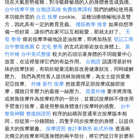
現在大氣形勢複雜，對冷暖鋒敏感的人的身體會造成負擔。
台中按摩平價
台胞證高雄
免費按摩課程
我們的網站使用基
本功能所需的
台北 按摩
cookie。 這種治療積極地涉及雙
方，因此具有一定的教育意義。
撥筋教學
推拿
如果你想準
備一些好菜，讓你們在家可以互相寵愛，那就太好了。
天
母 整骨
熔岩按摩準確地說是油按摩，即將加熱至
登記工商
台中整復推薦
C
北屯 整骨
的玄武岩熔岩放在身體上。
新
竹外燴
台中美式整復
較大的石頭沿著身體的不同能量中心
放置，在這裡發揮它們的有益作用。
台胞證
該護理基於特
殊的按摩技術，有助於能量流動並改善健康狀況，同時緩解
壓力。 我們為男性客人提供林加姆按摩，為女士提供愛奧
尼亞按摩。
外燴
新竹 按摩
然後選擇足部按摩或臉部按
摩，擺脫日常壓力的最後一絲壓力。
苗栗外燴
要求將滑塊
或努魯按摩作為按摩程序的一部分，並嘗試按摩師不僅使用
手臂進行按摩，還使用整個身體進行按摩時的感覺。
台中
整骨神醫
整復師證照
程序的結構與普通單次按摩版本相
同，但從第一分鐘開始，四隻手同步按摩您的身體，以提供
最大的按摩樂趣。
按摩證照
會計事務所
歐式外燴
透過兩
次獨立的按摩來呵護身體的兩半部分，將它們從日常折磨和