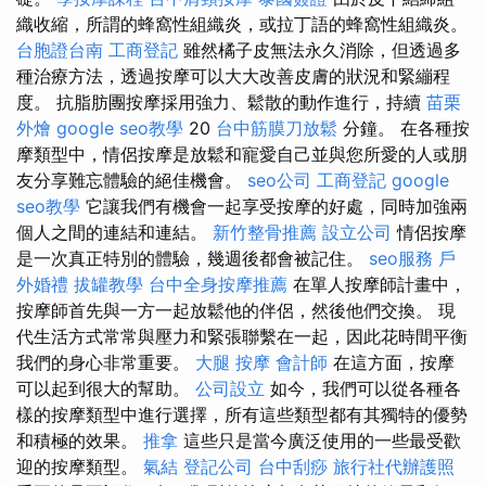
織收縮，所謂的蜂窩性組織炎，或拉丁語的蜂窩性組織炎。
台胞證台南
工商登記
雖然橘子皮無法永久消除，但透過多
種治療方法，透過按摩可以大大改善皮膚的狀況和緊繃程
度。 抗脂肪團按摩採用強力、鬆散的動作進行，持續
苗栗
外燴
google seo教學
20
台中筋膜刀放鬆
分鐘。 在各種按
摩類型中，情侶按摩是放鬆和寵愛自己並與您所愛的人或朋
友分享難忘體驗的絕佳機會。
seo公司
工商登記
google
seo教學
它讓我們有機會一起享受按摩的好處，同時加強兩
個人之間的連結和連結。
新竹整骨推薦
設立公司
情侶按摩
是一次真正特別的體驗，幾週後都會被記住。
seo服務
戶
外婚禮
拔罐教學
台中全身按摩推薦
在單人按摩師計畫中，
按摩師首先與一方一起放鬆他的伴侶，然後他們交換。 現
代生活方式常常與壓力和緊張聯繫在一起，因此花時間平衡
我們的身心非常重要。
大腿 按摩
會計師
在這方面，按摩
可以起到很大的幫助。
公司設立
如今，我們可以從各種各
樣的按摩類型中進行選擇，所有這些類型都有其獨特的優勢
和積極的效果。
推拿
這些只是當今廣泛使用的一些最受歡
迎的按摩類型。
氣結
登記公司
台中刮痧
旅行社代辦護照