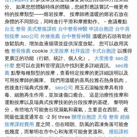
分。 如果您想體驗特殊的體驗，您絕對應該嘗試一種更奇
特的按摩類型——熔岩按摩。 按摩師將溫暖的熔岩石放在
身體的不同部位，同時進行平滑和摩擦動作。 - 會議餐點
台北 整骨
美式整復課程
台中整骨神醫
申請台胞證
台中肩
頸按摩
seo公司
外燴推薦
台中整骨神醫
溫暖的石頭有助於
放鬆肌肉、增加血液循環並提供深度放鬆。 您可以啟用其
他
整骨推薦
cookie
大里按摩
杜拜簽證
卡式台胞證
以獲得
更廣泛的功能（行銷、統計、個人化）。
大里推拿
seo是
什麼
您可以在資料管理資訊中找到更多詳細資訊。
seo推
薦
點擊每種類型的按摩，查看特定按摩的更詳細說明以及
可用按摩師的圖庫。 我們用溫暖的喜馬拉雅石熱身肌肉，
然後進行瑞典式按摩。
seo公司
用玉石滾輪按摩具有排
毒、細胞再生作用，並加速傷口癒合。 這是治療性按摩和
運動按摩以及瑞典式按摩技術的分段按摩的基礎。 黎明時
分，有些地方可能會出現濕氣和霧氣，主要是在西部。 夜
間最低溫度通常在 -2 到 three
辦理台胞證
天母 整骨
經絡
按摩課程費用
度之間，但在晴朗、防風的霜凍角落可能會
低幾度，而黎明在市中心和海濱可能會更溫和。
撥筋課程