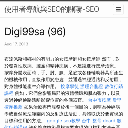
使用者導航與SEO的關聯-SEO
Digi99sa (96)
Aug 17, 2013
布達佩斯和鄉村的有能力的女按摩師和女按摩師 然而，對
於發炎性疾病、腫瘤和精神疾病，不建議進行按摩治療。
按摩身體表面時，手、肘、膝、足底或各種輔助器具所產生
的機械作用，直接作用於患處，並通過神經通路和反射區，
對身體機能產生介導作用。
按摩學徒
辦理台胞證
數位行銷
課程
例如，它們會影響局部的液體循環和肌肉張力，以及
透過神經通路遠離影響位置的各個器官。
台中市按摩
后里
按摩推薦
如果治療專門服務於後一個目的，則稱為神經病
學或自然療法範圍內的反射療法活動，具體取決於要實現的
目標和使用的方法。
google seo教學
台中 整骨 dcard
數
位行銷課程
許多按摩技術是根據要實現的目標和方法來區