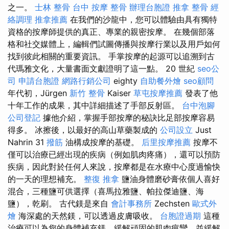
之一。
士林 整骨
台中 按摩 整骨
辦理台胞證
推拿 整骨
經
絡調理
推拿推薦
在我們的沙龍中，您可以體驗由具有獨特
資格的按摩師提供的真正、專業的親密按摩。 在幾個部落
格和社交媒體上，編輯們試圖傳播與按摩行業以及用戶如何
找到彼此相關的重要資訊。 手掌按摩的起源可以追溯到古
代瑪雅文化，大量書面文獻證明了這一點。 20 世紀
seo公
司
申請台胞證
網路行銷公司
eighty
自助餐外燴
seo顧問
年代初，Jürgen
新竹 整骨
Kaiser
草屯按摩推薦
發表了他
十年工作的成果，其中詳細描述了手部反射區。
台中泡腳
公司登記
據他介紹，掌握手部按摩的秘訣比足部按摩容易
得多。 冰擦後，以最好的高山草藥製成的
公司設立
Just
Nahrin 31
撥筋
油構成按摩的基礎。
后里按摩推薦
按摩不
僅可以治療已經出現的疾病（例如肌肉疼痛），還可以預防
疾病，因此對於任何人來說，按摩都是在水療中心度過愉快
的一天的理想補充。
整復 推拿
鹽油身體磨砂膏依個人喜好
混合，三種鹽可供選擇（喜馬拉雅鹽、帕拉傑迪鹽、海
鹽），乾刷。 古代鎂是來自
會計事務所
Zechsten
歐式外
燴
海深處的天然鎂，可以透過皮膚吸收。
台胞證過期
這種
治療可以為您的身體補充鎂，緩解頑固的肌肉痙攣，並緩解