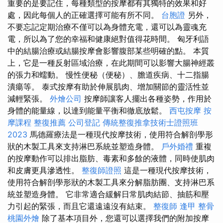
重要的是要記住，每種類型的按摩都有其獨特的效果和好
處，因此每個人的正確選擇可能有所不同。
台胞證
另外，
不要忘記定期治療不僅可以為身體充電，還可以為靈魂充
電，所以為了您的幸福和健康絕對值得花時間。 匈牙利語
中的結腸治療或結腸按摩會影響腹部某些明確的點。 本質
上，它是一種反射區域治療，在此期間可以影響大腸神經叢
的張力和蠕動。 慢性便秘（便秘）、膽道疾病、十二指腸
潰瘍等。 泰式按摩有助於伸展肌肉、增加關節的靈活性並
減輕緊張。
外燴公司
按摩師讓客人擺出各種姿勢，作用於
身體的能量線，以達到能量平衡和徹底放鬆。
西屯按摩
按
摩課程
整復推薦
公司登記
傳統整復推拿技術士證照班
2023
馬德羅療法是一種現代按摩技術，使用符合解剖學形
狀的木製工具來支持淋巴系統並塑造身體。
戶外婚禮
重複
的按摩動作可以排出脂肪、毒素和多餘的液體，同時使肌肉
和皮膚更具滲透性。
整復師證照
這是一種現代按摩技術，
使用符合解剖學形狀的木製工具來分解脂肪團、支持淋巴系
統並塑造身體。 它非常適合緩解日常肌肉結節、抽筋和壓
力引起的緊張，而且它還遠遠沒有結束。
整復師
逢甲 整骨
桃園外燴
除了基本項目外，您還可以選擇我們的附加按摩