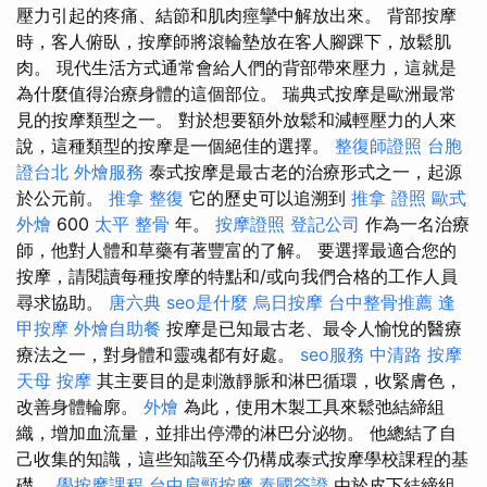
壓力引起的疼痛、結節和肌肉痙攣中解放出來。 背部按摩
時，客人俯臥，按摩師將滾輪墊放在客人腳踝下，放鬆肌
肉。 現代生活方式通常會給人們的背部帶來壓力，這就是
為什麼值得治療身體的這個部位。 瑞典式按摩是歐洲最常
見的按摩類型之一。 對於想要額外放鬆和減輕壓力的人來
說，這種類型的按摩是一個絕佳的選擇。
整復師證照
台胞
證台北
外燴服務
泰式按摩是最古老的治療形式之一，起源
於公元前。
推拿 整復
它的歷史可以追溯到
推拿 證照
歐式
外燴
600
太平 整骨
年。
按摩證照
登記公司
作為一名治療
師，他對人體和草藥有著豐富的了解。 要選擇最適合您的
按摩，請閱讀每種按摩的特點和/或向我們合格的工作人員
尋求協助。
唐六典
seo是什麼
烏日按摩
台中整骨推薦
逢
甲按摩
外燴自助餐
按摩是已知最古老、最令人愉悅的醫療
療法之一，對身體和靈魂都有好處。
seo服務
中清路 按摩
天母 按摩
其主要目的是刺激靜脈和淋巴循環，收緊膚色，
改善身體輪廓。
外燴
為此，使用木製工具來鬆弛結締組
織，增加血流量，並排出停滯的淋巴分泌物。 他總結了自
己收集的知識，這些知識至今仍構成泰式按摩學校課程的基
礎。
學按摩課程
台中肩頸按摩
泰國簽證
由於皮下結締組