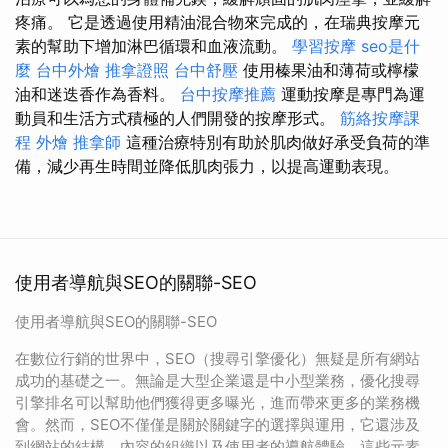
疼痛。 它是透過使用精油混合物來完成的，在瑞典按摩元
素的幫助下增加淋巴循環和血液流動。
學習按摩
seo是什
麼
台中外燴
推拿證照
台中舒壓
使用榛果油和薄荷或檸檬
油和迷迭香作為香料。
台中按摩推薦
運動按摩是專門為運
動員和生活方式積極的人們開發的按摩形式。
筋絡按摩課
程
外燴
推拿師
這種治療特別有助於肌肉做好承受負荷的準
備，減少再生時間並降低肌肉張力，以提高運動表現。
使用者導航與SEO的關聯-SEO
使用者導航與SEO的關聯-SEO
在數位行銷的世界中，SEO（搜尋引擎優化）無疑是所有網站
成功的基礎之一。無論是大型企業還是中小型業務，優化搜尋
引擎排名可以幫助他們獲得更多曝光，進而帶來更多的業務機
會。然而，SEO不僅僅是關於關鍵字的選擇與運用，它還涉及
到網站的結構、內容的組織以及使用者的導航體驗。這些元素