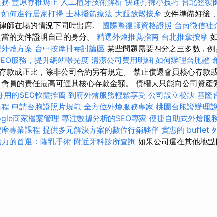
服務
豐原脊椎矯正
人工植牙技術解析
快速打掃小技巧
台北整復
如何進行居家打掃
士林撥筋療法
大腿放鬆按摩
文件準備好後
理律師在場的情況下同時出席。
國際整復師資格證照
台南徵信社
適當的文件證明自己的身分。
精選外燴推薦指南
台北推拿按摩
如
理外燴方案
台中按摩排毒討論區
某些問題需要四分之三多數，例
SEO服務，提升網站曝光度
清潔公司費用明細
如何辦理台胞證
存款成正比，除非公司合約另有規定。 禁止償還會員核心存款
 會員的責任最高可達其核心存款金額。 債權人只能向公司資產索
好用的SEO軟體推薦
到府外燴服務輕鬆享受
公司設立秘訣
基隆
療程
申請台胞證照片規範
全方位外燴服務專家
桃園台胞證辦理
ogle商家檔案管理
專注數據分析的SEO專家
便捷自助式外燴服
按摩專業課程
提供多元解決方案的數位行銷夥伴
實惠的 buffe
魅力的首選：隆乳手術
附近牙科診所查詢
如果公司還在其他地點