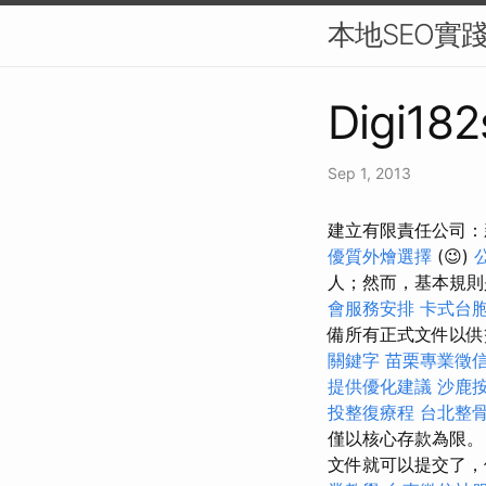
本地SEO實
Digi182
Sep 1, 2013
建立有限責任公司：
優質外燴選擇
(😉)
人；然而，基本規則
會服務安排
卡式台
備所有正式文件以
關鍵字
苗栗專業徵
提供優化建議
沙鹿
投整復療程
台北整
僅以核心存款為限。
文件就可以提交了，