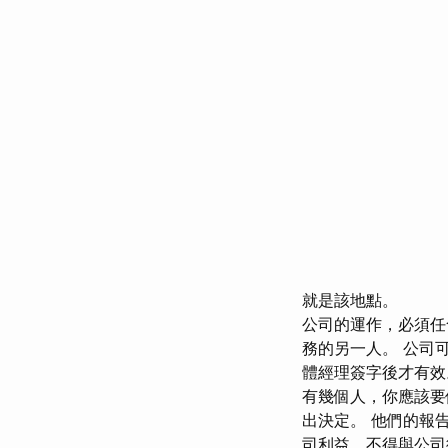
就是該地點。
公司的運作，必須任
務的另一人。 公司
體經理簽字後才有效
有幾個人，你應該要
出決定。 他們的報
司利益，不得與公