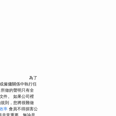
為了
或僱傭關係中執行任
司所做的聲明只有全
文件。 如果公司裡
的規則，您將很難做
效率
會員不得損害公
訊非常重要，無論是