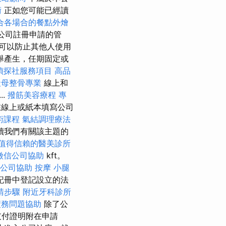
術
正如您可能已經讀
合各場合的餐點外燴
公司註冊申請的管
這可以防止其他人使用
舉產生，任期固定或
偵探社服務項目
高品
天母整骨專業
線上和
.
撥筋美容療程
專
線上或紙本填寫公司
術課程
氣結調理療法
讀我們有關該主題的
值得信賴的醫美診所
徵信公司協助
kft。
公司協助
按摩 小腿
記冊中登記設立的法
請步驟
附近牙科診所
債務問題協助
除了公
支付證明附在申請