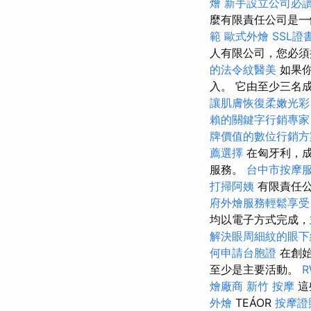
燴
新手設立公司必
麼有限責任公司是
範
歐式外燴
SSL證
人有限公司，您必須
的法令紋醫美
如果你
入。 它由至少三名
讓肌膚恢復柔嫩光彩
賴的關鍵字行銷專家
牌價值的數位行銷方
薦選擇
在匈牙利，
服務。
台中市按摩
打掃阿姨
有限責任公
府外燴服務輕鬆享受
均以電子方式完成
解決眼周細紋的眼下
何申請台胞證
在創始
至少是主要活動。
燴廠商
新竹 按摩
這
外燴
TEÁOR
按摩證