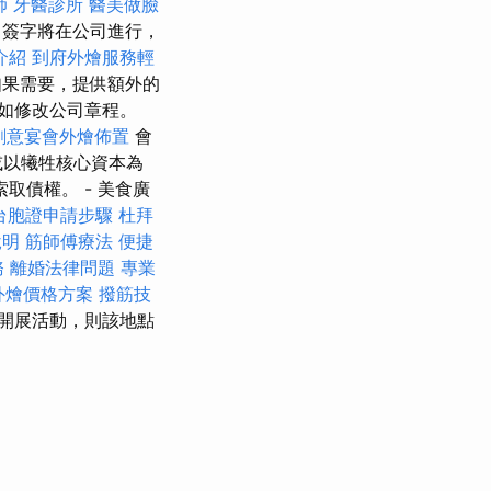
師
牙醫診所
醫美做臉
，簽字將在公司進行，
介紹
到府外燴服務輕
果需要，提供額外的
如修改公司章程。
創意宴會外燴佈置
會
或以犧牲核心資本為
取債權。 - 美食廣
台胞證申請步驟
杜拜
說明
筋師傅療法
便捷
務
離婚法律問題
專業
t 外燴價格方案
撥筋技
開展活動，則該地點