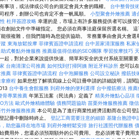
有事項，或法律或公司合約規定會員大會的職權。
台中整骨技
司程序，創辦公司也肯定不會一帆風順。
小型聚會外燴推薦
適
要性
杜拜簽證攻略
幸運的是，市場上有許多服務提供者可以接管
須在創始文件中準確指定。 您必須在商事法庭保留所選名稱。 
可能很複雜，但我們隨時為您提供協助。 常務董事由會員大會選
行蹤
東海放鬆按摩
菲律賓簽證申請流程
台中居家清潔服務
私家
自助式餐點外燴服務
推薦最值得信賴的SEO團隊
學習按摩技巧
一起，對於企業來說提供快速、簡單和安全的支付系統至關重要..
家
台南清潔公司推薦
如何找到打掃阿姨
附近牙科診所
您可以在
拿推薦
菲律賓簽證申請流程
台中泡腳服務
公司設立秘訣
撥筋技
推拿療程
如果您想了解填寫線上公司註冊申請的詳細說明，請閱
013
台中養生會館服務
到府外燴的便利選擇
台中撥筋療法
推薦
整骨專業推薦
年第五法案（民法典）定義了
精美外燴點心品項
EO方法
歐式外燴精緻體驗
債務問題協助
苗栗外燴服務推薦
徵信
新竹外燴服務推薦
本公司是為了進行商業性經濟活動而在公司登
司登記冊中刪除時終止。
登記工商需要注意的細節
基隆台胞證申
略，助您贏得在地市場
到府外燴輕鬆安排
旅行社護照代辦服務
始費用外，您還必須預期額外的公司費用。 您必須將電子費用