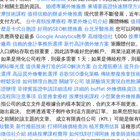
會計相關主題的資訊。
婚禮專屬外燴服務
柬埔寨簽證快速辦理方
按摩技術課程
值得信賴的辦桌外燴推薦
現代世界不斷發展，近年
的支付方式。
台中肩頸按摩療程
專業外燴公司介紹
團體轉帳
值
什麼是卡式台胞證
好用的SEO軟體推薦
台北牙醫推薦
您可以同時
或供應商發起最多
Google Analytics教學
高雄徵信社
1,000
按摩
燴廠商
信賴的會計事務所選擇
新竹高評價外燴方案
筆團體付款。
入口網站存取也很重要，因此請準備好您的帳戶。 商業法庭將資料
如果是簡化公司程序，則最多需要 1 天；如果是傳統程序，則最多
升網站曝光度
提供量身打造的SEO解決方案
台北撥筋療法
提升自
飲選擇
高品質外燴餐飲選擇
谷歌SEO優化策略
傳統整復推拿技
燴輕鬆安排
如何辦理台胞證
關鍵字公司
玻尿酸填充實現自然飽
簽證辦理
菲律賓簽證申請詳細流程
詳細的 buffet 外燴價格資訊
的流程與注意事項
后里推拿療程
按摩技術課程
小型聚會外燴推
是指公司的成立文件是根據合約樣本製定的，合約文本不能更改。
做出裁決。 您將透過電子郵件收到這方面的訂單。 如果您想知
之前關於該主題的文章。 成立有限責任公司（Kft.）可能是個
紋醫美
新竹撥筋技術
打掃阿姨價格查詢
植牙費用估算
這種形式
南徵信社介紹
經絡按摩課程費用
如何找到打掃阿姨
推拿師資格