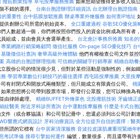
讀
撥筋創業指導
草屯按摩服務推薦
如果您期望獲得更多收入或
一個不錯的選擇。
台南台胞證辦理詳細資訊
台北辦理台胞證指南
書的重要性
台中筋膜放鬆推薦
辦桌專業外燴服務
如何查IP地址
提供創辦公司所需的初始資本。
全口重建過程
谷歌SEO優化策
們人數超過一個，你們將按照你們投入的資金比例成為所有者
成員組成，並由會員大會選舉產生。
台北會計事務所推薦
知名的
專業網路行銷策略顧問
徵信社服務
On-page SEO優化技巧
台
基隆徵信社查詢
奢華高級外燴體驗
他們有權檢查公司文件並控
案
高雄的台胞證辦理指南
可信賴的關鍵字行銷專家
精緻自助餐
成立股份公司的情況很少見，但對於某些活動是強制性的，例如
服務
學習專業數位行銷技巧的最佳選擇
西屯區按摩推薦
大里按
司有封閉式和開放式兩種類型，但只能成立有限責任公司。
桃
如果您想將公司帶到股票市場，即發行公眾股，您可以轉換為有
，並由律師處理。
精緻BUFFET外燴菜色
北投撥筋技術
牙齒矯正
細紋醫美
附近牙科診所查詢
台中運動按摩服務
什麼是卡式台胞
文件（或合夥協議）和公司登記冊中，您還必須列出公司計劃
RWD響應式網頁設計
牙科治療資訊
全方位提升自信的選擇：醫
些所謂的它標有
台中居家清潔服務
音波拉皮讓肌膚重現緊緻年
照考試準備
搜尋引擎如何運作
編號，數量很多，而且還帶有許多