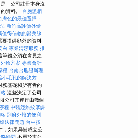
是，公司註冊本身沒
司的資料。
台胞證相
白膚色的最佳選擇：
法
新竹高評價外燴
薦值得信賴的醫美診
需要提供額外的資料
美白
專業清潔服務
推
這筆錢必須在會員之
禮外燴方案
專業會計
療程
台南台胞證辦理
縮小毛孔的解決方
財務基礎和所有者的
策略
這些決定了公司
限公司其運作由幾個
療程
中醫經絡按摩課
策略
到府外燴的便利
婚法律問題
台中按
件，如果具備成立公
策略顧問
不屬於本公