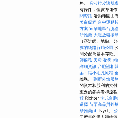
務。
音波拉皮讓肌
有條件，但實際運作
關資訊
活動範圍由
美白療程
台中運動
方案
宜蘭地區台胞
所推薦
大腿放鬆按
（審計師、地點、分
薦的網路行銷公司
公
間分配為基本存款
師服務
天母 整復
精
詳細資訊
台胞證相
案：縮小毛孔療程
義務。
到府外燴服
的資本和股利的支
重要的參與者和流程
程
Richter
卡式台胞
選擇
苗栗高品質外
摩推薦ptt
Nyrt。
公
司所需的個人和物質