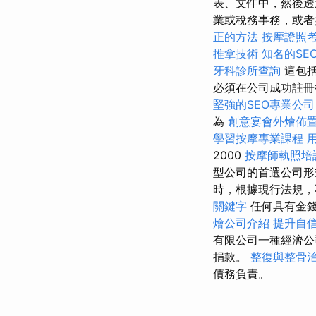
表、文件中，然後透
業或稅務事務，或者
正的方法
按摩證照
推拿技術
知名的SE
牙科診所查詢
這包括
必須在公司成功註
堅強的SEO專業公司
為
創意宴會外燴佈
學習按摩專業課程
2000
按摩師執照培
型公司的首選公司
時，根據現行法規，
關鍵字
任何具有金錢
燴公司介紹
提升自
有限公司一種經濟公
捐款。
整復與整骨
債務負責。