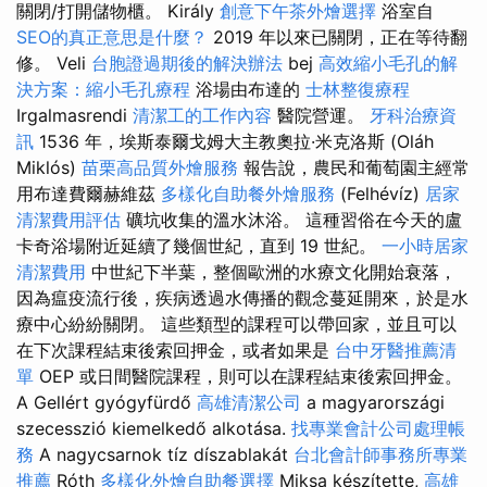
關閉/打開儲物櫃。 Király
創意下午茶外燴選擇
浴室自
SEO的真正意思是什麼？
2019 年以來已關閉，正在等待翻
修。 Veli
台胞證過期後的解決辦法
bej
高效縮小毛孔的解
決方案：縮小毛孔療程
浴場由布達的
士林整復療程
Irgalmasrendi
清潔工的工作內容
醫院營運。
牙科治療資
訊
1536 年，埃斯泰爾戈姆大主教奧拉·米克洛斯 (Oláh
Miklós)
苗栗高品質外燴服務
報告說，農民和葡萄園主經常
用布達費爾赫維茲
多樣化自助餐外燴服務
(Felhévíz)
居家
清潔費用評估
礦坑收集的溫水沐浴。 這種習俗在今天的盧
卡奇浴場附近延續了幾個世紀，直到 19 世紀。
一小時居家
清潔費用
中世紀下半葉，整個歐洲的水療文化開始衰落，
因為瘟疫流行後，疾病透過水傳播的觀念蔓延開來，於是水
療中心紛紛關閉。 這些類型的課程可以帶回家，並且可以
在下次課程結束後索回押金，或者如果是
台中牙醫推薦清
單
OEP 或日間醫院課程，則可以在課程結束後索回押金。
A Gellért gyógyfürdő
高雄清潔公司
a magyarországi
szecesszió kiemelkedő alkotása.
找專業會計公司處理帳
務
A nagycsarnok tíz díszablakát
台北會計師事務所專業
推薦
Róth
多樣化外燴自助餐選擇
Miksa készítette,
高雄