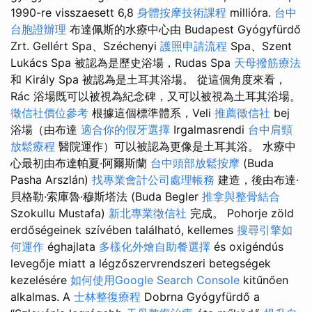
1990-re visszaesett 6,8
身體按摩技術課程
millióra.
台中
台胞證辦理
布達佩斯的水療中心由 Budapest Gyógyfürdő
Zrt. Gellért Spa、Széchenyi
護照申請流程
Spa、Szent
Lukács Spa 被認為是歷史浴場，Rudas Spa
天母撥筋療法
和 Király Spa 被認為是土耳其浴場。 從這個角度來看，
Rác 浴場既可以被視為紀念碑，又可以被視為土耳其浴場。
徵信社價位參考
根據這個標準體系，Veli
推薦徵信社
bej
浴場（由布達
適合你的假牙選擇
Irgalmasrendi
台中肩頸
放鬆療程
醫院運作）可以被認為更像是土耳其浴。 水療中
心最初由布達帕夏·阿爾斯蘭
台中頭部放鬆按摩
(Buda
Pasha Arszlán)
找專業會計公司處理帳務
建造，後由布達·
貝格勒·索庫魯·穆斯塔法 (Buda Begler
推拿與整骨結合
Szokullu Mustafa)
新北專業徵信社
完成。 Pohorje zöld
erdőségeinek szívében található, kellemes
搜尋引擎如
何運作
éghajlata
多樣化外燴自助餐選擇
és oxigéndús
levegője miatt a légzőszervrendszeri betegségek
kezelésére
如何使用Google Search Console
kitűnően
alkalmas. A
士林整復療程
Dobrna Gyógyfürdő a