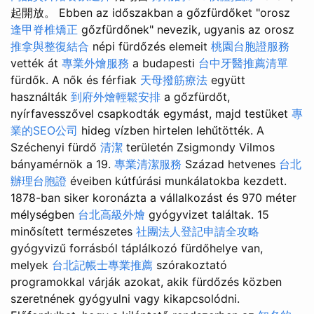
起開放。 Ebben az időszakban a gőzfürdőket "orosz
逢甲脊椎矯正
gőzfürdőnek" nevezik, ugyanis az orosz
推拿與整復結合
népi fürdőzés elemeit
桃園台胞證服務
vették át
專業外燴服務
a budapesti
台中牙醫推薦清單
fürdők. A nők és férfiak
天母撥筋療法
együtt
használták
到府外燴輕鬆安排
a gőzfürdőt,
nyírfavesszővel csapkodták egymást, majd testüket
專
業的SEO公司
hideg vízben hirtelen lehűtötték. A
Széchenyi fürdő
清潔
területén Zsigmondy Vilmos
bányamérnök a 19.
專業清潔服務
Század hetvenes
台北
辦理台胞證
éveiben kútfúrási munkálatokba kezdett.
1878-ban siker koronázta a vállalkozást és 970 méter
mélységben
台北高級外燴
gyógyvizet találtak. 15
minősített természetes
社團法人登記申請全攻略
gyógyvizű forrásból táplálkozó fürdőhelye van,
melyek
台北記帳士專業推薦
szórakoztató
programokkal várják azokat, akik fürdőzés közben
szeretnének gyógyulni vagy kikapcsolódni.