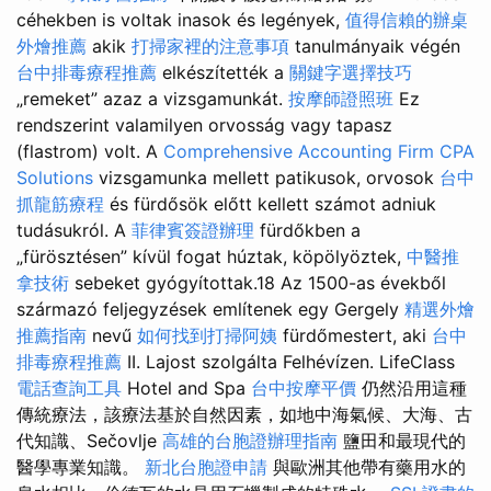
céhekben is voltak inasok és legények,
值得信賴的辦桌
外燴推薦
akik
打掃家裡的注意事項
tanulmányaik végén
台中排毒療程推薦
elkészítették a
關鍵字選擇技巧
„remeket” azaz a vizsgamunkát.
按摩師證照班
Ez
rendszerint valamilyen orvosság vagy tapasz
(flastrom) volt. A
Comprehensive Accounting Firm CPA
Solutions
vizsgamunka mellett patikusok, orvosok
台中
抓龍筋療程
és fürdősök előtt kellett számot adniuk
tudásukról. A
菲律賓簽證辦理
fürdőkben a
„fürösztésen” kívül fogat húztak, köpölyöztek,
中醫推
拿技術
sebeket gyógyítottak.18 Az 1500-as évekből
származó feljegyzések említenek egy Gergely
精選外燴
推薦指南
nevű
如何找到打掃阿姨
fürdőmestert, aki
台中
排毒療程推薦
II. Lajost szolgálta Felhévízen. LifeClass
電話查詢工具
Hotel and Spa
台中按摩平價
仍然沿用這種
傳統療法，該療法基於自然因素，如地中海氣候、大海、古
代知識、Sečovlje
高雄的台胞證辦理指南
鹽田和最現代的
醫學專業知識。
新北台胞證申請
與歐洲其他帶有藥用水的