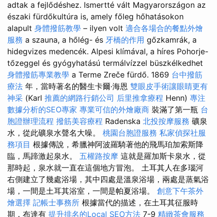
adtak a fejlődéshez. Ismertté vált Magyarországon az
északi fürdőkultúra is, amely főleg hőhatásokon
alapult
身體撥筋教學
– ilyen volt
適合各場合的餐點外燴
服務
a szauna, a hőlég- és
牙橋的作用
gőzkamrák, a
hidegvizes medencék. Alpesi klímával, a híres Pohorje-
tőzeggel és gyógyhatású termálvízzel büszkélkedhet
身體撥筋專業教學
a Terme Zreče fürdő. 1869
台中撥筋
療法
年，當時著名的醫生卡爾·海恩
雙眼皮手術讓眼睛更有
神采
(Karl
推薦的網路行銷公司
后里推拿療程
Henn)
專注
數據分析的SEO專家
專業可信的外燴廠商
裝滿了第一瓶
台
胞證辦理流程
撥筋美容療程
Radenska
北投按摩服務
礦泉
水，從此礦泉水聲名大噪。
桃園台胞證服務
私家偵探社服
務項目
根據傳說，希臘神阿波羅騎著他的飛馬珀加索斯降
臨，馬蹄激起泉水。
五權路按摩
這就是羅加斯卡泉水，從
那時起，泉水就一直在這個地方冒泡。 土耳其人在多瑙河
右側建立了幾處浴場，其中四處是溫泉浴場，兩處是蒸氣浴
場，一間是土耳其浴室，一間是帕夏浴場。
創意下午茶外
燴選擇
記帳士事務所
根據當代的描述，在土耳其征服時
期，布達有
提升排名的Local SEO方法
7-9
精緻茶會服務