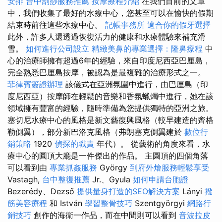
安排
台中刮痧服務推薦
按摩療程介紹
在我們目前的文章
中，我們收集了最好的水療中心，您甚至可以在愉快的假期
結束時前往這些水療中心。
記帳事務所
適合你的假牙選擇
此外，許多人還透過恢復活力的健康和水療體驗來補充滑
雪。
如何進行公司設立
精緻美鼻的專業選擇：隆鼻療程
中
心的治療師擁有超過6年的經驗，來自印度尼西亞巴厘島，
完全熟悉巴厘島按摩，被認為是最複雜的治療形式之一。
菲律賓簽證辦理
該儀式在亞洲氛圍中進行，由巴厘島（印
度尼西亞）按摩師在輕鬆的音樂和香氛蠟燭中進行，她在該
領域擁有豐富的經驗，隨時準備為您提供獨特的亞洲之旅。
塞切尼水療中心的風格是新文藝復興風格（較早建造的齊格
勒側翼），部分新巴洛克風格（弗朗塞克側翼建於
數位行
銷策略
1920
偵探的職責
年代）。 從藝術的角度來看，水
療中心的圓頂大廳是一件傑出的作品。 主圓頂的四個角落
可以看到由
專業抓姦服務
György
到府外燴服務輕鬆享受
Vastagh,
台中整復推薦
Jr.、Gyula
如何申請台胞證
Bezerédy、Dezső
提供量身打造的SEO解決方案
Lányi
撥
筋美容療程
和 István
學習整骨技巧
Szentgyörgyi
網路行
銷技巧
創作的海衛一作品，而在中間則可以看到
音波拉皮