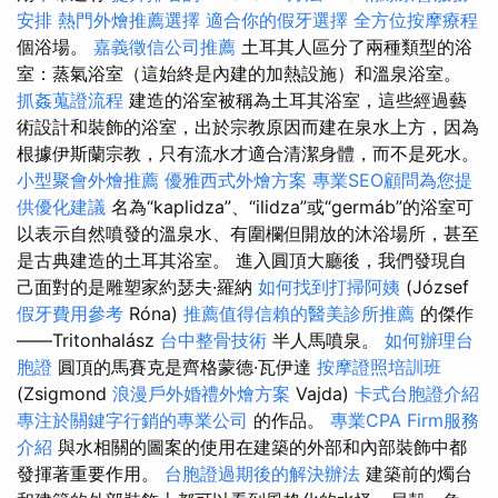
安排
熱門外燴推薦選擇
適合你的假牙選擇
全方位按摩療程
個浴場。
嘉義徵信公司推薦
土耳其人區分了兩種類型的浴
室：蒸氣浴室（這始終是內建的加熱設施）和溫泉浴室。
抓姦蒐證流程
建造的浴室被稱為土耳其浴室，這些經過藝
術設計和裝飾的浴室，出於宗教原因而建在泉水上方，因為
根據伊斯蘭宗教，只有流水才適合清潔身體，而不是死水。
小型聚會外燴推薦
優雅西式外燴方案
專業SEO顧問為您提
供優化建議
名為“kaplidza”、“ilidza”或“germáb”的浴室可
以表示自然噴發的溫泉水、有圍欄但開放的沐浴場所，甚至
是古典建造的土耳其浴室。 進入圓頂大廳後，我們發現自
己面對的是雕塑家約瑟夫·羅納
如何找到打掃阿姨
(József
假牙費用參考
Róna)
推薦值得信賴的醫美診所推薦
的傑作
——Tritonhalász
台中整骨技術
半人馬噴泉。
如何辦理台
胞證
圓頂的馬賽克是齊格蒙德·瓦伊達
按摩證照培訓班
(Zsigmond
浪漫戶外婚禮外燴方案
Vajda)
卡式台胞證介紹
專注於關鍵字行銷的專業公司
的作品。
專業CPA Firm服務
介紹
與水相關的圖案的使用在建築的外部和內部裝飾中都
發揮著重要作用。
台胞證過期後的解決辦法
建築前的燭台