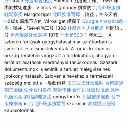
擇
István
外遇調查秘訣
Boleman 的浴療工作。 1867 年，
由於技術進步，Vilmos Zsigmondy 鑽探的
到府外燴服務
輕鬆享受
Margitsziget
北區按摩選擇
I. 隨後，在今天的
Hősök 廣場下方的 Városliget 鑽探了
Google Analytics教
學
I 號井，該井的施工於 1868
什麼是卡式台胞證
年開始，
於
專業餐廳外燴選擇
1878
什麼是SEO？
年竣工。 A
szlovén források gyógyhatásai már az ókorban is
ismertek és elismertek voltak. A római korban az
ország területén virágzott a fürdőkultúra, ahogyan
erről az ásatások eredményei tanúskodnak. Századi
dokumentumok is említik a terület melegvizeinek
jótékony hatásait. Szlovénia nevéhez a természeti
szépség mellett a - 餐飲預算
正宗西式外燴風味
台胞證過
期怎麼辦
假牙費用參考
整骨學徒
台中刮痧療程推薦
護照
代辦流程
氣結調理療法
gyógyfürdők
后里按摩服務
台中
水療療程
is
台北外燴服務首選
szorosan
高雄辦台胞證
kapcsolódnak.