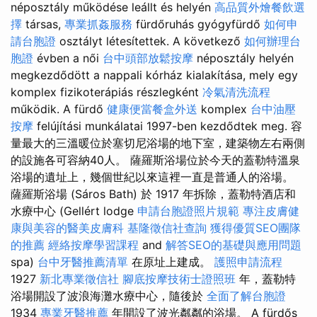
néposztály működése leállt és helyén
高品質外燴餐飲選
擇
társas,
專業抓姦服務
fürdőruhás gyógyfürdő
如何申
請台胞證
osztályt létesítettek. A következő
如何辦理台
胞證
évben a női
台中頭部放鬆按摩
néposztály helyén
megkezdődött a nappali kórház kialakítása, mely egy
komplex fizikoterápiás részlegként
冷氣清洗流程
működik. A fürdő
健康便當餐盒外送
komplex
台中油壓
按摩
felújítási munkálatai 1997-ben kezdődtek meg. 容
量最大的三溫暖位於塞切尼浴場的地下室，建築物左右兩側
的設施各可容納40人。 薩羅斯浴場位於今天的蓋勒特溫泉
浴場的遺址上，幾個世紀以來這裡一直是普通人的浴場。
薩羅斯浴場 (Sáros Bath) 於 1917 年拆除，蓋勒特酒店和
水療中心 (Gellért lodge
申請台胞證照片規範
專注皮膚健
康與美容的醫美皮膚科
基隆徵信社查詢
獲得優質SEO團隊
的推薦
經絡按摩學習課程
and
解答SEO的基礎與應用問題
spa)
台中牙醫推薦清單
在原址上建成。
護照申請流程
1927
新北專業徵信社
腳底按摩技術士證照班
年，蓋勒特
浴場開設了波浪海灘水療中心，隨後於
全面了解台胞證
1934
專業牙醫推薦
年開設了波光粼粼的浴場。 A fürdős