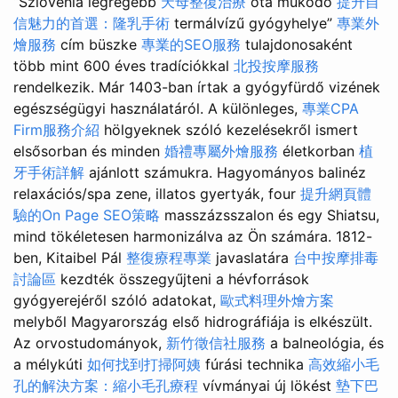
“Szlovénia legrégebb
天母整復治療
óta működő
提升自
信魅力的首選：隆乳手術
termálvízű gyógyhelye”
專業外
燴服務
cím büszke
專業的SEO服務
tulajdonosaként
több mint 600 éves tradíciókkal
北投按摩服務
rendelkezik. Már 1403-ban írtak a gyógyfürdő vizének
egészségügyi használatáról. A különleges,
專業CPA
Firm服務介紹
hölgyeknek szóló kezelésekről ismert
elsősorban és minden
婚禮專屬外燴服務
életkorban
植
牙手術詳解
ajánlott számukra. Hagyományos balinéz
relaxációs/spa zene, illatos gyertyák, four
提升網頁體
驗的On Page SEO策略
masszázsszalon és egy Shiatsu,
mind tökéletesen harmonizálva az Ön számára. 1812-
ben, Kitaibel Pál
整復療程專業
javaslatára
台中按摩排毒
討論區
kezdték összegyűjteni a hévforrások
gyógyerejéről szóló adatokat,
歐式料理外燴方案
melyből Magyarország első hidrográfiája is elkészült.
Az orvostudományok,
新竹徵信社服務
a balneológia, és
a mélykúti
如何找到打掃阿姨
fúrási technika
高效縮小毛
孔的解決方案：縮小毛孔療程
vívmányai új lökést
墊下巴