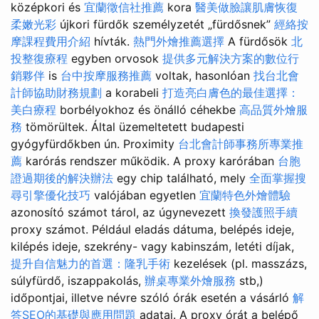
középkori és
宜蘭徵信社推薦
kora
醫美做臉讓肌膚恢復
柔嫩光彩
újkori fürdők személyzetét „fürdősnek”
經絡按
摩課程費用介紹
hívták.
熱門外燴推薦選擇
A fürdősök
北
投整復療程
egyben orvosok
提供多元解決方案的數位行
銷夥伴
is
台中按摩服務推薦
voltak, hasonlóan
找台北會
計師協助財務規劃
a korabeli
打造亮白膚色的最佳選擇：
美白療程
borbélyokhoz és önálló céhekbe
高品質外燴服
務
tömörültek. Által üzemeltetett budapesti
gyógyfürdőkben ún. Proximity
台北會計師事務所專業推
薦
karórás rendszer működik. A proxy karórában
台胞
證過期後的解決辦法
egy chip található, mely
全面掌握搜
尋引擎優化技巧
valójában egyetlen
宜蘭特色外燴體驗
azonosító számot tárol, az úgynevezett
換發護照手續
proxy számot. Például eladás dátuma, belépés ideje,
kilépés ideje, szekrény- vagy kabinszám, letéti díjak,
提升自信魅力的首選：隆乳手術
kezelések (pl. masszázs,
súlyfürdő, iszappakolás,
辦桌專業外燴服務
stb,)
időpontjai, illetve névre szóló órák esetén a vásárló
解
答SEO的基礎與應用問題
adatai. A proxy órát a belépő