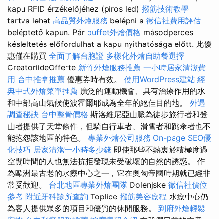
kapu RFID érzékelőjéhez (piros led)
撥筋技術教學
tartva lehet
高品質外燴服務
belépni a
徵信社費用評估
beléptető kapun. Pár
buffet外燴價格
másodperces
késleltetés előfordulhat a kapu nyithatósága előtt. 此優
惠僅在購買
全面了解台胞證
多樣化外燴自助餐選擇
CreatoriideOfferte
新竹外燴服務推薦
一小時居家清潔費
用
台中推拿推薦
優惠券時有效。
使用WordPress建站
經
典中式外燴菜單推薦
廣泛的運動機會、具有治療作用的水
和中部高山氣候使波霍爾耶成為全年的絕佳目的地。
外遇
調查秘訣
台中整骨價格
斯洛維尼亞山脈為徒步旅行者和登
山者提供了天堂條件，但騎自行車者、滑雪者和跳傘者也不
能抱怨該地區的特色。
專業外燴公司服務
On-page SEO優
化技巧
居家清潔一小時多少錢
即使那些不熱衷於積極度過
空閒時間的人也無法抗拒發現未受破壞的自然的誘惑。 作
為歐洲最古老的水療中心之一，它在奧匈帝國時期就已經非
常受歡迎。
台北地區專業外燴團隊
Dolenjske
徵信社價位
參考
附近牙科診所查詢
Toplice
撥筋美容療程
水療中心仍
為客人提供眾多的項目和優質的休閒服務。
到府外燴輕鬆