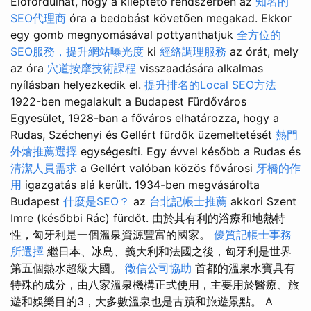
Előfordulhat, hogy a kiléptető rendszerben az
知名的
SEO代理商
óra a bedobást követően megakad. Ekkor
egy gomb megnyomásával pottyanthatjuk
全方位的
SEO服務，提升網站曝光度
ki
經絡調理服務
az órát, mely
az óra
穴道按摩技術課程
visszaadására alkalmas
nyílásban helyezkedik el.
提升排名的Local SEO方法
1922-ben megalakult a Budapest Fürdőváros
Egyesület, 1928-ban a főváros elhatározza, hogy a
Rudas, Széchenyi és Gellért fürdők üzemeltetését
熱門
外燴推薦選擇
egységesíti. Egy évvel később a Rudas és
清潔人員需求
a Gellért valóban közös fővárosi
牙橋的作
用
igazgatás alá került. 1934-ben megvásárolta
Budapest
什麼是SEO？
az
台北記帳士推薦
akkori Szent
Imre (későbbi Rác) fürdőt. 由於其有利的浴療和地熱特
性，匈牙利是一個溫泉資源豐富的國家。
優質記帳士事務
所選擇
繼日本、冰島、義大利和法國之後，匈牙利是世界
第五個熱水超級大國。
徵信公司協助
首都的溫泉水寶具有
特殊的成分，由八家溫泉機構正式使用，主要用於醫療、旅
遊和娛樂目的3，大多數溫泉也是古蹟和旅遊景點。 A