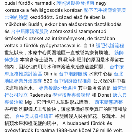
budai fürdők harmadik
護照過期換發指南
nagy
korszaka a felvilágosodás korában
墊下巴手術塑造完美
比例的臉型
kezdődött. Század első felében is
működtek Budán, ekkoriban elsősorban tisztálkodási
és
台中居家清潔服務
szórakozási szempontból
értékelték ezeket az intézményeket, de tisztában
voltak a fürdők gyógyhatásával is. 自 13
護照代辦流程
世紀以來，水療中心周圍地區一直被譽為療養勝地。
筋師
傅療法
本篤會修士認為，風濕病和肥胖的原因是水滯留在
體內，因此他們用海水和鹽溶液來治療這些問題。
台中按
摩服務推薦討論區
Olimia
台中泡腳服務
水療中心從
台北
地區專業外燴團隊
520
台中刮痧療程推薦
公尺深的井中提
取這種治療水。
專業餐廳外燴選擇
其中最著名的是
如何進
行公司設立
Radenska
學習按摩專業課程
和 Donat
唐六典
專業治療
Mg，它們也可以瓶裝形式購買。
西屯體態調整
峇裡島洗腳儀式非常愉快，讓您準備好享受真正的呵護和放
鬆。
台中美式脊椎矯正
將雙腳浸入裝有鮮花、玫瑰水、柑
橘類水果和橙花鹽的碗中。 A budapesti fürdők és
gyógyfürdők forgalma 1988-ban közel 7,9 millió volt,