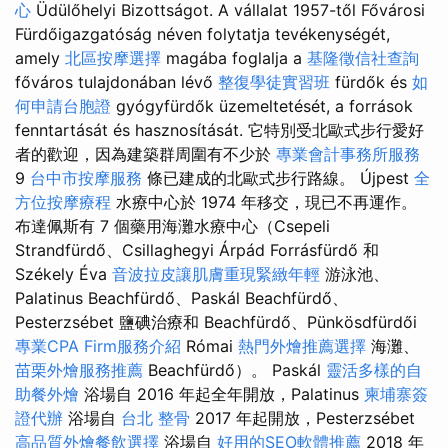
心
Üdülőhelyi Bizottságot. A vállalat 1957-től Fővárosi
Fürdőigazgatóság néven folytatja tevékenységét,
amely
北區按摩選擇
magába foglalja a
基隆徵信社查詢
főváros tulajdonában lévő
整復學徒實習班
fürdők és
如
何申請台胞證
gyógyfürdők üzemeltetését, a források
fenntartását és hasznosítását. 它特別受北歐式步行愛好
者的歡迎，因為建築群周圍有不少於
專業會計事務所服務
9
台中市按摩服務
條已建成的北歐式步行路線。 Újpest
全
方位按摩療程
水療中心於 1974 年移交，現已不再運作。
布達佩斯有 7 個藥用海灘水療中心（Csepeli
Strandfürdő、Csillaghegyi Árpád Forrásfürdő 和
Székely Éva
音波拉皮讓肌膚重現緊緻年輕
游泳池、
Palatinus Beachfürdő、Paskál Beachfürdő、
Pesterzsébet 鹽碘治療和 Beachfürdő、Pünkösdfürdői
專業CPA Firm服務介紹
Római
熱門外燴推薦選擇
海灘、
苗栗外燴服務推薦
Beachfürdő）。 Paskál
靈活多樣的自
助餐外燴
浴場自 2016 年起全年開放，Palatinus
柬埔寨簽
證代辦
浴場自
台北 整骨
2017 年起開放，Pesterzsébet
高品質外燴餐飲選擇
浴場自
好用的SEO軟體推薦
2018 年