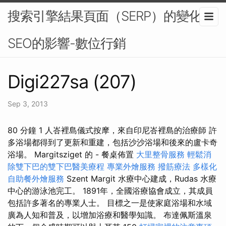
搜索引擎結果頁面（SERP）的變化對
SEO的影響-數位行銷
Digi227sa (207)
Sep 3, 2013
80 分鐘 1 人峇裡島儀式按摩，來自印尼峇裡島的治療師 許
多浴場都得到了更新和重建，包括沙沙浴場和後來的盧卡奇
浴場。 Margitsziget 的 - 餐桌佈置
大里整骨服務
輕鬆消
除雙下巴的雙下巴醫美療程
專業外燴服務
撥筋療法
多樣化
自助餐外燴服務
Szent Margit 水療中心建成，Rudas 水療
中心的游泳池完工。 1891年，全國浴療協會成立，其成員
包括許多著名的專業人士。 目標之一是使家庭浴場和水域
廣為人知和普及，以增加浴療和醫學知識。 布達佩斯溫泉