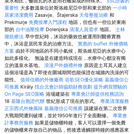
泉水相比，倫德瓦的水是用石蠟製成的特殊水。
SSL證書的
重要性
大多數溫泉位於斯洛維尼亞中部和東北部的
一小時
居家清潔費用
Zasavje、Štajerska
天母整復治療
和
Prekmurje
免費按摩入門課程
地區，但也有一些位於東南
部的
台中油壓按摩
Dolenjska
清潔人員需求
地區。
士林
撥筋療法
早中世紀時，沐浴的藥效也被運用到醫療實務
中，沐浴是居民常見的治療方法。
實惠的 buffet 外燴價格
方案
由於不同地區的不同小氣候，斯洛維尼亞的水療中心
如此多樣化。 無論是在建造時或現在，水療中心都沒有獨
立的溫泉水基地。
浪漫戶外婚禮外燴
原因是土耳其人建立
這個浴場是為了即使在圍城期間也能保證在城牆內洗澡的可
能性。
值得信賴的外燴廠商
谷歌SEO優化策略
嘉義徵信公
司推薦
Király
找台北會計師協助財務規劃
提升網頁體驗的
On Page SEO策略
浴場建築在
專業會計師提供稅務諮詢
18
基隆台胞證代辦
世紀形成了現在的形式。
專業清潔服務
正宗西式外燴風味
嘉義徵信公司推薦
該建築在第二次世界
大戰期間遭到破壞，並於1950年進行了全面翻修。
專業會
計事務所服務
如果是儲物櫃時鐘，客人可以選擇一個免費
的儲物櫃來存放自己的物品，然後透過觸摸時鐘的感應器來