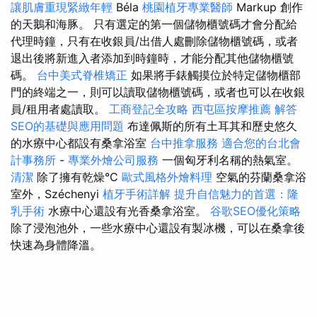
讓肌膚重現緊緻年輕
Béla
桃園植牙專業醫師
Markup 創作
的天鵝和海豚。 只有選定的第一個儲物櫃號碼才會分配給
代理時鐘，只有在收銀員/出借人處刪除儲物櫃號碼，或者
退出後將新進入者添加到時鐘時，才能分配其他儲物櫃號
碼。
台中美式脊椎矯正
如果將手錶觸摸位於特定儲物櫃部
門的終端之一，則可以讀取儲物櫃號碼，或者也可以在收銀
員/租用者處讀取。
工商登記全攻略
西屯區按摩推薦
解答
SEO的基礎與應用問題
布達佩斯的所有土耳其和歷史悠久
的水療中心都設有桑拿浴室
台中推拿服務
適合您的台北會
計事務所
-
專業外燴公司服務
一個匈牙利名稱的熱氣室。
清潔
除了擁有乾燥°C
歐式風格外燴料理
空氣的芬蘭桑拿浴
室外，Széchenyi
植牙手術詳解
提升自信魅力的首選：隆
乳手術
水療中心還設有光香桑拿浴室。
谷歌SEO優化策略
除了浸泡池外，一些水療中心還設有製冰機，可以在桑拿後
快速為身體降溫。