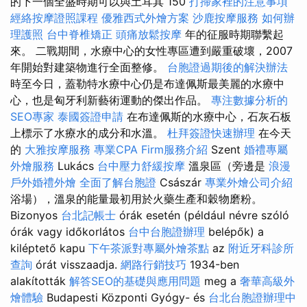
的下一個全盛時期可以與土耳其 150
打掃家裡的注意事項
經絡按摩證照課程
優雅西式外燴方案
沙鹿按摩服務
如何辦
理護照
台中脊椎矯正
頭痛放鬆按摩
年的征服時期聯繫起
來。 二戰期間，水療中心的女性專區遭到嚴重破壞，2007
年開始對建築物進行全面整修。
台胞證過期後的解決辦法
時至今日，蓋勒特水療中心仍是布達佩斯最美麗的水療中
心，也是匈牙利新藝術運動的傑出作品。
專注數據分析的
SEO專家
泰國簽證申請
在布達佩斯的水療中心，石灰石板
上標示了水療水的成分和水溫。
杜拜簽證快速辦理
在今天
的
大雅按摩服務
專業CPA Firm服務介紹
Szent
婚禮專屬
外燴服務
Lukács
台中壓力舒緩按摩
溫泉區（旁邊是
浪漫
戶外婚禮外燴
全面了解台胞證
Császár
專業外燴公司介紹
浴場），溫泉的能量最初用於火藥生產和穀物磨粉。
Bizonyos
台北記帳士
órák esetén (például névre szóló
órák vagy időkorlátos
台中台胞證辦理
belépők) a
kiléptető kapu
下午茶派對專屬外燴茶點
az
附近牙科診所
查詢
órát visszaadja.
網路行銷技巧
1934-ben
alakították
解答SEO的基礎與應用問題
meg a
奢華高級外
燴體驗
Budapesti Központi Gyógy- és
台北台胞證辦理中