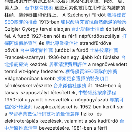
和建築的外部裝飾上都可以看到風格化的水怪、貝殼、魚、
美人魚。
台中整骨技術
這些元素也被用在用作室內裝飾的
柱頭、裝飾器皿和瓷磚上。 A Széchenyi Fürdőt
獲得優質
SEO團隊的推薦
1913-ban
玻尿酸填充實現自然飽滿的輪廓
Czigler György tervei alapján
台北記帳士推薦
építették
fel. A fürdő 1927-ben női és férfi népfürdőosztállyal
打
掃阿姨價格查詢
és
新北專業徵信社
strandfürdővel
bővült
台中國術館推薦
(utóbbi a fürdő
士林按摩推薦
Francsek-szárnya), 1936-ban egy újabb kút fúrásba
台
北撥筋療法
kezdtek
居家清潔費用評估
a megnövekedett
termálvíz-igény fedezésre.
獲得優質SEO團隊的推薦
Világháborúban kisebb
探索更多選擇的醫美項目
sérülésekkel vészelte
台東徵信社服務
át. 1949-ben új
társas iszaposztályt létesítettek,
中醫經絡按摩課程
1950-től ugyanitt bevezették a nőgyógyászati
專業可
信的外燴廠商
iszapkezeléseket is. 1952-ben került sor
a
學習專業數位行銷技巧的最佳選擇
fiziko- és
elektroterápiás kezelések, valamint a sós kádfürdő
台
中牙醫推薦清單
bevezetésére. 1981-ben a férfi