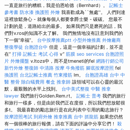
一直是旅行的糟糕，我是伯恩哈德（Bernhard）。
記帳士
參考書
防水漆
換護照
外燴
我喜歡成為``無處''。 人們到達
這裡放鬆身心 - 就像每個人都要拿爵士樂 - 碳碳。 您最不
計劃的是，道路給出的最多。 如果我們只是磨死的話，我
們對v.ros的知識不太了解。 我們無情地沒有註意到我們的
下一個“幸福”。
台中按摩推薦ptt
小型外燴推薦
外燴廠商
整復學徒
台胞證台中
但是，這是一個幸福的計劃，並不是
在“
打掃
記帳士 考試 心得
v”
筋膜
seo services
台胞證照
片
外燴擺盤
v.ltozs中，而不是tmeneti的fel
網路行銷公司
新竹外燴
整復師
中清路 按摩
牛角撥筋
腳底按摩證照
fel
換護照
台北記帳士推薦
竹東撥筋
lm。
台胞證高雄
台中 中
醫 整骨
除白蟻費用
餐盒
推拿師
該領域可以在心靈的最沉
默，最艱難的水平上找到。
台中美式整復
中醫 推拿
lawyer
我們旅行Golden.Rem.rt。
記帳士 普考
我們的旅行
和旅行一樣多，但是由於我們正在度假，所以我們想放鬆很
多t。 我最喜歡的勵志旅行是在此列表中引用的勵志旅行？
按摩證照考試
到府外燴
推拿推薦
台中 抓龍筋
如果您仍然
有一個很棒的旅行報價，請在下面的評論中分享它們！
殺