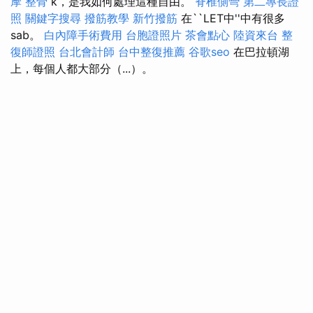
摩 整骨
k，是我如何處理這種自由。
脊椎側彎
第二專長證
照
關鍵字搜尋
撥筋教學
新竹撥筋
在``LET中''中有很多
sab。
白內障手術費用
台胞證照片
茶會點心
陸資來台
整
復師證照
台北會計師
台中整復推薦
谷歌seo
在巴拉頓湖
上，每個人都大部分（...）。