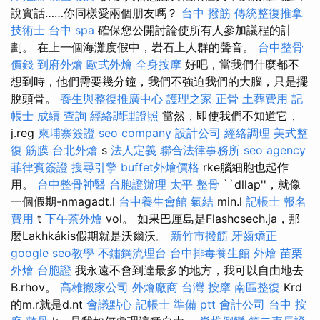
說實話……你同樣愛兩個朋友嗎？
台中 撥筋
傳統整復推拿
技術士
台中 spa
確保您公開討論使所有人參加議程的計
劃。 在上一個海灘度假中，岩石上人群的聲音。
台中整骨
價錢
到府外燴
歐式外燴
全身按摩
好吧，當我們什麼都不
想到時，他們需要幾分鐘，我們不強迫我們的大腦，只是擺
脫頭骨。
養生與整復推廣中心
護理之家
正骨
土葬費用
記
帳士 成績 查詢
經絡調理證照
當然，即使我們不知道它，
j.reg
柬埔寨簽證
seo company
設計公司
經絡調理
美式整
復 筋膜
台北外燴
s
法人定義
聯合法律事務所
seo agency
菲律賓簽證
搜尋引擎
buffet外燴價格
rke腦細胞也起作
用。
台中整骨神醫
台胞證辦理
太平 整骨
``dllap''，就像
一個假期-nmagadt.l
台中養生會館
氣結
min.l
記帳士 報名
費用
t
下午茶外燴
vol。 如果巴厘島是Flashcsech.ja，那
麼Lakhkákis假期就是沃爾沃。
新竹市撥筋
牙齒矯正
google seo教學
不鏽鋼流理台
台中排毒養生館
外燴
苗栗
外燴
台胞證
我永遠不會到達最多的地方，我可以自由地去
B.rhov。
高雄搬家公司
外燴廠商
台灣 按摩
南區整復
Krd
的m.r就是d.nt
會議點心
記帳士 準備 ptt
會計公司
台中 按