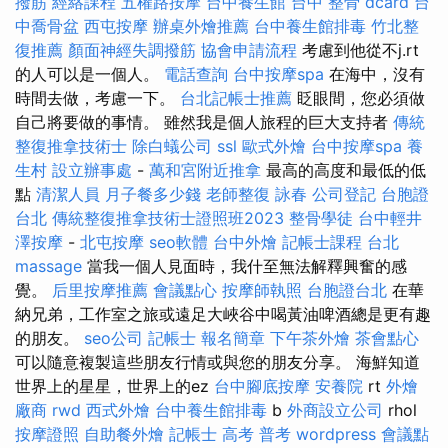
撥筋
經絡課程
五權路按摩
台中養生館
台中 整骨 dcard
台
中喬骨盆
西屯按摩
辦桌外燴推薦
台中養生館排毒
竹北整
復推薦
顏面神經失調撥筋
協會申請流程
考慮到他從不j.rt
的人可以是一個人。
電話查詢
台中按摩spa
在海中，沒有
時間去做，考慮一下。
台北記帳士推薦
眨眼間，您必須做
自己將要做的事情。 雖然我是個人旅程的巨大支持者
傳統
整復推拿技術士
除白蟻公司
ssl
歐式外燴
台中按摩spa
養
生村
設立辦事處
-
萬和宮附近推拿
最高的高度和最低的低
點
清潔人員
月子餐多少錢
老師整復 詠春
公司登記
台胞證
台北
傳統整復推拿技術士證照班2023
整骨學徒
台中輕井
澤按摩
-
北屯按摩
seo軟體
台中外燴
記帳士課程 台北
massage
當我一個人見面時，我什至無法解釋興奮的感
覺。
后里按摩推薦
會議點心
按摩師執照
台胞證台北
在華
納兄弟，工作室之旅或遠足大峽谷中喝黃油啤酒總是更有趣
的朋友。
seo公司
記帳士 報名簡章
下午茶外燴
茶會點心
可以隨意複製這些朋友行情或與您的朋友分享。 海鮮知道
世界上的星星，世界上的ez
台中腳底按摩
安養院
rt
外燴
廠商
rwd
西式外燴
台中養生館排毒
b
外商設立公司
rhol
按摩證照
自助餐外燴
記帳士 高考 普考
wordpress
會議點