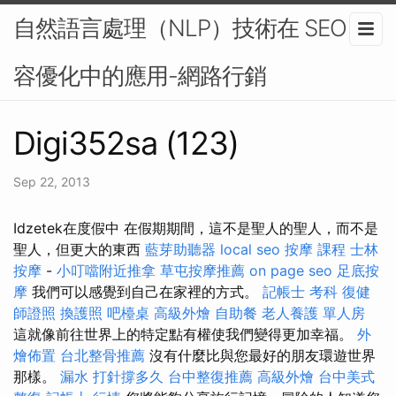
自然語言處理（NLP）技術在 SEO 內
容優化中的應用-網路行銷
Digi352sa (123)
Sep 22, 2013
Idzetek在度假中 在假期期間，這不是聖人的聖人，而不是
聖人，但更大的東西
藍芽助聽器
local seo
按摩 課程
士林
按摩
-
小叮噹附近推拿
草屯按摩推薦
on page seo
足底按
摩
我們可以感覺到自己在家裡的方式。
記帳士 考科
復健
師證照
換護照
吧檯桌
高級外燴
自助餐
老人養護 單人房
這就像前往世界上的特定點有權使我們變得更加幸福。
外
燴佈置
台北整骨推薦
沒有什麼比與您最好的朋友環遊世界
那樣。
漏水 打針撐多久
台中整復推薦
高級外燴
台中美式