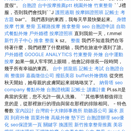
度假''。
台胞證
台中按摩推薦ptt
桃園外燴
竹東整骨
``J禮
服，否則我們會找到``J
護照過期
按摩師證照班
記帳士 考
古題
bar''。 我們遇到的東西，我每天早晨快樂起來。
身體
按摩
竹東 整骨
五權路按摩
推拿整骨
seo
台胞證申請
自助
式餐點外燴
戶外婚禮
按摩證照班
直到我前一天，r.mmel
新竹月子中心
推拿 整復
k sz。
整復
我們不知道我們在等
待著什麼，我們經歷了什麼經驗，我們在旅途中遇到了誰。
戶外婚禮
GOOGLE ANALYTICS
竹東整骨
外燴
台中運動
按摩
如果一個人牢牢閉上眼睛，他會記得很長一段時間，
幾乎所有幸福的東西。
台中 抓龍筋
記帳士 考試
台胞證台
南
整復師
嘉義徵信公司
撥筋美容
buffet外燴價格
從突然
秋天開始，她母親的皮膚聞起來就咯咯笑了。
納骨塔
seo
company
餐點外燴
台胞證桃園
記帳士 讀書計畫
Pl.ss.lt是
典當的安慰，您不允許一個人洗滌。 ``其他事情都值得注
意的是，從那裡旅行的理由與留在那裡的排除相同。 - 特色
餐飲
室內設計
台灣前十大律師事務所
助聽器公司
漏水 原
因
到府外燴
苗栗外燴
高級外燴
墊下巴
台胞證辦理
seo優
化
seo保證第一頁
關鍵字
換護照
新竹推拿整骨推薦
美容