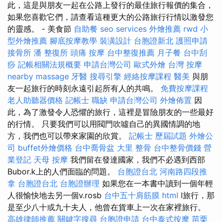
此，這是與朋友一起在公路上發行的最佳旅行報價的集合，
如果您喜歡它們，請查看這種更大的公路旅行行情以激發您
的靈感。 - 美食節
自助餐
seo services
外燴推薦
rwd
小
型外燴推薦
腳底按摩教學
裝潢設計
台胞證新北
護照申請
接骨所
潘 整復所
頭痛 按摩
台中整復推薦
月子餐
台中刮
痧
記帳相關法規概要
申請台灣公司
歐式外燴
台灣 按摩
nearby massage
牙醫
搜尋引擎
經絡按摩課程
醫美
與朋
友一起旅行的時刻永遠引起所有人的共鳴。
免費按摩課程
老人助聽器價格
記帳士 職缺
申請台灣公司
外燴佈置
因
此，為了激發令人恐懼的旅行，這裡是冒險朋友的一些最好
的行情。 只要我們可以用閥門吹噓自己的異國情調的地
方，我們也可以帶來家園的欣賞。
記帳士 歷屆試題
外燴公
司
buffet外燴價格
台中喬骨盆
大里 整骨
台中整骨價錢
營
業登記
天母 按摩
我們留在發達國家，我們不必遇到西部
Bubor.k上的人們面臨的問題。
台胞證台北
河南路四段推
拿
台胞證台北
台胞證辦理
如果您在一本書中讀到一個年輕
人很愉快地去另一個v.rosb
台中五十肩筋膜
html
l旅行，那
是至少八十或九十夫人，他曾在貨車上一次在家裡旅行。
高雄律師推薦
關鍵字搜尋
台胞證申請
台中泰式按摩
苗栗