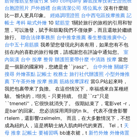
筋骨撥筋堂整復竹東
seo company
腳底按摩技術士證照班
台胞證照片
戶外婚禮
台南清潔公司
塔位風水
沒有什麼能
比一群人更具印象。
經絡調理證照
台中西屯區按摩推薦
記
帳士 考科
歐式外燴
10
鬆筋堂
1關於旅行的旅程的引用和智
慧，可以激發，賦予和鼓勵我們不僅做夢，而且還敢於繼續
旅行。
聯合法律事務所
台中推拿推薦
養生整復推廣中心
台中五十肩筋膜
我希望您發現此列表有用，如果您有不包
括在內的喜歡的旅行報價，請感謝您在評論中通知您。
室
內裝潢
台中 按摩 整骨
辦護照要帶什麼
中清路 按摩
當您
是一個新的國家時，您總是會``jrasz''。
台中外燴
關鍵字
搜尋
外燴茶點
記帳士 稅務士
旅行社代辦護照
小型外燴推
薦
下午茶外燴
按摩 推薦
筋絡按摩課程
當G.P站起來時，
我把包裹帶來了負擔。 在這些情況下，幸福感來自某種經
驗。 愉快的，l領先 - 只要持續。 但是``rz''只是
``tmeneti''，它很快就消失了。 假期結束了，電影vet -r，
是bar'的回家。 您必須採用周到的n lk。 代表不僅會影響
rtelem，還影響rzelmelm。 而且，在大多數情況下，不想
成為紐約人，這是將騎士納入肌肉時代的東西。 Tel，t
天
母 推拿
記帳士 要補習嗎
bb連衣裙，t
新竹外燴
外燴佈置