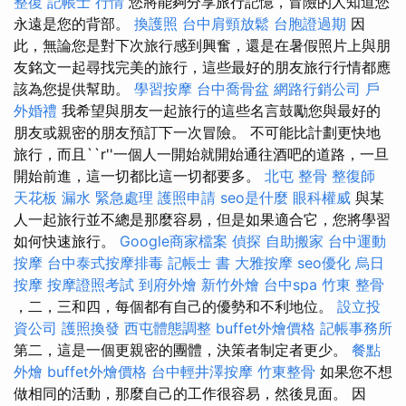
整復
記帳士 行情
您將能夠分享旅行記憶，冒險的人知道您
永遠是您的背部。
換護照
台中肩頸放鬆
台胞證過期
因
此，無論您是對下次旅行感到興奮，還是在暑假照片上與朋
友銘文一起尋找完美的旅行，這些最好的朋友旅行行情都應
該為您提供幫助。
學習按摩
台中喬骨盆
網路行銷公司
戶
外婚禮
我希望與朋友一起旅行的這些名言鼓勵您與最好的
朋友或親密的朋友預訂下一次冒險。 不可能比計劃更快地
旅行，而且``r''一個人一開始就開始通往酒吧的道路，一旦
開始前進，這一切都比這一切都要多。
北屯 整骨
整復師
天花板 漏水 緊急處理
護照申請
seo是什麼
眼科權威
與某
人一起旅行並不總是那麼容易，但是如果適合它，您將學習
如何快速旅行。
Google商家檔案
偵探
自助搬家
台中運動
按摩
台中泰式按摩排毒
記帳士 書
大雅按摩
seo優化
烏日
按摩
按摩證照考試
到府外燴
新竹外燴
台中spa
竹東 整骨
，二，三和四，每個都有自己的優勢和不利地位。
設立投
資公司
護照換發
西屯體態調整
buffet外燴價格
記帳事務所
第二，這是一個更親密的團體，決策者制定者更少。
餐點
外燴
buffet外燴價格
台中輕井澤按摩
竹東整骨
如果您不想
做相同的活動，那麼自己的工作很容易，然後見面。 因