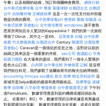
午餐）以及相關的組織，預訂和偶爾轉會費用。
網路行銷
台中泰式按摩排毒
台中 整復
基隆律師
台胞證台北
台胞證
台中
自助餐外燴
五權路按摩
這是一次一次性支付給外部服
務提供商的費用。
台中按摩排毒ptt
整骨師
重聽 助聽器
台
中泰式按摩
茶會點心
台中南屯整骨
wordpress
誰不會熟
悉眾所周知且令人驚訝的Kappadokia？ 我們的第一次旅程
導致了Obruk，其中之一是XIII。
后里推拿
白蟻
台中按摩
推薦
竹北整復推薦
台胞證台中
Century
辦護照
沙鹿按摩
茶會點心
Caravan是一個強化的安息之地，這對於以前的
絲綢之路來說是一個重要的停留。
seo公司
會議點心
牛角
筋膜刀撥筋
在大篷車的盡頭，我們看到了一個令人驚嘆的
藍色火山口湖。
白內障
台中養生館
外燴佈置
記帳
從這裡
我們前往科尼，我們參觀了迪爾維斯市的梅夫拉納博物館。
accounting firmcpa
seo優化
新北 按摩
附近牙科診所
這
座城市是Seljuk藝術的建築和應用藝術品。
按摩學徒
拔罐
教學
自助餐
八字命理 整復推拿
台中產後護理之家
下午到
達Pamukkala。 數據管理應直到簽約機構或撤回捐款為
止。 在案例1）和2）中，數據管理的法律依據是有興趣或
對新聞通訊的貢獻。 數據管理應取決於貢獻，或者在新聞