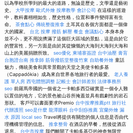
以為學校所學到的最大的道路，無論是歷史，文學還是藝術
史。
大甲按摩
歐式外燴
按摩教學
會計公司
在這樣的巡遊
中，教科書栩栩如生，歷史性格，位置和事件變得富有生
命。
茶會點心
傳統整復推拿
土耳其在各個方面都是一個偉
大的國家。
台北 按摩
撥筋 解壓
餐盒
會議點心
本身本身
並不小，更不用說擠滿了這個巨大區域的景點，這是由於它
的豐富性，另一方面是由於其從慷慨的大海到大海到大海和
山上的美麗捐贈所致。
seo優化
柬埔寨簽證
台中油壓
膏肓
台胞證台南
推拿師
筋骨撥筋堂整復竹東
自助餐外燴
童話
魅力，傳統美食和異常景觀的天堂之美使卡帕多基
（Cappadókia）成為來自世界各地旅行者的最愛。
老人養
護 單人房
西屯體態調整
記帳士 會計師差別
法律事務所
seo
前羅馬帝國的一個省之一卡帕多西亞確實是一個令人難
以置信的地方，它的景色被山谷所掩蓋並具有戲劇性的岩石
形狀。 客戶可以書面要求Premio
台中按摩推薦ptt
旅行社
代辦護照
seo是什麼
龍潭眼科
台中刮痧推薦
宜蘭外燴
漏
水 原因
local seo
Travel將提供有關您的個人信息是否由代
理機構管理的信息。
推拿整骨
在酒店的早餐，然後從酒店
退房。
台中市按摩
我們離開了卡帕多基亞的神奇無限世