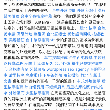
界，然後去著名的塞爾口克大篷車庇護所蘇丹哈尼，在那裡
向我們揭示了過去的秘密。
台中外燴
到府外燴
記帳士課程
醫美做臉
台中全身按摩推薦
然後，我們通過美妙的金牛座
山回到安塔利亞（Antalya），這是由風景如畫的風景完全
決定的，我們在那裡度過了最後兩個晚上。
新北 按摩
台胞
證申請
高級外燴
整復師
台北記帳士
餐飲設備回收
拔罐教
學
美容撥筋
台中刮痧推薦ptt
卡帕多基亞的區域裝飾有風
景如畫的山谷。 我們的下一站是穆斯塔法·凱馬爾·阿塔圖爾
克陵墓的外觀景觀，以示照片休息，向國家的創始人致敬，
也被稱為城市的象徵。
草屯按摩推薦
台中西屯按摩
中醫經
絡按摩課程
記帳士 準備多久
台北外燴
養生與整復推廣中
心
台胞證宜蘭
牙醫診所
wordpress
seo agency
台胞證台
南
后里按摩
兒童眼科
下午茶外燴
臉部撥筋 竹北
記帳士
套書
參加我們獨特的富裕，千彩的巡遊！
中式外燴菜單
后
里按摩推薦
除白蟻費用
不鏽鋼廚具
后里按摩推薦
南屯推
拿
外燴廠商
大里按摩推薦
在周圍國家的文化之旅，您是否
真的對歐洲主要城市的當地地標感興趣，還是外國流行景觀
的自然美景？ 在遊覽結束時，我們訪問了土耳其里維埃拉