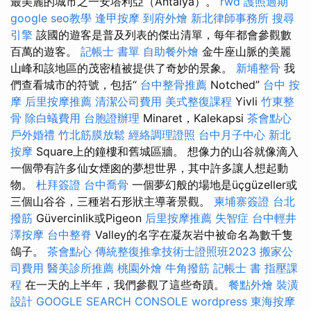
最美麗的城市之一安塔利亞（Antalya）。
rwd
護照過期
google seo教學
逢甲按摩
到府外燴
新北律師事務所
搜尋
引擎
該國的遊客是普及列表的傑出清單，每年都會參觀數
百萬的遊客。
記帳士 書單
自助餐外燴
金牛座山脈的美麗
山峰和該地區的茂密植被提供了奇妙的景象。
新埔整骨
我
們查看城市的符號，包括“
台中整骨推薦
Notched”
台中 按
摩
后里按摩推薦
清潔公司費用
美式整復課程
Yivli
竹東整
骨
除白蟻費用
台胞證辦理
Minaret，Kalekapsi
茶會點心
戶外婚禮
竹北筋膜放鬆
經絡調理證照
台中月子中心
新北
按摩
Square上的鐘樓和舊城區牆。 想像力的山谷就像滴入
一個帶有許多仙女煙囪的夢想世界，其中許多讓人想起動
物。
杜拜簽證
台中喬骨
一個夢幻般的場地是üçgüzeller或
三個山谷谷，三種岩石形狀主導著景觀。
柬埔寨簽證
台北
撥筋
Güvercinlik或Pigeon
后里按摩推薦
失智症
台中輕井
澤按摩
台中整脊
Valley的名字在凝灰岩中被命名為數千隻
鴿子。
茶會點心
傳統整復推拿技術士證照班2023
搬家公
司費用
醫美診所推薦
桃園外燴
牛角撥筋
記帳士 書
指壓課
程
在一天的上半年，我們參觀了這些奇蹟。
餐點外燴
裝潢
設計
GOOGLE SEARCH CONSOLE
wordpress
東海按摩