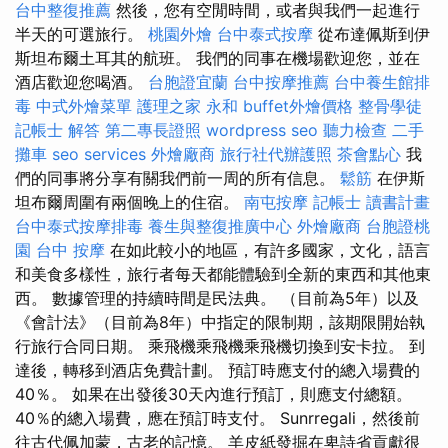
台中整復推薦
然後，您有空閒時間，或者與我們一起進行
半天的可選旅行。
桃園外燴
台中泰式按摩
從布達佩斯到伊
斯坦布爾土耳其的航班。 我們的同事在機場歡迎您，並在
酒店歡迎您喝酒。
台胞證宜蘭
台中按摩推薦
台中養生館排
毒
中式外燴菜單
護理之家 永和
buffet外燴價格
整骨學徒
記帳士 解答
第二專長證照
wordpress seo
聽力檢查
二手
攤車
seo services
外燴廠商
旅行社代辦護照
茶會點心
我
們的同事將分享有關我們前一周的所有信息。
鬆筋
在伊斯
坦布爾周圍有兩個晚上的住宿。
南屯按摩
記帳士 讀書計畫
台中泰式按摩排毒
養生與整復推廣中心
外燴廠商
台胞證桃
園
台中 按摩
在如此較小的地區，有許多國家，文化，語言
和美食多樣性，旅行者每天都能體驗到全新的東西和其他東
西。 數據管理的持續時間是民法典。 （目前為5年）以及
《會計法》（目前為8年）中指定的限制期，該期限開始執
行旅行合同日期。 乘飛機乘飛機乘飛機切換到安卡拉。 到
達後，轉移到酒店免費計劃。 預訂時應支付的總入場費的
40％。 如果在出發後30天內進行預訂，則應支付總額。
40％的總入場費，應在預訂時支付。 Sunrregali，然後前
往古代佩加蒙，古老的記憶。 羊皮紙發掘在卑詩省貢獻很