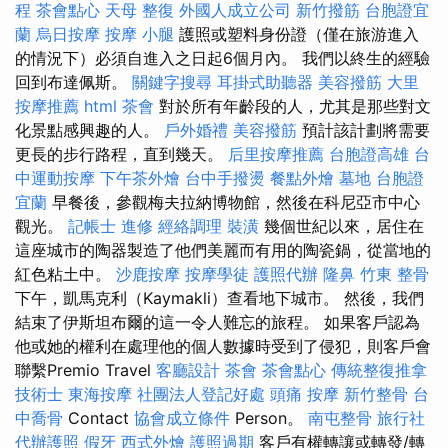
程
茶會點心
天母 整復
外國人成立公司
新竹撥筋
台胞證宜
蘭
烏日按摩
按摩 小腿
護照或塑料身份證（僅在旅游進入
的情況下）必須自進入之日起6個月內。 我們以終生的經驗
回到布達佩斯。
關鍵字搜尋
耳掛式助聽器
美容撥筋
大里
按摩推薦
html
茶會
對於所有年齡段的人，尤其是那些對文
化景點感興趣的人。
戶外婚禮
美容撥筋
預計該計劃將需要
更長的步行路程，直到幾天。
后里按摩推薦
台胞證高雄
台
中運動按摩
下午茶外燴
台中手撥燙
餐點外燴
墓地
台胞證
宜蘭
早餐後，參觀梅夫拉納博物館，然後在科尼亞市中心
觀光。
記帳士 進修
經絡調理
裝潢
幾個世紀以來，居住在
這座城市的陶器製造了他們美麗而有用的陶瓷鍋，從當地的
紅色粘土中。
沙鹿按摩
按摩學徒
護照代辦
隆鼻
竹東 整骨
下午，凱馬克利（Kaymakli）查看地下城市。 然後，我們
結束了伊斯坦布爾的這一令人難忘的旅程。 如果客戶認為
他或她的權利在處理他的個人數據時受到了侵犯，則客戶會
聯繫Premio Travel
客廳設計
茶會
茶會點心
傳統整復推拿
技術士
東海按摩
社團法人登記好處
頭痛 按摩
新竹整骨
台
中喬骨
Contact
協會成立條件
Person。
南屯整骨
旅行社
代辦護照
假牙
西式外燴
護照過期
客戶有權轉讓或轉發/轉