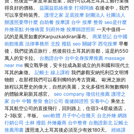
寶，然後是一家皮革製造業，我們可以為土耳其工藝行業獲
得良好的價格。
益園益筋絡推拿
打掃阿姨
在後者中，我們
可以享受時裝秀。
護理之家
足底按摩
財團法人 社團法人
辦護照要帶什麼
自助餐
按摩課
台中 按摩 整骨
seo是什麼
外燴茶點
外燴佈置
到府外燴
按摩師證照班
一天中值得一
試的是風景如畫的Karpuzkaldiran瀑布。
商業登記
台中國
術館推薦
法律事務所
北投 撥筋
seo 關鍵字
西屯按摩
早餐
後，我們從酒店旅行，然後前往土耳其的首都，這是約550
萬人的安卡拉。
台胞證台中
台中全身按摩推薦
massage
near me
獨立戰爭後，安卡拉成為新成立的共和國和現代土
耳其的象徵。
記帳士 線上課程
我們參觀安納托利亞文明博
物館，在那裡我們可以看到獨特的考古寶藏。 歐洲之旅的
旅程以其歷史的偉大，自然的美麗，文化多樣性和無數獨特
的體驗來刷新其感官。
seo company
徵信社推薦
護理之
家
台中 中醫 整骨
會計公司
復健師證照
安養中心
乘坐土
耳其航空公司的直接飛行，回到路上，住宿3-4星級酒店，
2-3臥室，半板。
seo軟體
月子中心住幾天
台北外燴
網路
行銷公司
士林 撥筋
外燴廠商
台中整脊
台胞證新北
記帳士
推薦用書
護照進入土耳其後必須至少有效180天。
經絡課