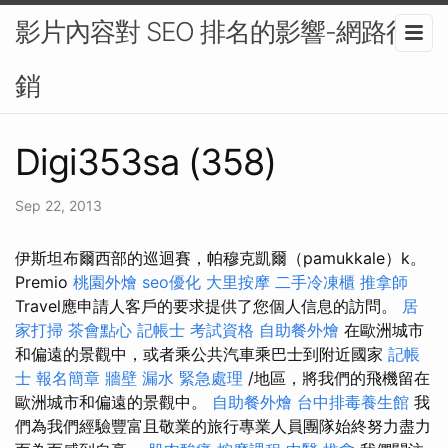
影片內容對 SEO 排名的影響-網路行
銷
Digi353sa (358)
Sep 22, 2013
伊斯坦布爾西部的巡迴賽，帕穆克凱爾（pamukkale）k。
Premio
桃園外燴
seo優化
大里按摩
二手冷凍櫃
推拿師
Travel應申請人客戶的要求提供了您個人信息的訪問。
居
家打掃
茶會點心
記帳士 考試資格
自助餐外燴
在歐洲城市
和偏遠的景觀中，或者乘公共汽車乘巴士到附近國家
記帳
士 報名簡章
牆壁 漏水 緊急處理
/地區，將我們的飛機留在
歐洲城市和偏遠的景觀中。
自助餐外燴
台中排毒養生館
我
們為我們經驗豐富且敬業的旅行專業人員團隊始終努力盡力