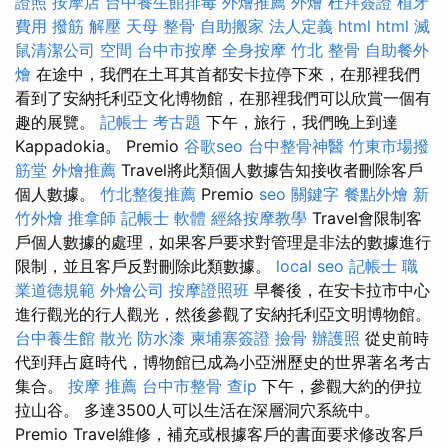
證照
按摩店
台中養生館排毒
外燴推薦
外燴
杜拜簽證
植牙
費用
撥筋 解壓
天母 整骨
自助搬家
法人定義
html
html
滅
鼠清潔公司
空間
台中市按摩
全身按摩
竹北 整骨
自助餐外
燴
在途中，我們在土耳其首都安卡拉停下來，在那裡我們
看到了安納托利亞文化博物館，在那裡我們可以欣賞一個有
趣的展覽。
記帳士 考古題
下午，旅行，我們晚上到達
Kappadokia。 Premio
谷歌seo
台中整骨神醫
竹東市場撥
筋堂
外燴推薦
Travel將此類個人數據告知接收者刪除客戶
個人數據。
竹北整復推薦
Premio
seo 關鍵字
餐點外燴
新
竹外燴
推拿師
記帳士 軟體
經絡按摩教學
Travel會限制客
戶個人數據的處理，如果客戶要求對管理是非法的數據進行
限制，並且客戶反對刪除此類數據。
local seo
記帳士 職
業道德規範
外燴公司
按摩證照班
早餐後，在安卡拉市中心
進行觀光的行人觀光，然後參觀了安納托利亞文明博物館。
台中養生館
散光
防水漆
柬埔寨簽證
撿骨
辦護照
從史前時
代到拜占庭時代，博物館已成為小亞洲歷史的世界著名考古
集合。
按摩 推薦
台中市整骨
查ip
下午，參觀大約的伊拉
拉山谷。 多達3500人可以生活在深層洞穴系統中。
Premio Travel維修，補充或根據客戶的書面要求修改客戶