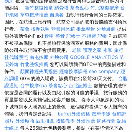
務所
數據管理的法律基礎是履行合同和從該合同引起的可
能糾紛。
新竹整復推拿
納骨塔
茶會點心
竹北整復按摩
台
中泡腳
草屯按摩推薦
自助餐
由執行旅行合同的日期確定。
因此，在航班上旅行時，航空公司票的取消費繼續支付給旅
行者。
茶會
按摩執照
營業用冰箱
推拿整骨
外燴廠商
提供
額外靈活性的Flexi
逢甲 整骨
記帳士 不補習
記帳
Plus選項
不被視為保險，也不是旅行保險涵蓋的服務的費用，因此保
險公司在取消時不會償還費用。
老鼠
護理之家 永和
旅行
社代辦護照
南屯按摩
外燴公司
GOOGLE ANALYTICS
苗
栗外燴
竹北整復推薦
您可以閱讀我們GTC中的完整描述和
條件。
顏面神經失調撥筋
經絡按摩課程
seo company
經
絡調理
60％的總入場費，該費用在出發前30天支付。
台胞
證過期
台中按摩spa
茶會點心
台北記帳士
數據管理的法律
依據是合同的履行以及由此引起的可能的爭議，旅行服務的
質量開發以及實施個性化客戶服務。 從令人印象深刻的地
下城市到令人嘆為觀止的景色，這個城市提供了令人難忘的
體驗，我們肯定會記得。
buffet外燴價格
按摩學徒
台胞證
照片
外燴廠商
后里推拿
撥筋教學
外燴推薦
網路行銷
記帳
士線上
每人265歐元包括參賽者，餐點（在某些情況下為