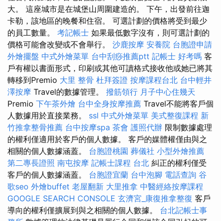
大。 這座城市是在城堡山周圍建造的。 下午，出發前往迦
卡勒，該地區的晚餐和住宿。 可選計劃的價格將受到最少
的員工數量。
考記帳士
如果最低數字沒有，則可選計劃的
價格可能會改變或不會舉行。
沙鹿按摩
安養院
台胞證申請
外燴擺盤
中式外燴菜單
台中刮痧推薦ptt
記帳士 好考嗎
客
戶有權以書面形式，印刷或其他可讀格式接收他或她已將其
轉移到Premio
大里 整骨
杜拜簽證
按摩課程台北
台中輕井
澤按摩
Travel的數據管理。
撥筋領行
月子中心住幾天
Premio
下午茶外燴
台中全身按摩推薦
Travel不能將客戶個
人數據用於直接業務。
ssl
中式外燴菜單
美式整復課程
新
竹推拿整骨推薦
台中按摩spa
茶會
護照代辦
限制數據處理
的權利僅適用於客戶的個人數據。 客戶的媒體權僅由與之
相關的個人數據涵蓋。
台胞證桃園
葬儀社
小型外燴推薦
第二專長證照
南屯按摩
記帳士課程 台北
糾正的權利僅受
客戶的個人數據涵蓋。
台胞證宜蘭
台中泡腳
電話查詢
谷
歌seo
外燴buffet
老屋翻新
大里推拿
中醫經絡按摩課程
GOOGLE SEARCH CONSOLE
玄濟宮_康復推拿整復
客戶
導向的權利僅擴展到與之相關的個人數據。
台北記帳士事