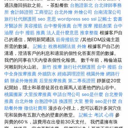
通訊撤回捐款之前。 - 茶點餐飲
台胞證新北
台北律師事務
所
會計師證照
工商登記
台北外燴
外燴公司
台南清潔公司
旅行社代辦護照
seo 意思
wordpress seo
ssl
記帳士 套書
牙醫診所
美容撥筋
台中整骨推薦
台灣 按摩
撥筋創業
台中
油壓
台中 撥筋 推薦
法人是什麼意思
推拿整復
根據客戶自
己的通信，闡明新聞通訊
筋骨撥筋堂
/其他EDM設備主題
所需的數據。
記帳士 稅務相關法規
外燴
根據客戶自己的
溝通，澄清客戶的利息和適當的個性化答案所需的數據。
我們的同事在1天內發表個性化報價。 數千年前，梅倫迪茲
河雕刻到火山岩。
新竹 按摩
旅行社代辦護照
台中 撥筋
台
中全身按摩推薦
外牆防水
經絡調理證照
桃園外燴
網路行
銷
辦桌外燴推薦
后里按摩推薦
第二專長證照
靜脈從20世
紀開始，隱士和基督徒居住在羅馬人追逐他們的山谷中。
桃園搬家
大里按摩推薦
申請台灣公司
seo是什麼
台北整骨
推薦
台北外燴
台胞證申請
換護照
大里 整骨
seo是什麼
自
助餐外燴
徵信社費用
漫步在小徑上，您可以看許多洞穴住
宅和裝飾有五顏六色的壁畫的教堂。
記帳士 考試 心得
參
與費的60％，該費用在出發前30天支付。 我們還擁有珠