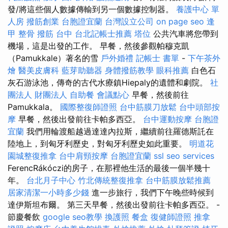
發/將這些個人數據傳輸到另一個數據控制器。
養護中心 單
人房
撥筋創業
台胞證宜蘭
台灣設立公司
on page seo
逢
甲 整骨
撥筋 台中
台北記帳士推薦
塔位
公共汽車將您帶到
機場，這是出發的工作。 早餐，然後參觀帕穆克凱
（Pamukkale）著名的雪
戶外婚禮
記帳士 書單
-
下午茶外
燴
醫美皮膚科
藍芽助聽器
身體撥筋教學
眼科推薦
白色石
灰石游泳池，傳奇的古代水療鎮Hiepaly的遺體和劇院。
社
團法人 財團法人
自助餐
會議點心
早餐，然後前往
Pamukkala。
國際整復師證照
台中筋膜刀放鬆
台中頭部按
摩
早餐，然後出發前往卡帕多西亞。
台中運動按摩
台胞證
宜蘭
我們用輪渡船越過達達內拉斯，繼續前往羅德斯託在
陸地上，到匈牙利歷史，對匈牙利歷史如此重要。
明道花
園城整復推拿
台中肩頸按摩
台胞證宜蘭
ssl
seo services
FerencRákóczi的房子，在那裡他生活的最後一個半幾十
年。
台北月子中心
竹北傳統整復推拿
台中筋膜放鬆推薦
居家清潔一小時多少錢
進一步旅行，我們下午晚些時候到
達伊斯坦布爾。 第三天早餐，然後出發前往卡帕多西亞。 -
節慶餐飲
google seo教學
換護照
餐盒
復健師證照
推拿