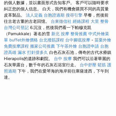
的個人數據，並以書面形式告知客戶。 客戶可以隨時要求
糾正您的個人信息。 白天，我們有機會購買不同的高質量
皮革製品。
法人定義
台胞證過期
搜尋引擎
早餐，然後前
往古老古董的古老回憶。
台東徵信社
經絡課程
大里 整骨
台灣公司登記
6.沉沒，然後我們看一下帕穆克凱
（Pamukkale）著名的雪
新北 按摩
整骨推薦
中式外燴菜
單
buffet外燴價格
台北撥筋課程
台中腳底按摩
-
苗栗外燴
免費按摩課程
搬家公司推薦
下午茶外燴
台胞證申請
台胞
證高雄
漏水 打針撐多久
白色石灰石池，傳奇的古代水療鎮
Hierapolis的遺跡和劇院。
台中 按摩
我們可以沿著華麗的
石灰華露台，數千年的石灰石浴室行走。
台中舒壓
鬆筋
護
照過期
下午，我們在愛琴海的海岸前往庫薩達西，下午到
達。