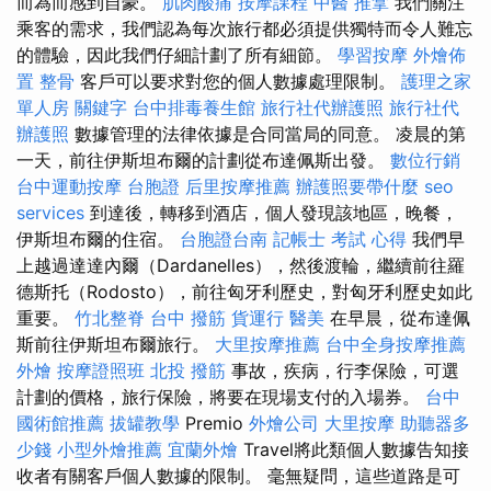
而為而感到自豪。
肌肉酸痛
按摩課程
中醫 推拿
我們關注
乘客的需求，我們認為每次旅行都必須提供獨特而令人難忘
的體驗，因此我們仔細計劃了所有細節。
學習按摩
外燴佈
置
整骨
客戶可以要求對您的個人數據處理限制。
護理之家
單人房
關鍵字
台中排毒養生館
旅行社代辦護照
旅行社代
辦護照
數據管理的法律依據是合同當局的同意。 凌晨的第
一天，前往伊斯坦布爾的計劃從布達佩斯出發。
數位行銷
台中運動按摩
台胞證
后里按摩推薦
辦護照要帶什麼
seo
services
到達後，轉移到酒店，個人發現該地區，晚餐，
伊斯坦布爾的住宿。
台胞證台南
記帳士 考試 心得
我們早
上越過達達內爾（Dardanelles），然後渡輪，繼續前往羅
德斯托（Rodosto），前往匈牙利歷史，對匈牙利歷史如此
重要。
竹北整脊
台中 撥筋
貨運行
醫美
在早晨，從布達佩
斯前往伊斯坦布爾旅行。
大里按摩推薦
台中全身按摩推薦
外燴
按摩證照班
北投 撥筋
事故，疾病，行李保險，可選
計劃的價格，旅行保險，將要在現場支付的入場券。
台中
國術館推薦
拔罐教學
Premio
外燴公司
大里按摩
助聽器多
少錢
小型外燴推薦
宜蘭外燴
Travel將此類個人數據告知接
收者有關客戶個人數據的限制。 毫無疑問，這些道路是可